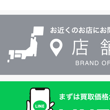
ヤ
ル
店
0120604117
舗
検
索
買
取
価
格