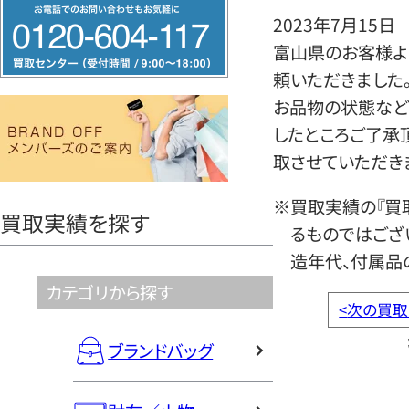
フ
2023年7月15日
リ
富山県のお客様よ
ー
頼いただきました
ダ
お品物の状態など
イ
したところご了承
ヤ
取させていただき
ル
0120604117
※買取実績の『買
買取実績を探す
るものではござ
造年代、付属品
カテゴリから探す
<
次の買取
ブランドバッグ