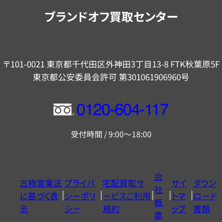
内
ブランドオフ買取センター
〒101-0021 東京都千代田区外神田3丁目13-8 FTK秋葉原5F
東京都公安委員会許可 第301061906960号
フ
リ
受付時間 / 9:00～18:00
ー
ダ
イ
会
古物営業法
プライバ
宅配買取サ
サイ
ダウン
ヤ
社
に基づく表
シーポリ
ービスご利用
トマ
ロード
ル
概
示
シー
規約
ップ
書類
0120604117
要