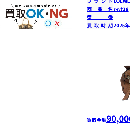
ブランド
LOEWE
商品名
ｱﾏｿﾅ28
型番
買取時期
2025
90,00
買取金額