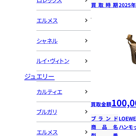
ロレックス
買取時期
2025
エルメス
シャネル
ルイ・ヴィトン
ジュエリー
カルティエ
100,0
買取金額
ブルガリ
ブランド
LOEWE
商品名
ハンモ
エルメス
型番