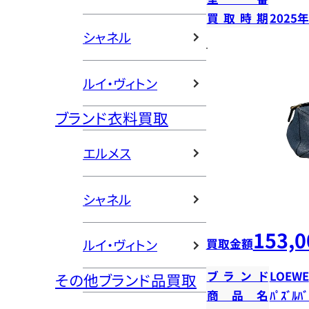
買取時期
2025
シャネル
ルイ・ヴィトン
ブランド衣料買取
エルメス
シャネル
153,0
買取金額
ルイ・ヴィトン
ブランド
LOEWE
その他ブランド品買取
商品名
ﾊﾟｽﾞﾙﾊﾞ