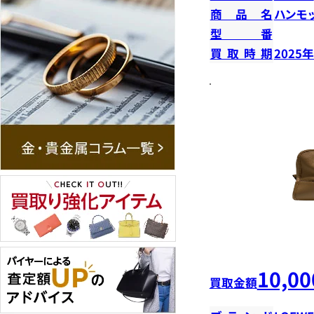
商品名
ハンモ
型番
買取時期
2025
10,00
買取金額