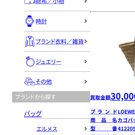
財布／小物
時計
ブランド衣料／雑貨
ジュエリー
その他
30,00
ブランドから探す
買取金額
ブランド
LOEWE
バッグ
商品名
カゴバ
エルメス
型番
41220