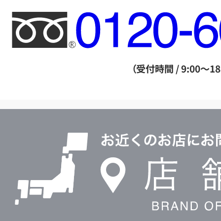
フ
リ
ー
ダ
（受付時間 / 9:00～18
イ
ヤ
ル
店
0120604117
舗
検
索