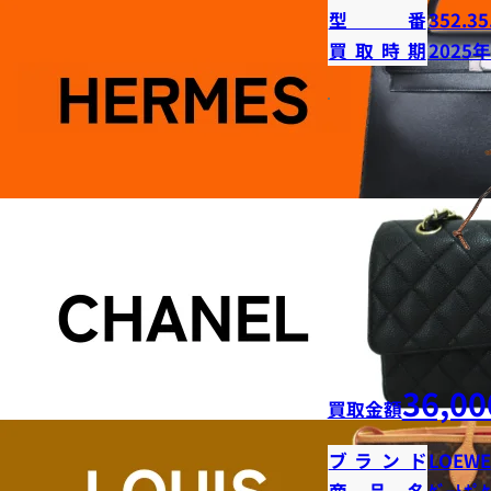
型番
352.35
買取時期
2025
36,00
買取金額
ブランド
LOEWE