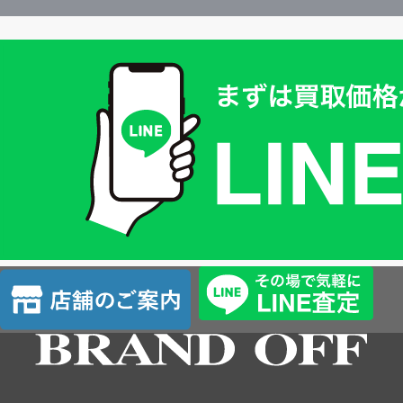
買
取
価
格
は
LINE
簡
単
査
店
定
舗
の
ご
案