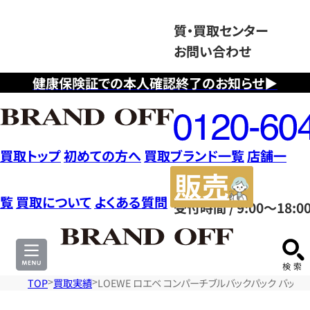
質・買取センター
お問い合わせ
健康保険証での本人確認終了のお知らせ▶
フ
リ
ー
ダ
買取トップ
初めての方へ
買取ブランド一覧
店舗一
イ
販
ヤ
売
覧
買取について
よくある質問
受付時間 / 9:00～18:0
ル
サ
0120604117
イ
ト
TOP
買取実績
LOEWE ロエベ コンパーチブルバックパック バッ