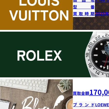
商品名
ｹﾞｰﾄﾎﾟｹ
型番
買取時期
2025
170,0
買取金額
ブランド
LOEWE