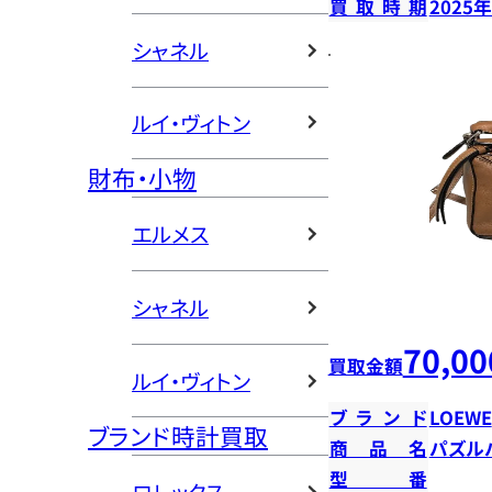
買取時期
2025
シャネル
ルイ・ヴィトン
財布・小物
エルメス
シャネル
70,00
買取金額
ルイ・ヴィトン
ブランド
LOEWE
ブランド時計買取
商品名
パズル
型番