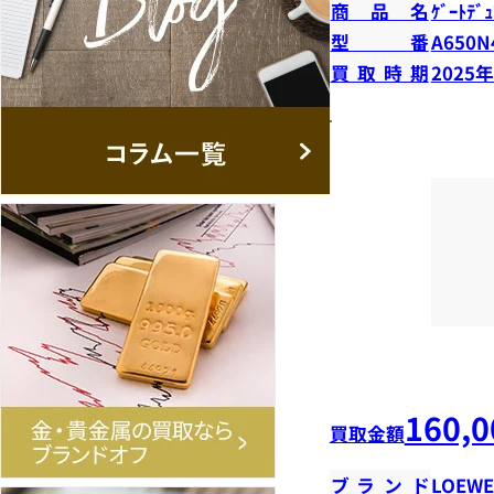
商品名
ｹﾞｰﾄﾃﾞｭ
型番
A650N
買取時期
2025
160,0
買取金額
ブランド
LOEWE