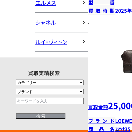
エルメス
型番
買取時期
2025
シャネル
ルイ・ヴィトン
買取実績検索
25,00
買取金額
ブランド
LOEWE
商品名
ｱﾏｿﾅ35