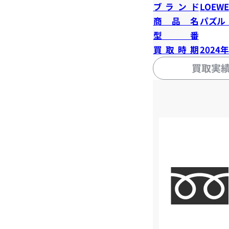
ブランド
LOEWE
商品名
パズル
型番
買取時期
2024
買取実