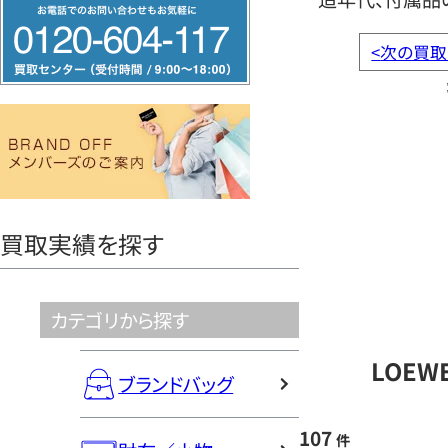
フ
リ
<
次の買取
ー
ダ
イ
ヤ
ル
0120604117
買取実績を探す
カテゴリから探す
LOEW
ブランドバッグ
107
件