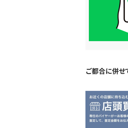
格
は
LINE
簡
単
査
定
ご都合に併せ