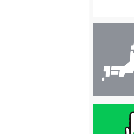
店
舗
検
索
買
取
価