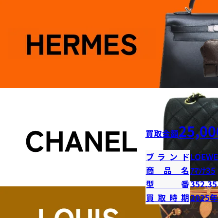
25,00
買取金額
ブランド
LOEWE
商品名
ｱﾏｿﾅ35
型番
352.35
買取時期
2025