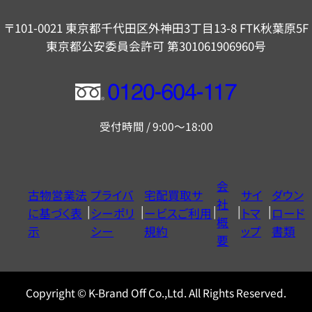
〒101-0021 東京都千代田区外神田3丁目13-8 FTK秋葉原5F
東京都公安委員会許可 第301061906960号
フ
リ
受付時間 / 9:00～18:00
ー
ダ
イ
会
古物営業法
プライバ
宅配買取サ
サイ
ダウン
ヤ
社
に基づく表
シーポリ
ービスご利用
トマ
ロード
ル
概
示
シー
規約
ップ
書類
0120604117
要
Copyright © K-Brand Off Co.,Ltd. All Rights Reserved.