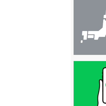
店
舗
検
索
買
取
価
格
は
LINE