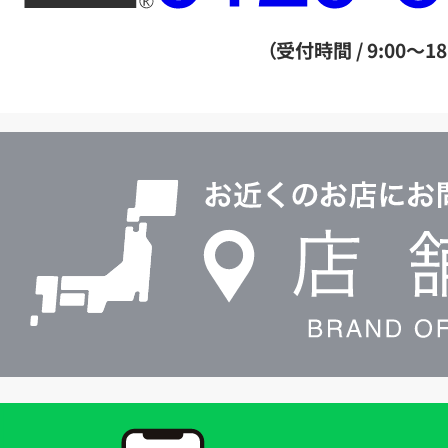
ー
ダ
（受付時間 / 9:00～18
イ
ヤ
ル
店
0120604117
舗
検
索
買
取