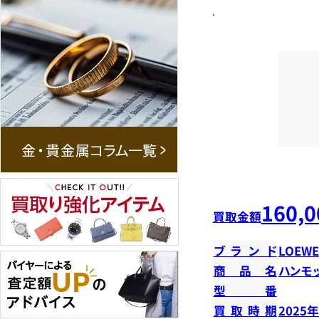
160,0
買取金額
ブランド
LOEWE
商品名
ハンモ
型番
買取時期
2025