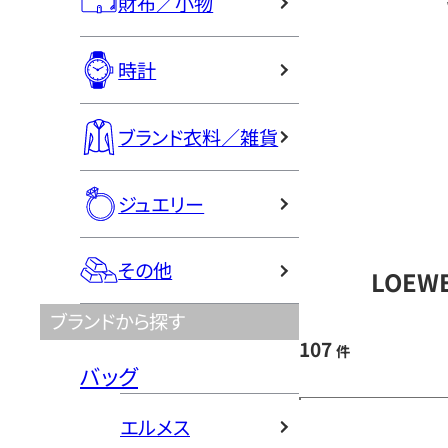
財布／小物
時計
ブランド衣料／雑貨
ジュエリー
その他
LOEW
ブランドから探す
107
件
バッグ
エルメス