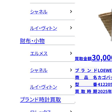
シャネル
ルイ・ヴィトン
財布・小物
エルメス
30,00
買取金額
シャネル
ブランド
LOEWE
商品名
カゴバ
型番
41220
ルイ・ヴィトン
買取時期
2025
ブランド時計買取