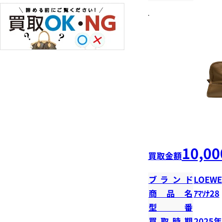
10,00
買取金額
ブランド
LOEWE
商品名
ｱﾏｿﾅ28
型番
買取時期
2025