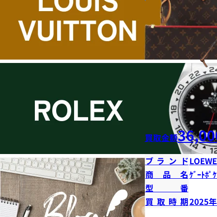
36,00
買取金額
ブランド
LOEWE
商品名
ｹﾞｰﾄﾎﾟｹ
型番
買取時期
2025