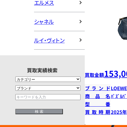
エルメス
シャネル
ルイ・ヴィトン
買取実績検索
153,0
買取金額
ブランド
LOEWE
商品名
ﾊﾟｽﾞﾙﾊﾞ
型番
買取時期
2025