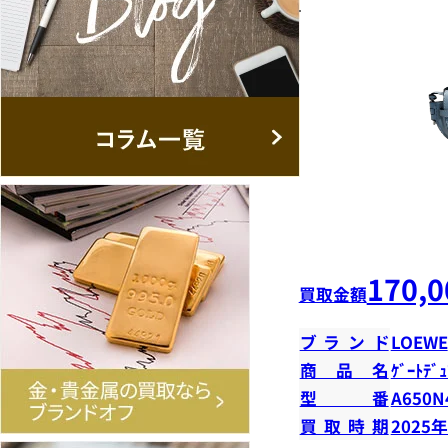
170,0
買取金額
ブランド
LOEWE
商品名
ｹﾞｰﾄﾃﾞｭ
型番
A650N
買取時期
2025