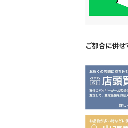
簡
単
査
定
ご都合に併せ