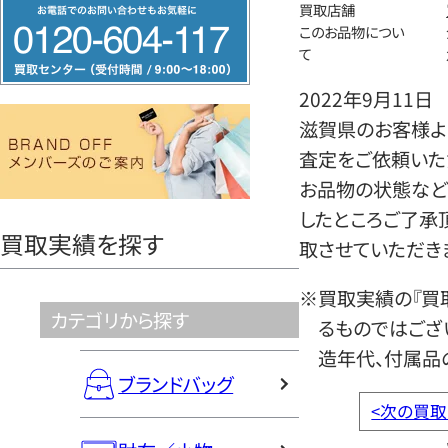
フ
買取店舗
このお品物につい
リ
て
ー
ダ
2022年9月11日
イ
滋賀県のお客様よ
ヤ
査定をご依頼いた
ル
お品物の状態など
0120604117
したところご了承
買取実績を探す
取させていただき
※買取実績の『買
カテゴリから探す
るものではござ
造年代、付属品
ブランドバッグ
<
次の買取