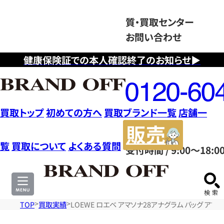
質・買取センター
お問い合わせ
健康保険証での本人確認終了のお知らせ▶
フ
リ
ー
ダ
買取トップ
初めての方へ
買取ブランド一覧
店舗一
イ
販
ヤ
売
覧
買取について
よくある質問
受付時間 / 9:00～18:0
ル
サ
0120604117
イ
ト
TOP
買取実績
LOEWE ロエベ アマソナ28アナグラム バッグ ア