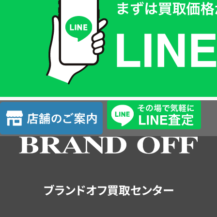
価
格
は
LINE
簡
単
査
店
定
舗
の
ご
案
内
ブランドオフ買取センター