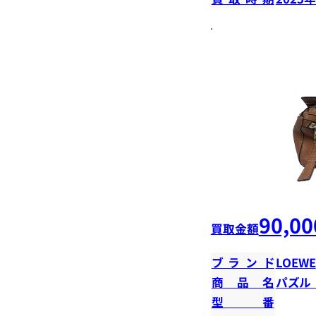
90,00
買取金額
ブランド
LOEWE
商品名
パズル
型番