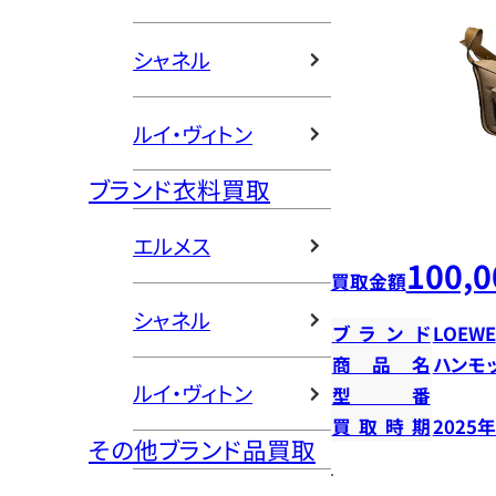
シャネル
ルイ・ヴィトン
ブランド衣料買取
エルメス
100,0
買取金額
シャネル
ブランド
LOEWE
商品名
ハンモ
ルイ・ヴィトン
型番
買取時期
2025
その他ブランド品買取