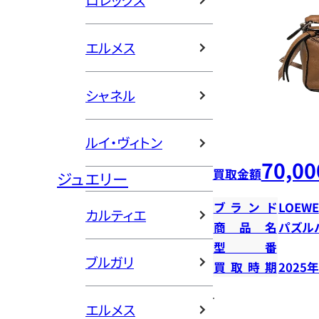
ロレックス
エルメス
シャネル
ルイ・ヴィトン
70,00
買取金額
ジュエリー
ブランド
LOEWE
カルティエ
商品名
パズル
型番
ブルガリ
買取時期
2025
エルメス