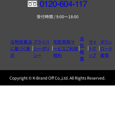
フ
リ
受付時間 / 9:00～18:00
ー
ダ
イ
会
古物営業法
プライバ
宅配買取サ
サイ
ダウン
ヤ
社
に基づく表
シーポリ
ービスご利用
トマ
ロード
ル
概
示
シー
規約
ップ
書類
0120604117
要
Copyright © K-Brand Off Co.,Ltd. All Rights Reserved.