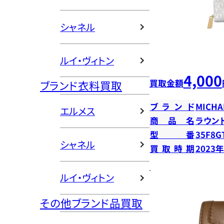
シャネル
ルイ・ヴィトン
4,000
買取金額
ブランド衣料買取
ブランド
MICHA
エルメス
商品名
ラウン
型番
35F8G
シャネル
買取時期
2023
ルイ・ヴィトン
その他ブランド品買取