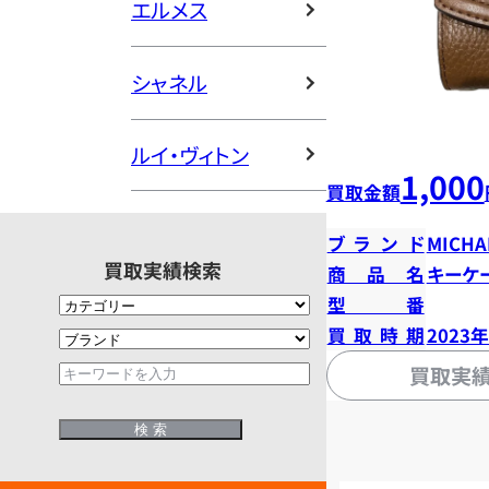
エルメス
シャネル
ルイ・ヴィトン
1,000
買取金額
ブランド
MICHA
買取実績検索
商品名
キーケ
型番
買取時期
2023
買取実