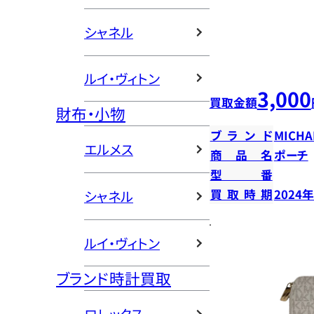
シャネル
ルイ・ヴィトン
3,000
買取金額
財布・小物
ブランド
MICHA
エルメス
商品名
ポーチ
型番
買取時期
2024
シャネル
ルイ・ヴィトン
ブランド時計買取