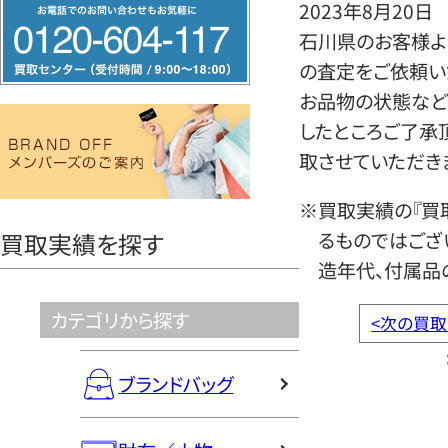
フ
2023年8月20日
リ
石川県のお客様よ
ー
の査定をご依頼い
ダ
お品物の状態など
イ
したところご了承
ヤ
取させていただき
ル
※買取実績の『買
0120604117
るものではござ
買取実績を探す
造年代、付属品
カテゴリから探す
<
次の買取
ブランドバッグ