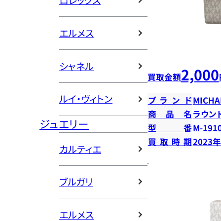
ロレックス
エルメス
シャネル
2,000
買取金額
ルイ・ヴィトン
ブランド
MICHA
商品名
ラウン
ジュエリー
型番
M-191
買取時期
2023
カルティエ
ブルガリ
エルメス