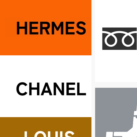
店
舗
検
索