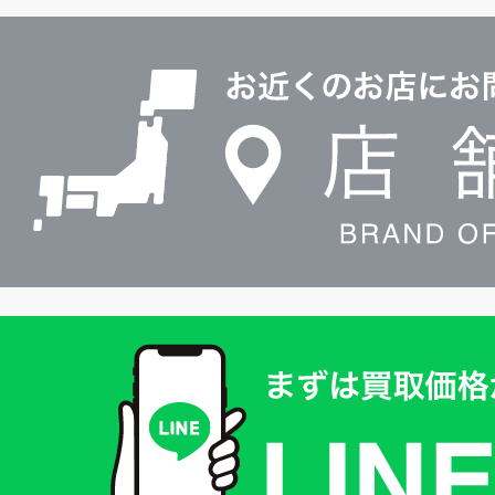
ル
店
0120604117
舗
検
索
買
取
価
格
は