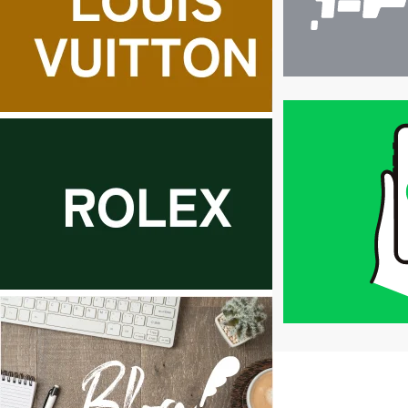
買
取
価
格
は
LINE
簡
単
査
定