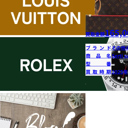
165,0
買取金額
ブランド
その他
商品名
Serti s
型番
買取時期
2025