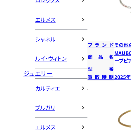
ロレックス
エルメス
シャネル
ブランド
その他
MAUB
商品名
ルイ・ヴィトン
ープピ
型番
ジュエリー
買取時期
2025
カルティエ
ブルガリ
エルメス