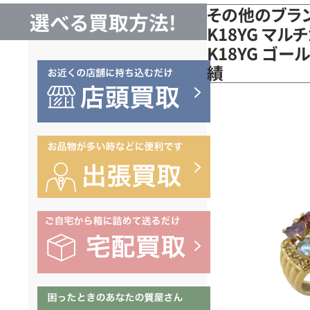
その他のブラ
選べる買取方法!
K18YG マル
K18YG ゴ
績