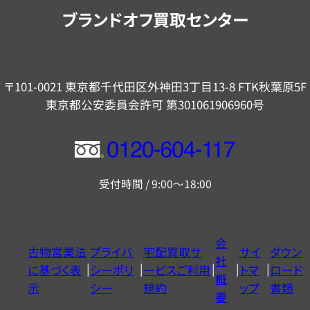
内
ブランドオフ買取センター
〒101-0021 東京都千代田区外神田3丁目13-8 FTK秋葉原5F
東京都公安委員会許可 第301061906960号
フ
リ
受付時間 / 9:00～18:00
ー
ダ
イ
会
古物営業法
プライバ
宅配買取サ
サイ
ダウン
ヤ
社
に基づく表
シーポリ
ービスご利用
トマ
ロード
ル
概
示
シー
規約
ップ
書類
0120604117
要