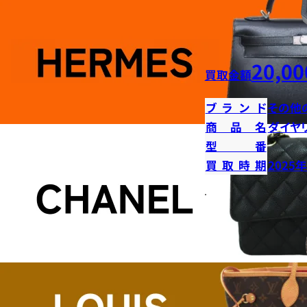
20,00
買取金額
ブランド
その他
商品名
ダイヤ
型番
買取時期
2025