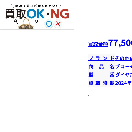
77,50
買取金額
ブランド
その他
商品名
ブロー
型番
ダイヤ7
買取時期
2024