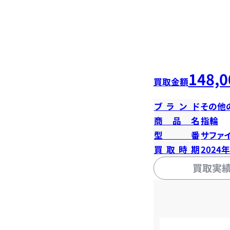
148,0
買取金額
ブランド
その他
商品名
指輪
型番
サファイ
買取時期
2024
買取実