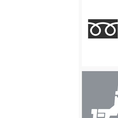
店
舗
検
索