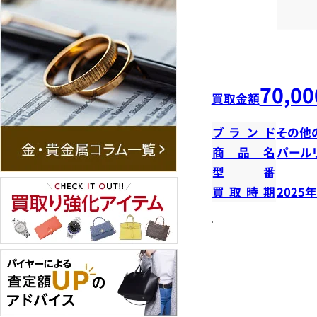
70,00
買取金額
ブランド
その他
商品名
パール
型番
買取時期
2025