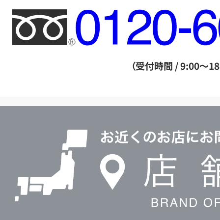
フ
リ
ー
ダ
（受付時間 / 9:00～18
イ
ヤ
ル
店
0120604117
舗
検
索