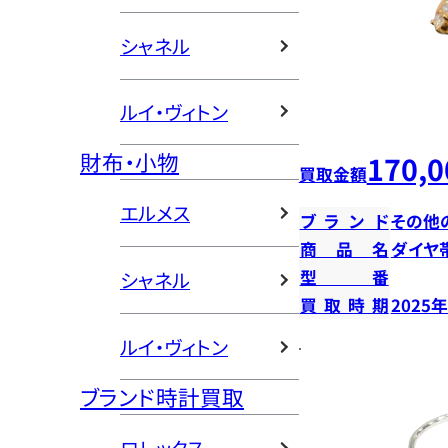
シャネル
ルイ・ヴィトン
財布・小物
170,0
買取金額
エルメス
ブランド
その他
商品名
ダイヤ
型番
シャネル
買取時期
2025
ルイ・ヴィトン
ブランド時計買取