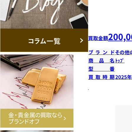
200,0
買取金額
ブランド
その他
商品名
ﾄｯﾌﾟ
型番
買取時期
2025