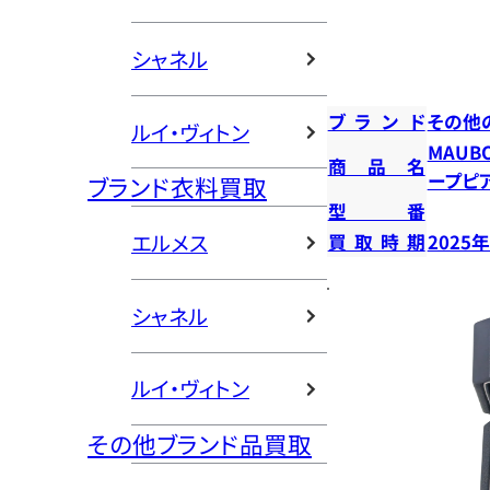
シャネル
ブランド
その他
ルイ・ヴィトン
MAUB
商品名
ープピ
ブランド衣料買取
型番
エルメス
買取時期
2025
シャネル
ルイ・ヴィトン
その他ブランド品買取