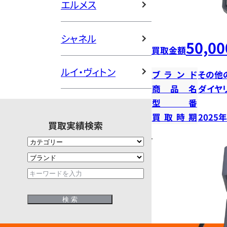
エルメス
シャネル
50,00
買取金額
ルイ・ヴィトン
ブランド
その他
商品名
ダイヤ
型番
買取時期
2025
買取実績検索