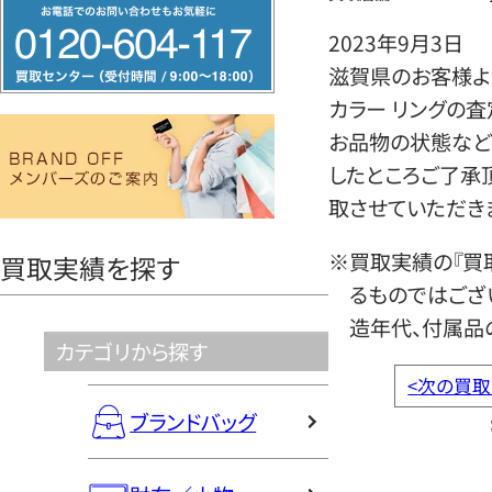
フ
リ
2023年9月3日
ー
滋賀県のお客様より
ダ
カラー リングの
イ
お品物の状態など
ヤ
したところご了承
ル
取させていただき
0120604117
※買取実績の『買
買取実績を探す
るものではござ
造年代、付属品
カテゴリから探す
<
次の買取
ブランドバッグ