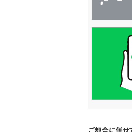
買
取
価
格
は
LINE
簡
単
査
定
ご都合に併せ