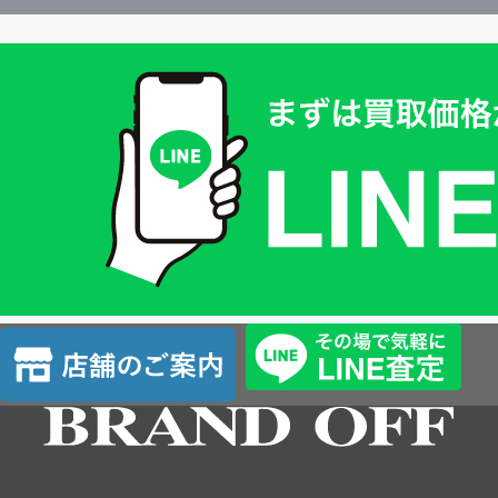
買
取
価
格
は
LINE
簡
単
査
店
定
舗
の
ご
案