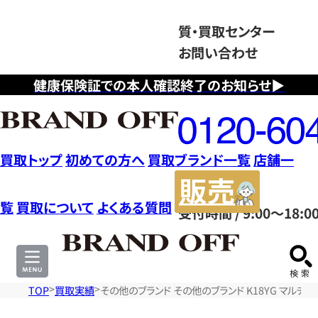
質・買取センター
お問い合わせ
健康保険証での本人確認終了のお知らせ▶
フ
リ
ー
ダ
買取トップ
初めての方へ
買取ブランド一覧
店舗一
イ
販
ヤ
売
覧
買取について
よくある質問
受付時間 / 9:00～18:0
ル
サ
0120604117
イ
ト
TOP
買取実績
その他のブランド その他のブランド K18YG マルチカ