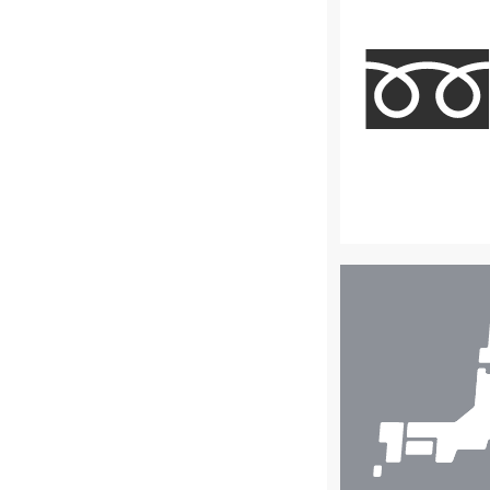
店
舗
検
索