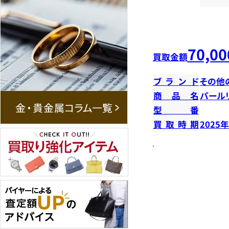
70,00
買取金額
ブランド
その他
商品名
パール
型番
買取時期
2025