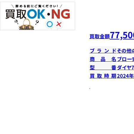
77,50
買取金額
ブランド
その他
商品名
ブロー
型番
ダイヤ7
買取時期
2024