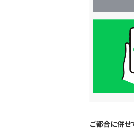
買
取
価
格
は
LINE
簡
単
査
定
ご都合に併せ