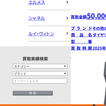
エルメス
50,00
買取金額
シャネル
ブランド
その他
ルイ・ヴィトン
商品名
ダイヤ
型番
買取時期
2025
買取実績検索