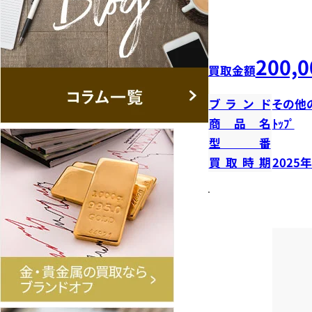
200,0
買取金額
ブランド
その他
商品名
ﾄｯﾌﾟ
型番
買取時期
2025