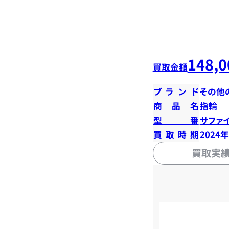
148,0
買取金額
ブランド
その他
商品名
指輪
型番
サファイ
買取時期
2024
買取実