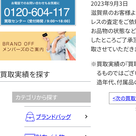
フ
2023年9月3日
リ
滋賀県のお客様より
ー
レスの査定をご依
ダ
お品物の状態など
イ
したところご了承
ヤ
取させていただき
ル
※買取実績の『買
0120604117
るものではござ
買取実績を探す
造年代、付属品
カテゴリから探す
<
次の買取
ブランドバッグ