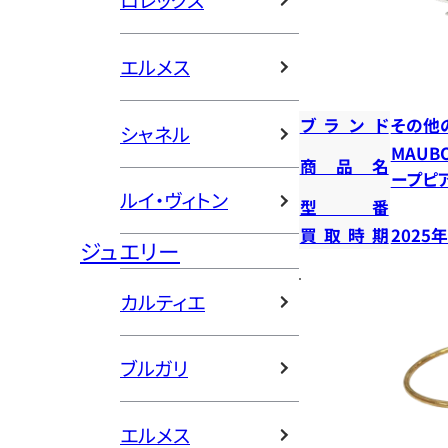
ロレックス
エルメス
ブランド
その他
シャネル
MAUB
商品名
ープピ
ルイ・ヴィトン
型番
買取時期
2025
ジュエリー
カルティエ
ブルガリ
エルメス