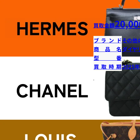
20,00
買取金額
ブランド
その他
商品名
ダイヤ
型番
買取時期
2025