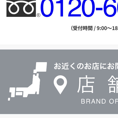
フ
リ
ー
ダ
（受付時間 / 9:00～18
イ
ヤ
ル
店
0120604117
舗
検
索