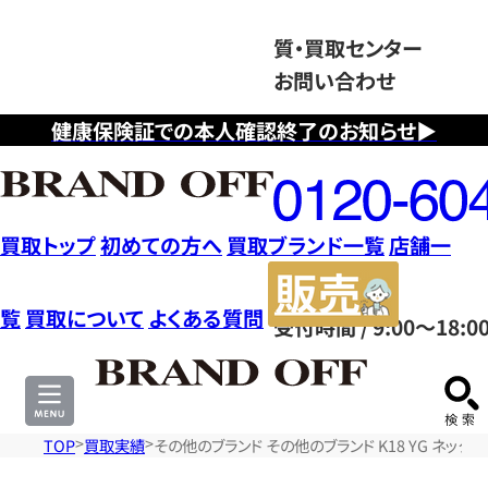
質・買取センター
お問い合わせ
健康保険証での本人確認終了のお知らせ▶
フ
リ
ー
ダ
買取トップ
初めての方へ
買取ブランド一覧
店舗一
イ
販
ヤ
売
覧
買取について
よくある質問
受付時間 / 9:00～18:0
ル
サ
0120604117
イ
ト
TOP
買取実績
その他のブランド その他のブランド K18 YG ネック