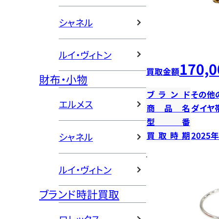
シャネル
ルイ・ヴィトン
170,0
買取金額
財布・小物
ブランド
その他
エルメス
商品名
ダイヤ
型番
買取時期
2025
シャネル
ルイ・ヴィトン
ブランド時計買取