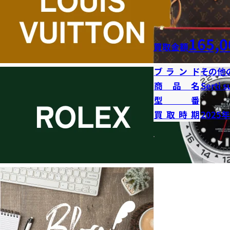
165,0
買取金額
ブランド
その他
商品名
Serti s
型番
買取時期
2025