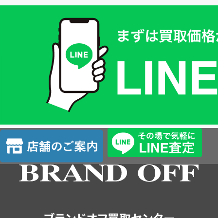
買
取
価
格
は
LINE
簡
単
査
店
定
舗
の
ご
案
内
ブランドオフ買取センター