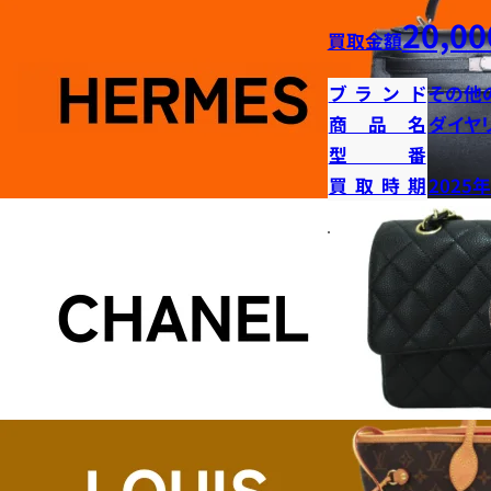
20,00
買取金額
ブランド
その他
商品名
ダイヤ
型番
買取時期
2025