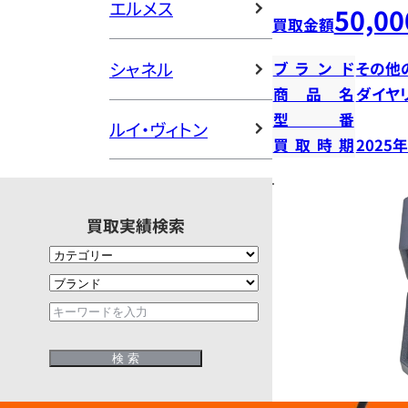
エルメス
50,00
買取金額
シャネル
ブランド
その他
商品名
ダイヤ
型番
ルイ・ヴィトン
買取時期
2025
買取実績検索