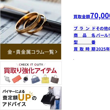
70,00
買取金額
ブランド
その他
商品名
パール
型番
買取時期
2025