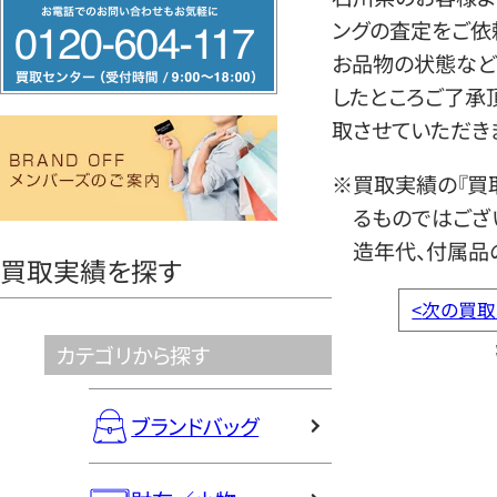
フ
ングの査定をご依
リ
お品物の状態など
ー
したところご了承
ダ
取させていただき
イ
ヤ
※買取実績の『買
ル
るものではござ
0120604117
造年代、付属品
買取実績を探す
<
次の買取
カテゴリから探す
ブランドバッグ