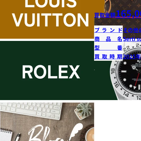
165,0
買取金額
ブランド
その他
商品名
Serti s
型番
買取時期
2025