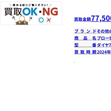
77,50
買取金額
ブランド
その他
商品名
ブロー
型番
ダイヤ7
買取時期
2024