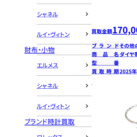
シャネル
170,0
買取金額
ルイ・ヴィトン
ブランド
その他
財布・小物
商品名
ダイヤ
型番
エルメス
買取時期
2025
シャネル
ルイ・ヴィトン
ブランド時計買取