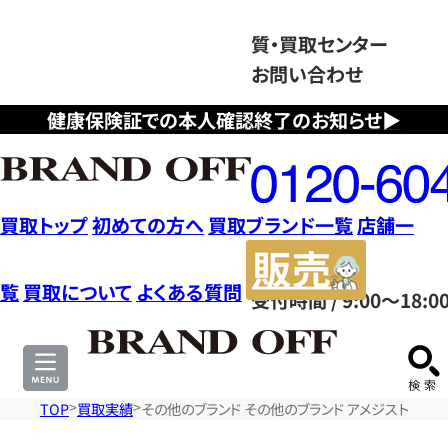
質・買取センター
お問い合わせ
健康保険証での本人確認終了のお知らせ▶
フ
リ
ー
ダ
買取トップ
初めての方へ
買取ブランド一覧
店舗一
イ
販
ヤ
売
覧
買取について
よくある質問
受付時間 / 9:00～18:0
ル
サ
0120604117
イ
ト
TOP
買取実績
その他のブランド その他のブランド アメジスト リング