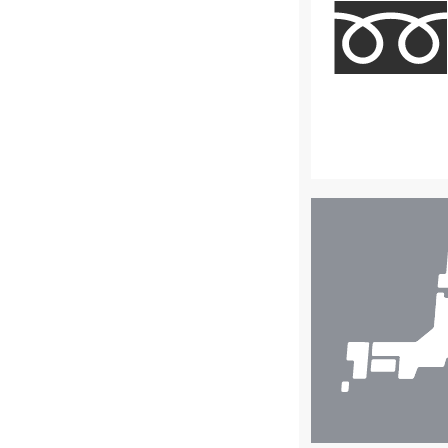
店
舗
検
索