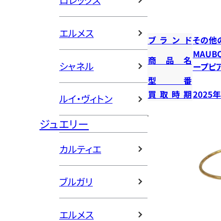
ロレックス
エルメス
ブランド
その他
MAUB
商品名
シャネル
ープピ
型番
買取時期
2025
ルイ・ヴィトン
ジュエリー
カルティエ
ブルガリ
エルメス