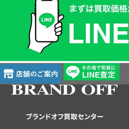
取
価
格
は
LINE
簡
単
査
店
定
舗
の
ご
案
内
ブランドオフ買取センター