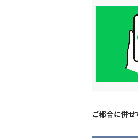
買
取
価
格
は
LINE
簡
単
査
定
ご都合に併せ