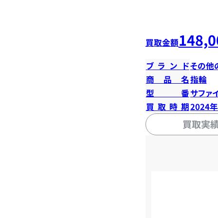
148,0
買取金額
ブランド
その他
商品名
指輪
型番
サファイ
買取時期
2024
買取実