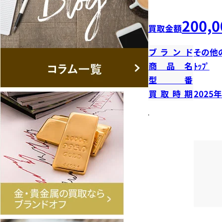
200,0
買取金額
ブランド
その他
商品名
ﾄｯﾌﾟ
型番
買取時期
2025