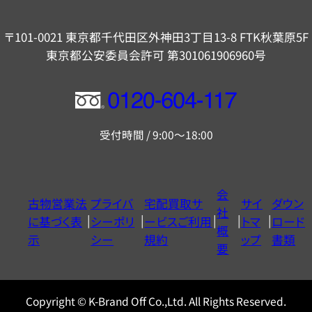
〒101-0021 東京都千代田区外神田3丁目13-8 FTK秋葉原5F
東京都公安委員会許可 第301061906960号
フ
リ
受付時間 / 9:00～18:00
ー
ダ
イ
会
古物営業法
プライバ
宅配買取サ
サイ
ダウン
ヤ
社
に基づく表
シーポリ
ービスご利用
トマ
ロード
ル
概
示
シー
規約
ップ
書類
0120604117
要
Copyright © K-Brand Off Co.,Ltd. All Rights Reserved.