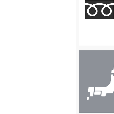
店
舗
検
索