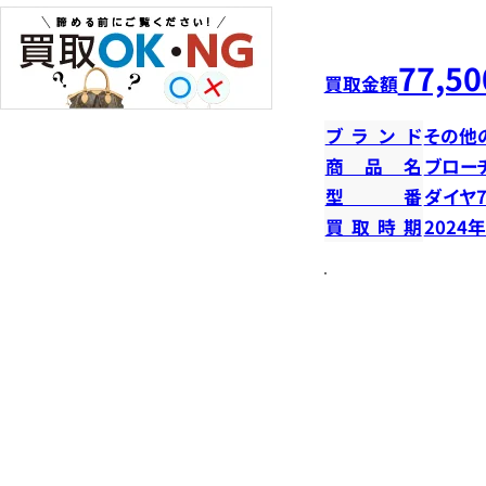
77,50
買取金額
ブランド
その他
商品名
ブロー
型番
ダイヤ7
買取時期
2024