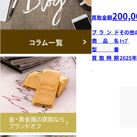
200,0
買取金額
ブランド
その他
商品名
ﾄｯﾌﾟ
型番
買取時期
2025