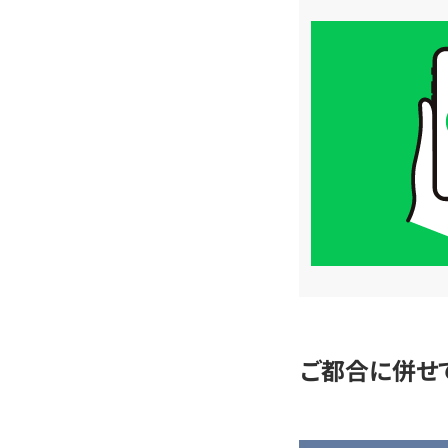
買
取
価
格
は
LINE
簡
単
査
定
ご都合に併せ