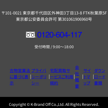
〒101-0021 東京都千代田区外神田3丁目13-8 FTK秋葉原5F
東京都公安委員会許可 第301061906960号
フ
リ
受付時間 / 9:00～18:00
ー
ダ
イ
会
古物営業法
プライバ
宅配買取サ
サイ
ダウン
ヤ
社
に基づく表
シーポリ
ービスご利用
トマ
ロード
ル
概
示
シー
規約
ップ
書類
0120604117
要
Copyright © K-Brand Off Co.,Ltd. All Rights Reserved.