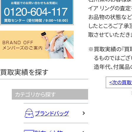
フ
イア リングの査
リ
お品物の状態など
ー
したところご了承
ダ
取させていただき
イ
ヤ
※買取実績の『買
ル
るものではござ
0120604117
造年代、付属品
買取実績を探す
<
次の買取
カテゴリから探す
ブランドバッグ