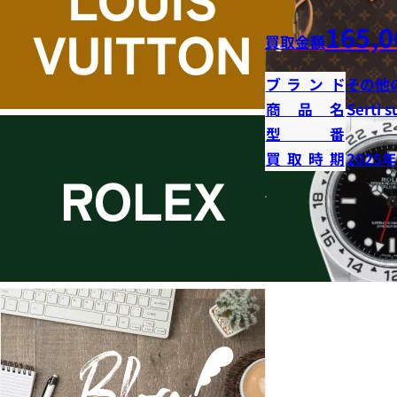
165,0
買取金額
ブランド
その他
商品名
Serti s
型番
買取時期
2025