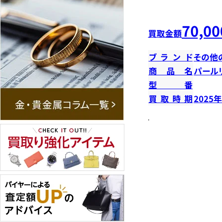
70,00
買取金額
ブランド
その他
商品名
パール
型番
買取時期
2025