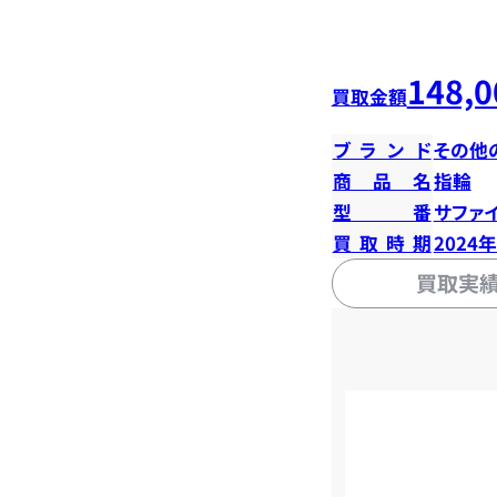
148,0
買取金額
ブランド
その他
商品名
指輪
型番
サファイ
買取時期
2024
買取実