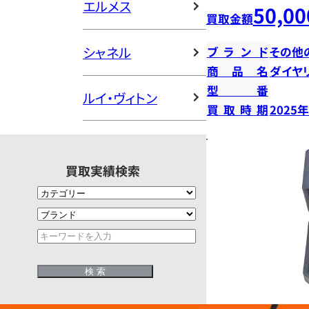
エルメス
50,00
買取金額
シャネル
ブランド
その他
商品名
ダイヤ
型番
ルイ・ヴィトン
買取時期
2025
買取実績検索