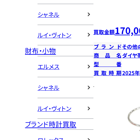
シャネル
170,0
買取金額
ルイ・ヴィトン
ブランド
その他
財布・小物
商品名
ダイヤ
型番
エルメス
買取時期
2025
シャネル
ルイ・ヴィトン
ブランド時計買取