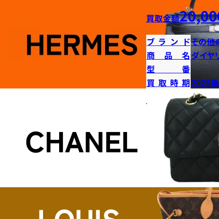
20,00
買取金額
ブランド
その他
商品名
ダイヤ
型番
買取時期
2025