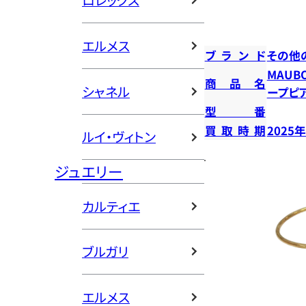
ロレックス
エルメス
ブランド
その他
MAUB
商品名
シャネル
ープピ
型番
買取時期
2025
ルイ・ヴィトン
ジュエリー
カルティエ
ブルガリ
エルメス