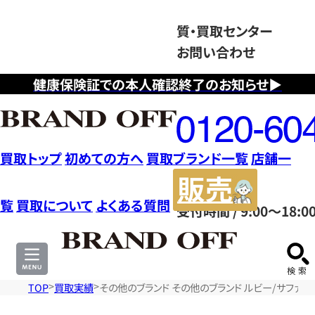
質・買取センター
お問い合わせ
健康保険証での本人確認終了のお知らせ▶
フ
リ
ー
ダ
買取トップ
初めての方へ
買取ブランド一覧
店舗一
イ
販
ヤ
売
覧
買取について
よくある質問
受付時間 / 9:00～18:0
ル
サ
0120604117
イ
ト
TOP
買取実績
その他のブランド その他のブランド ルビー/サファイア 