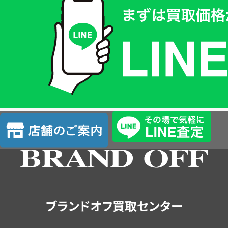
取
価
格
は
LINE
簡
単
査
店
定
舗
の
ご
案
内
ブランドオフ買取センター