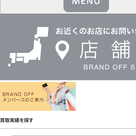
店
舗
検
索
買取実績を探す