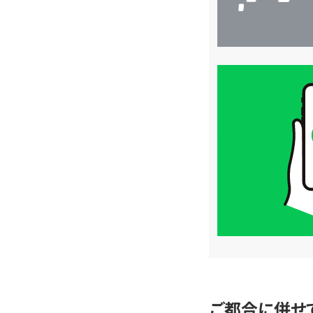
買
取
価
格
は
LINE
簡
単
査
定
ご都合に併せ