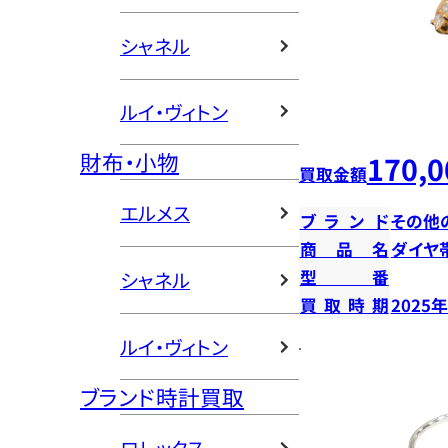
シャネル
ルイ・ヴィトン
財布・小物
170,0
買取金額
エルメス
ブランド
その他
商品名
ダイヤ
型番
シャネル
買取時期
2025
ルイ・ヴィトン
ブランド時計買取