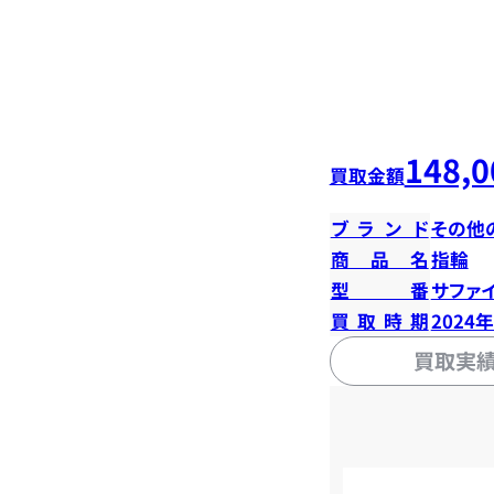
148,0
買取金額
ブランド
その他
商品名
指輪
型番
サファイ
買取時期
2024
買取実