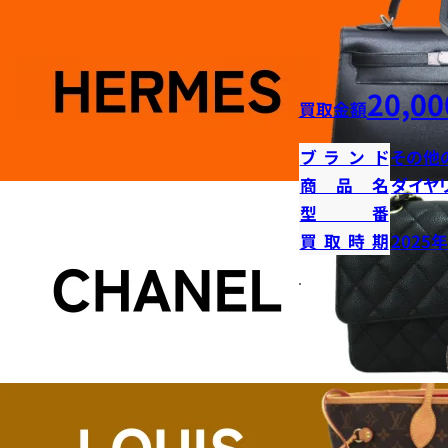
20,00
買取金額
ブランド
その他
商品名
ダイヤ
型番
買取時期
2025