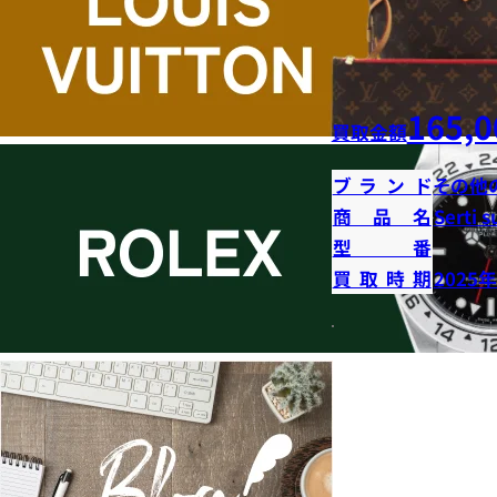
165,0
買取金額
ブランド
その他
商品名
Serti s
型番
買取時期
2025