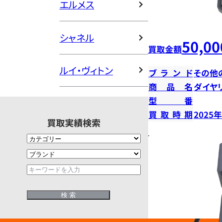
エルメス
シャネル
50,00
買取金額
ルイ・ヴィトン
ブランド
その他
商品名
ダイヤ
型番
買取時期
2025
買取実績検索