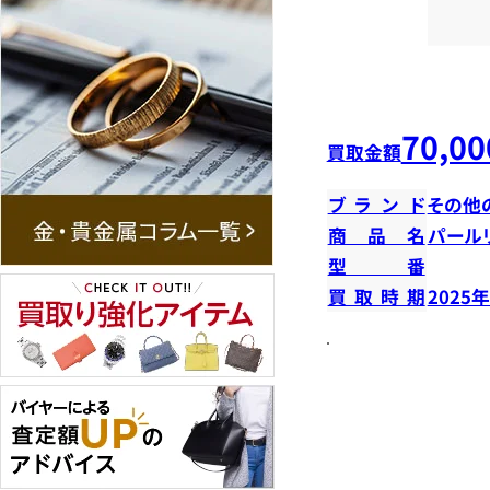
70,00
買取金額
ブランド
その他
商品名
パール
型番
買取時期
2025