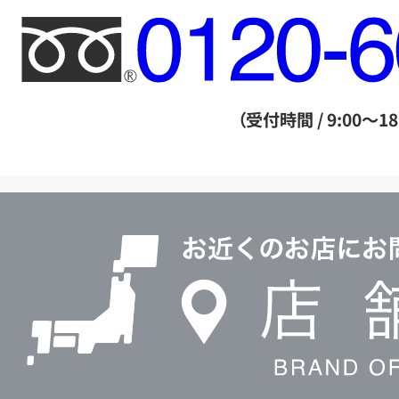
フ
リ
ー
ダ
（受付時間 / 9:00～18
イ
ヤ
ル
店
0120604117
舗
検
索