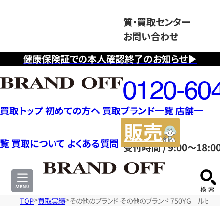
質・買取センター
お問い合わせ
健康保険証での本人確認終了のお知らせ▶
フ
リ
ー
ダ
買取トップ
初めての方へ
買取ブランド一覧
店舗一
イ
販
ヤ
売
覧
買取について
よくある質問
受付時間 / 9:00～18:0
ル
サ
0120604117
イ
ト
TOP
買取実績
その他のブランド その他のブランド 750YG ルビー