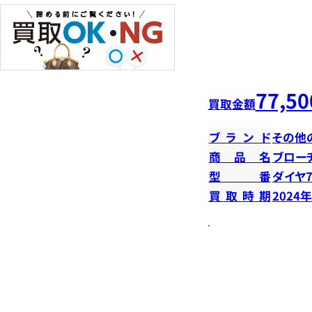
77,50
買取金額
ブランド
その他
商品名
ブロー
型番
ダイヤ7
買取時期
2024