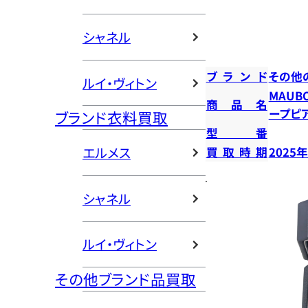
シャネル
ブランド
その他
ルイ・ヴィトン
MAUB
商品名
ープピ
ブランド衣料買取
型番
エルメス
買取時期
2025
シャネル
ルイ・ヴィトン
その他ブランド品買取