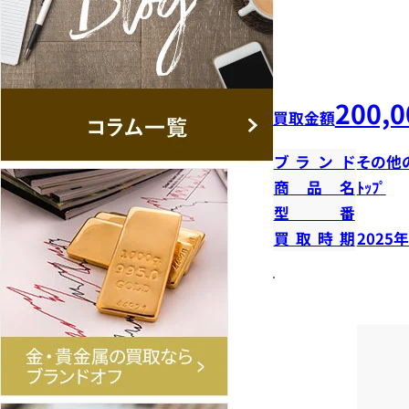
200,0
買取金額
ブランド
その他
商品名
ﾄｯﾌﾟ
型番
買取時期
2025