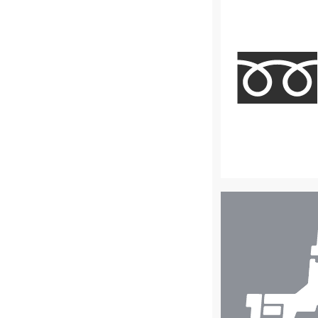
店
舗
検
索