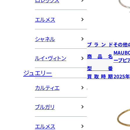
ロレックス
エルメス
シャネル
ブランド
その他
MAUB
商品名
ルイ・ヴィトン
ープピ
型番
ジュエリー
買取時期
2025
カルティエ
ブルガリ
エルメス