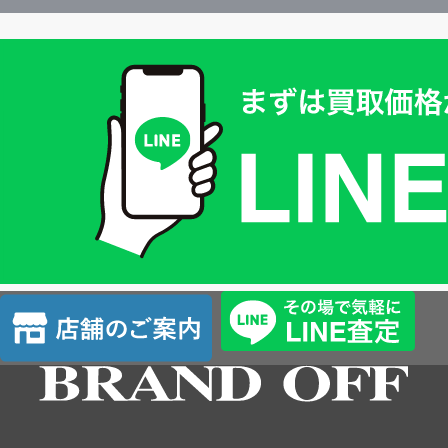
買
取
価
格
は
LINE
簡
単
査
店
定
舗
の
ご
案