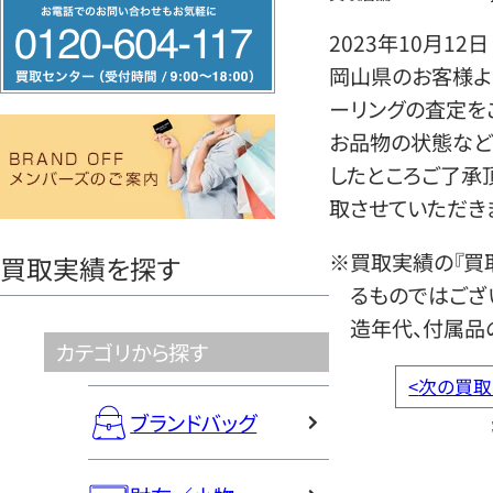
フ
リ
2023年10月12日
ー
岡山県のお客様より
ダ
ーリングの査定を
イ
お品物の状態など
ヤ
したところご了承
ル
取させていただき
0120604117
※買取実績の『買
買取実績を探す
るものではござ
造年代、付属品
カテゴリから探す
<
次の買取
ブランドバッグ