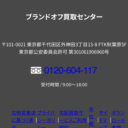
案
内
ブランドオフ買取センター
〒101-0021 東京都千代田区外神田3丁目13-8 FTK秋葉原5F
東京都公安委員会許可 第301061906960号
フ
リ
受付時間 / 9:00～18:00
ー
ダ
イ
会
古物営業法
プライバ
宅配買取サ
サイ
ダウン
ヤ
社
に基づく表
シーポリ
ービスご利用
トマ
ロード
ル
概
示
シー
規約
ップ
書類