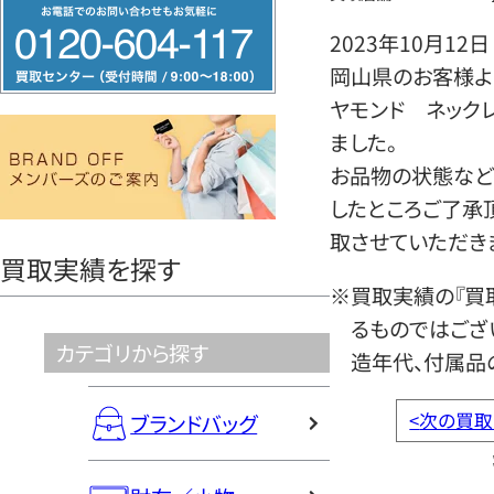
フ
リ
2023年10月12日
ー
岡山県のお客様より
ダ
ヤモンド ネック
イ
ました。
ヤ
お品物の状態など
ル
したところご了承
0120604117
取させていただき
買取実績を探す
※買取実績の『買
るものではござ
カテゴリから探す
造年代、付属品
<
次の買取
ブランドバッグ