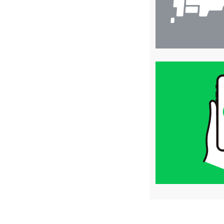
買
取
価
格
は
LINE
簡
単
査
定