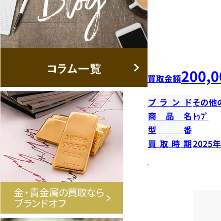
200,0
買取金額
ブランド
その他
商品名
ﾄｯﾌﾟ
型番
買取時期
2025