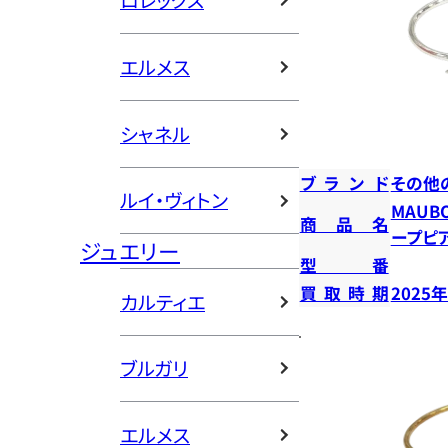
ロレックス
エルメス
シャネル
ブランド
その他
ルイ・ヴィトン
MAUB
商品名
ープピ
ジュエリー
型番
買取時期
2025
カルティエ
ブルガリ
エルメス