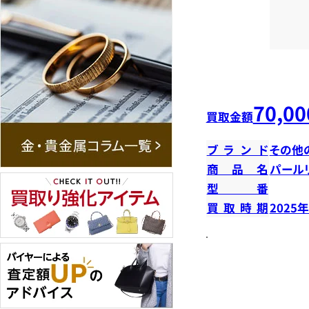
70,00
買取金額
ブランド
その他
商品名
パール
型番
買取時期
2025