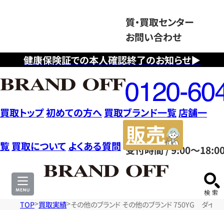
質・買取センター
お問い合わせ
健康保険証での本人確認終了のお知らせ▶
フ
リ
ー
ダ
買取トップ
初めての方へ
買取ブランド一覧
店舗一
イ
販
ヤ
売
覧
買取について
よくある質問
受付時間 / 9:00～18:0
ル
サ
0120604117
イ
ト
TOP
買取実績
その他のブランド その他のブランド 750YG ダイヤ