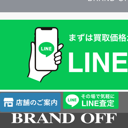
買
取
価
格
は
LINE
簡
単
査
店
定
舗
の
ご