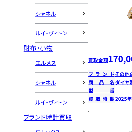
シャネル
ルイ・ヴィトン
財布・小物
170,0
買取金額
エルメス
ブランド
その他
シャネル
商品名
ダイヤ
型番
買取時期
2025
ルイ・ヴィトン
ブランド時計買取