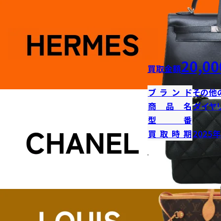
20,00
買取金額
ブランド
その他
商品名
ダイヤ
型番
買取時期
2025