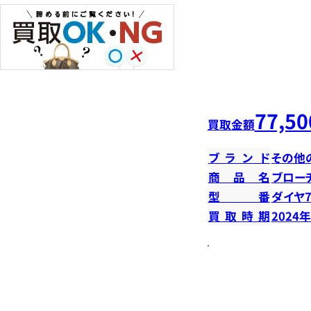
77,50
買取金額
ブランド
その他
商品名
ブロー
型番
ダイヤ7
買取時期
2024