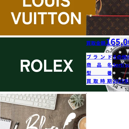
165,0
買取金額
ブランド
その他
商品名
Serti s
型番
買取時期
2025