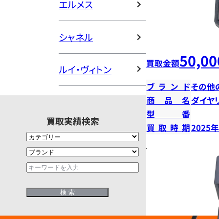
エルメス
シャネル
50,00
買取金額
ルイ・ヴィトン
ブランド
その他
商品名
ダイヤ
型番
買取実績検索
買取時期
2025