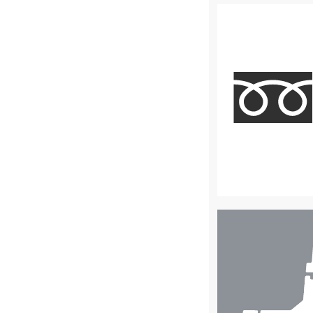
店
舗
検
索