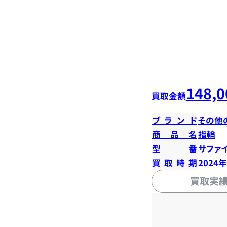
148,0
買取金額
ブランド
その他
商品名
指輪
型番
サファイ
買取時期
2024
買取実