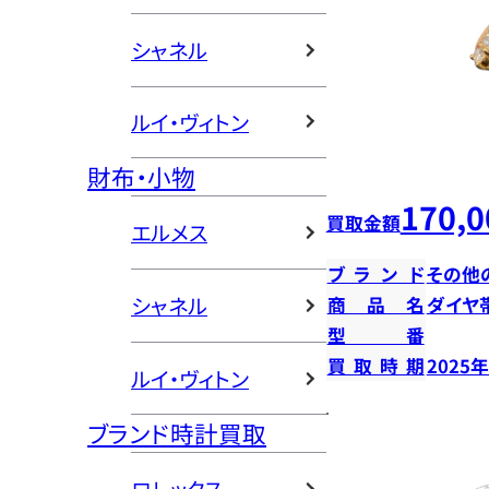
シャネル
ルイ・ヴィトン
財布・小物
170,0
買取金額
エルメス
ブランド
その他
シャネル
商品名
ダイヤ
型番
買取時期
2025
ルイ・ヴィトン
ブランド時計買取