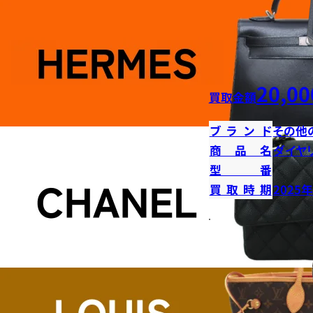
20,00
買取金額
ブランド
その他
商品名
ダイヤ
型番
買取時期
2025