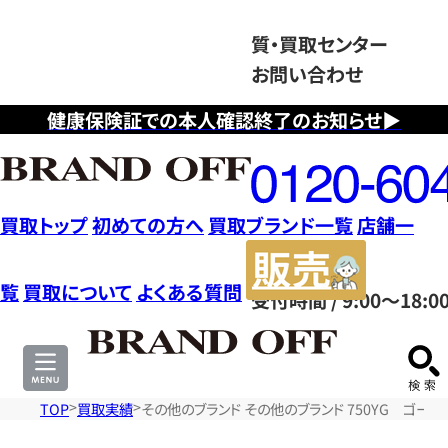
質・買取センター
お問い合わせ
健康保険証での本人確認終了のお知らせ▶
フ
リ
ー
ダ
買取トップ
初めての方へ
買取ブランド一覧
店舗一
イ
販
ヤ
売
覧
買取について
よくある質問
受付時間 / 9:00～18:0
ル
サ
0120604117
イ
ト
TOP
買取実績
その他のブランド その他のブランド 750YG ゴー