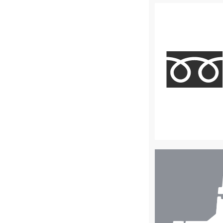
店
舗
検
索