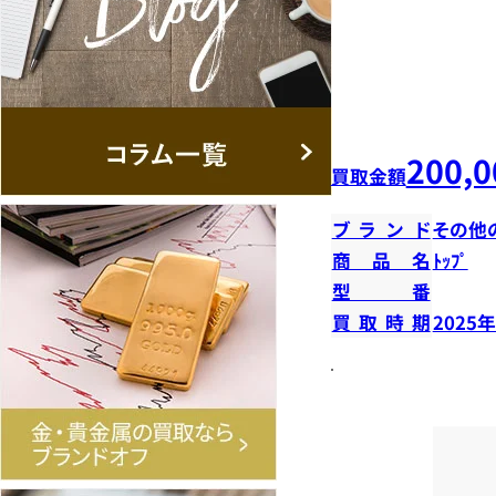
200,0
買取金額
ブランド
その他
商品名
ﾄｯﾌﾟ
型番
買取時期
2025