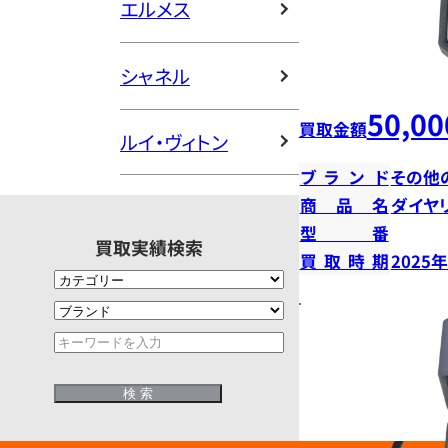
エルメス
シャネル
50,00
買取金額
ルイ・ヴィトン
ブランド
その他
商品名
ダイヤ
型番
買取実績検索
買取時期
2025