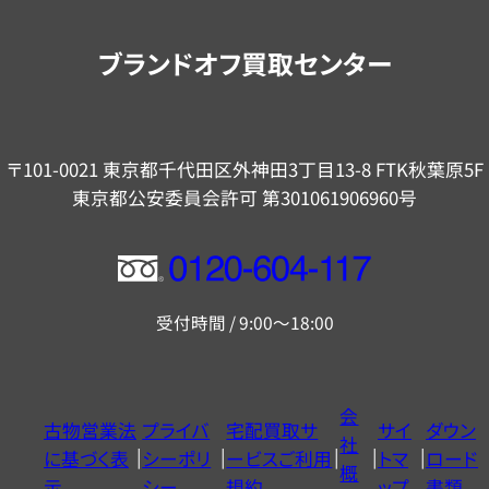
案
内
ブランドオフ買取センター
〒101-0021 東京都千代田区外神田3丁目13-8 FTK秋葉原5F
東京都公安委員会許可 第301061906960号
フ
リ
受付時間 / 9:00～18:00
ー
ダ
イ
会
古物営業法
プライバ
宅配買取サ
サイ
ダウン
ヤ
社
に基づく表
シーポリ
ービスご利用
トマ
ロード
ル
概
示
シー
規約
ップ
書類