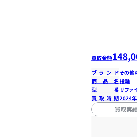
148,0
買取金額
ブランド
その他
商品名
指輪
型番
サファイ
買取時期
2024
買取実