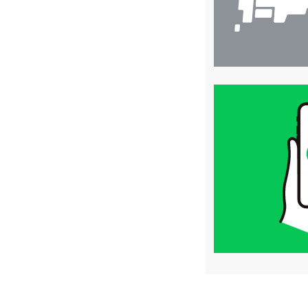
買
取
価
格
は
LINE
簡
単
査
定