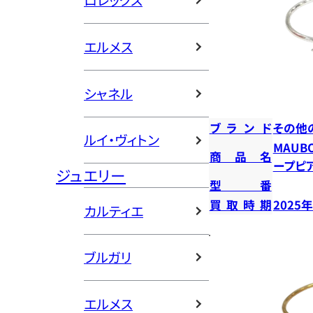
ロレックス
エルメス
シャネル
ブランド
その他
ルイ・ヴィトン
MAUB
商品名
ープピ
ジュエリー
型番
買取時期
2025
カルティエ
ブルガリ
エルメス