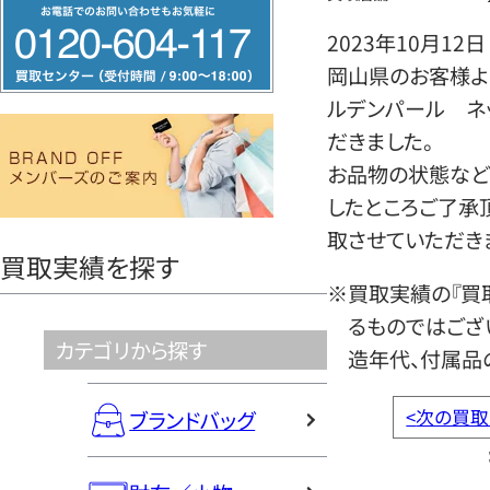
フ
リ
2023年10月12日
ー
岡山県のお客様より
ダ
ルデンパール ネ
イ
だきました。
ヤ
お品物の状態など
ル
したところご了承
0120604117
取させていただき
買取実績を探す
※買取実績の『買
るものではござ
カテゴリから探す
造年代、付属品
<
次の買取
ブランドバッグ