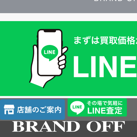
買
取
価
格
は
LINE
簡
単
査
店
定
舗
の
ご