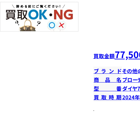
77,50
買取金額
ブランド
その他
商品名
ブロー
型番
ダイヤ7
買取時期
2024