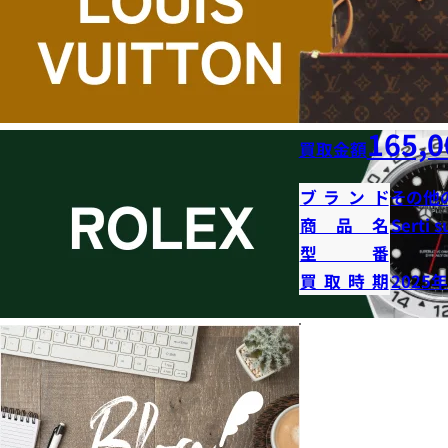
165,0
買取金額
ブランド
その他
商品名
Serti s
型番
買取時期
2025