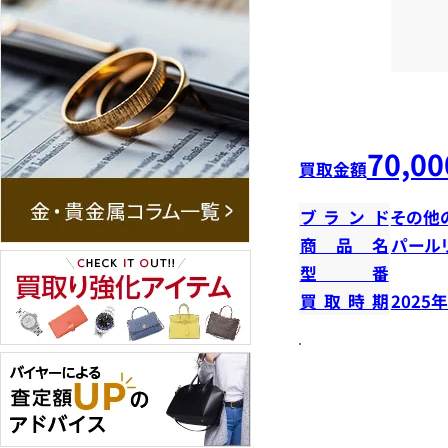
70,00
買取金額
ブランド
その他
商品名
パール
型番
買取時期
2025