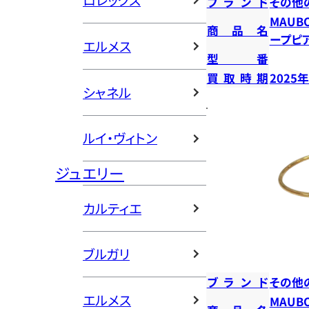
ロレックス
ブランド
その他
MAUB
商品名
ープピ
エルメス
型番
買取時期
2025
シャネル
ルイ・ヴィトン
ジュエリー
カルティエ
ブルガリ
ブランド
その他
エルメス
MAUB