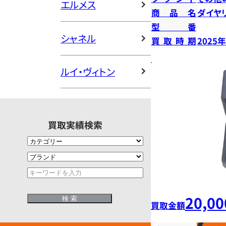
エルメス
商品名
ダイヤ
型番
シャネル
買取時期
2025
ルイ・ヴィトン
買取実績検索
20,00
買取金額