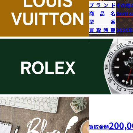
ブランド
その他
商品名
Serti s
型番
買取時期
2025
200,0
買取金額