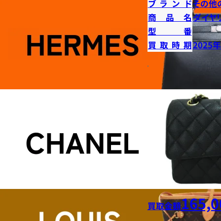
ブランド
その他
商品名
ダイヤ
型番
買取時期
2025
165,0
買取金額