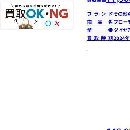
ブランド
その他
商品名
ブロー
型番
ダイヤ7
買取時期
2024