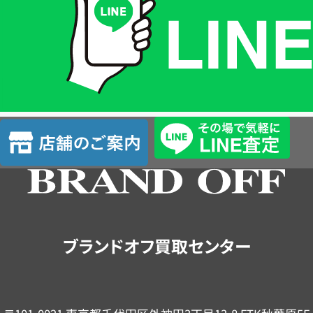
格
は
LINE
簡
単
査
店
定
舗
の
ご
案
内
ブランドオフ買取センター