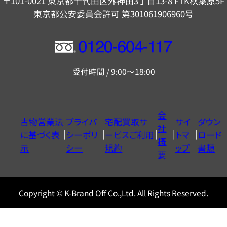
〒101-0021 東京都千代田区外神田3丁目13-8 FTK秋葉原5F
東京都公安委員会許可 第301061906960号
フ
リ
受付時間 / 9:00～18:00
ー
ダ
イ
会
古物営業法
プライバ
宅配買取サ
サイ
ダウン
ヤ
社
に基づく表
シーポリ
ービスご利用
トマ
ロード
ル
概
示
シー
規約
ップ
書類
0120604117
要
Copyright © K-Brand Off Co.,Ltd. All Rights Reserved.