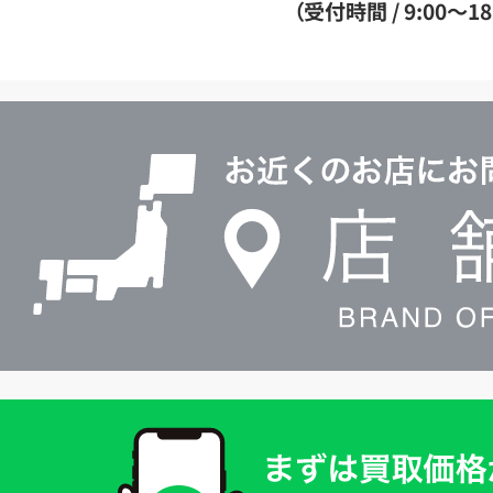
ダ
（受付時間 / 9:00～18
イ
ヤ
ル
店
0120604117
舗
検
索
買
取
価