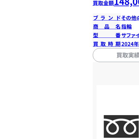
148,0
買取金額
ブランド
その他
商品名
指輪
型番
サファイ
買取時期
2024
買取実