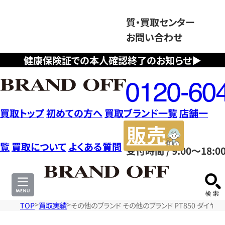
質・買取センター
お問い合わせ
健康保険証での本人確認終了のお知らせ▶
フ
リ
ー
ダ
買取トップ
初めての方へ
買取ブランド一覧
店舗一
イ
販
ヤ
売
覧
買取について
よくある質問
受付時間 / 9:00～18:0
ル
サ
0120604117
イ
ト
TOP
買取実績
その他のブランド その他のブランド PT850 ダイヤ