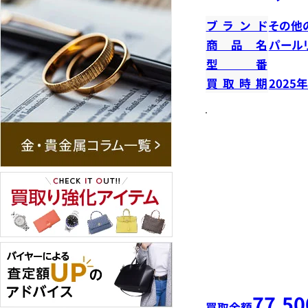
ブランド
その他
商品名
パール
型番
買取時期
2025
77,50
買取金額