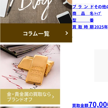
ブランド
その他
商品名
ﾄｯﾌﾟ
型番
買取時期
2025
70,00
買取金額