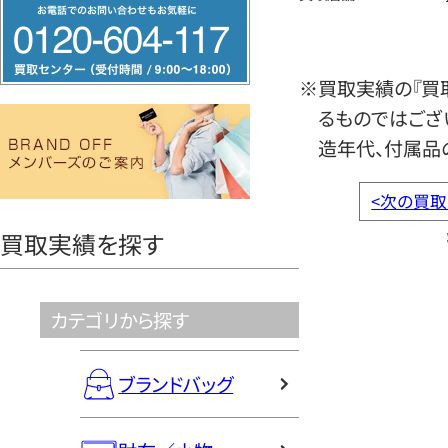
フ
リ
ー
※買取実績の『買
ダ
るものではござ
イ
造年代、付属品
ヤ
ル
<
次の買取
0120604117
買取実績を探す
カテゴリから探す
ブランドバッグ