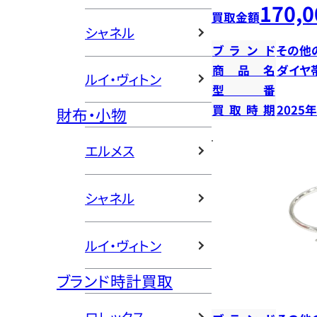
170,0
買取金額
シャネル
ブランド
その他
商品名
ダイヤ
ルイ・ヴィトン
型番
買取時期
2025
財布・小物
エルメス
シャネル
ルイ・ヴィトン
ブランド時計買取