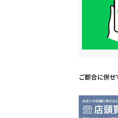
価
格
は
LINE
簡
単
査
定
ご都合に併せ