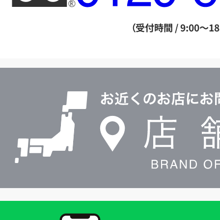
ー
ダ
（受付時間 / 9:00～18
イ
ヤ
ル
店
0120604117
舗
検
索
買