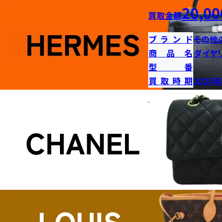
20,00
買取金額
ブランド
その他
商品名
ダイヤ
型番
買取時期
2025