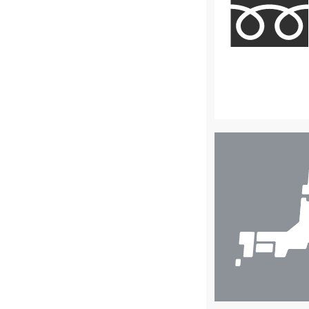
店
舗
検
索