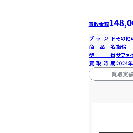
148,0
買取金額
ブランド
その他
商品名
指輪
型番
サファイ
買取時期
2024
買取実