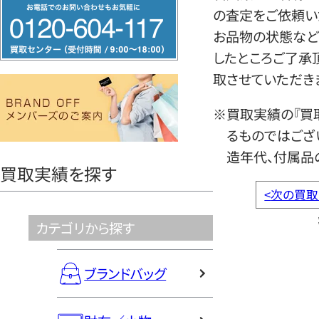
フ
の査定をご依頼い
リ
お品物の状態など
ー
したところご了承
ダ
取させていただき
イ
ヤ
※買取実績の『買
ル
るものではござ
0120604117
造年代、付属品
買取実績を探す
<
次の買取
カテゴリから探す
ブランドバッグ