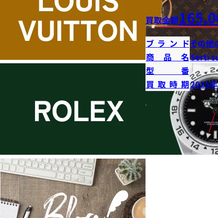
165,0
買取金額
ブランド
その他
商品名
Serti s
型番
買取時期
2025