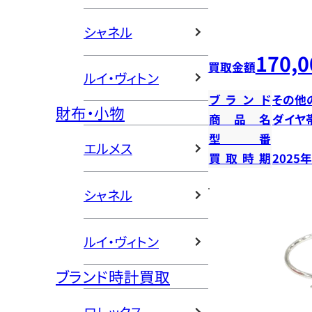
シャネル
170,0
買取金額
ルイ・ヴィトン
ブランド
その他
財布・小物
商品名
ダイヤ
型番
エルメス
買取時期
2025
シャネル
ルイ・ヴィトン
ブランド時計買取