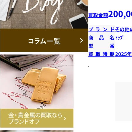
200,0
買取金額
ブランド
その他
商品名
ﾄｯﾌﾟ
型番
買取時期
2025