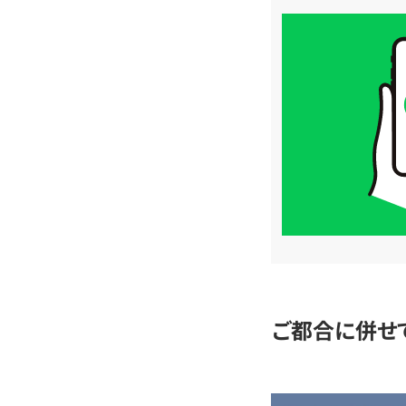
買
取
価
格
は
LINE
簡
単
査
定
ご都合に併せ