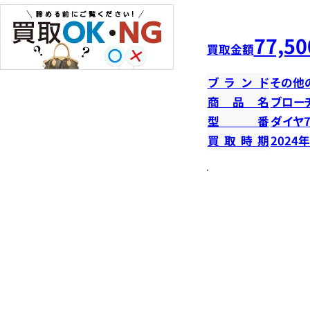
77,50
買取金額
ブランド
その他
商品名
ブロー
型番
ダイヤ7
買取時期
2024