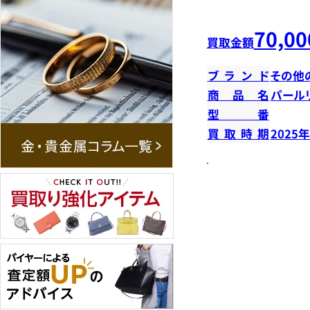
70,00
買取金額
ブランド
その他
商品名
パール
型番
買取時期
2025