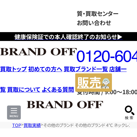
質・買取センター
お問い合わせ
健康保険証での本人確認終了のお知らせ▶
フ
リ
ー
ダ
買取トップ
初めての方へ
買取ブランド一覧
店舗一
イ
販
ヤ
売
覧
買取について
よくある質問
受付時間 / 9:00～18:0
ル
サ
0120604117
イ
ト
TOP
買取実績
その他のブランド その他のブランド 4℃ ネックレス ジ