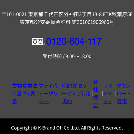
〒101-0021 東京都千代田区外神田3丁目13-8 FTK秋葉原5F
東京都公安委員会許可 第301061906960号
フ
リ
受付時間 / 9:00～18:00
ー
ダ
イ
会
古物営業法
プライバ
宅配買取サ
サイ
ダウン
ヤ
社
に基づく表
シーポリ
ービスご利用
トマ
ロード
ル
概
示
シー
規約
ップ
書類
0120604117
要
Copyright © K-Brand Off Co.,Ltd. All Rights Reserved.