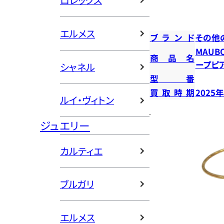
ロレックス
エルメス
ブランド
その他
MAUB
商品名
ープピ
シャネル
型番
買取時期
2025
ルイ・ヴィトン
ジュエリー
カルティエ
ブルガリ
エルメス