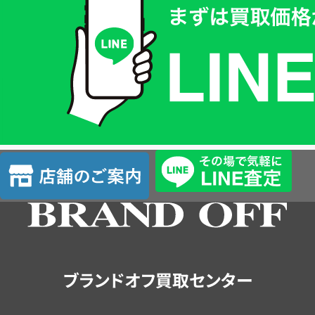
取
価
格
は
LINE
簡
単
査
店
定
舗
の
ご
案
内
ブランドオフ買取センター