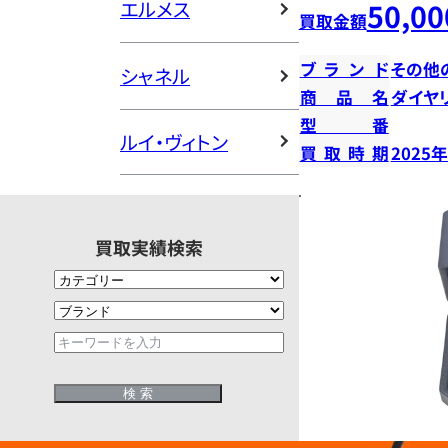
エルメス
50,00
買取金額
ブランド
その他
シャネル
商品名
ダイヤ
型番
ルイ・ヴィトン
買取時期
2025
買取実績検索