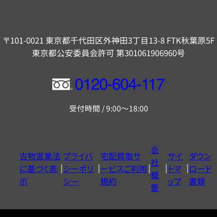
〒101-0021 東京都千代田区外神田3丁目13-8 FTK秋葉原5F
東京都公安委員会許可 第301061906960号
フ
リ
受付時間 / 9:00～18:00
ー
ダ
イ
会
古物営業法
プライバ
宅配買取サ
サイ
ダウン
ヤ
社
に基づく表
シーポリ
ービスご利用
トマ
ロード
ル
概
示
シー
規約
ップ
書類
0120604117
要