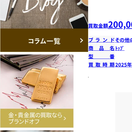
200,0
買取金額
ブランド
その他
商品名
ﾄｯﾌﾟ
型番
買取時期
2025