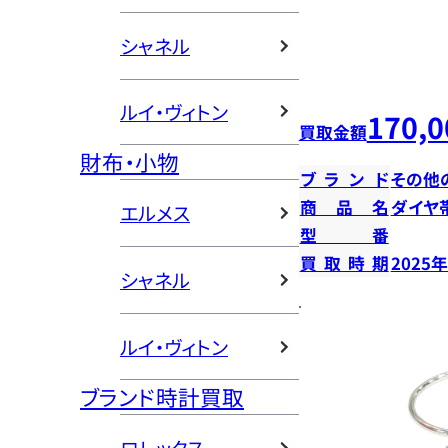
シャネル
ルイ・ヴィトン
170,0
買取金額
財布・小物
ブランド
その他
商品名
ダイヤ
エルメス
型番
買取時期
2025
シャネル
ルイ・ヴィトン
ブランド時計買取