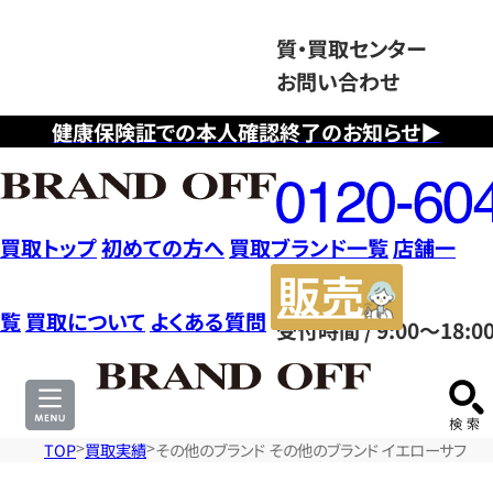
質・買取センター
お問い合わせ
健康保険証での本人確認終了のお知らせ▶
フ
リ
ー
ダ
買取トップ
初めての方へ
買取ブランド一覧
店舗一
イ
販
ヤ
売
覧
買取について
よくある質問
受付時間 / 9:00～18:0
ル
サ
0120604117
イ
ト
TOP
買取実績
その他のブランド その他のブランド イエローサファイ