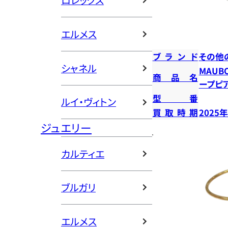
ロレックス
エルメス
ブランド
その他
シャネル
MAUB
商品名
ープピ
型番
ルイ・ヴィトン
買取時期
2025
ジュエリー
カルティエ
ブルガリ
エルメス