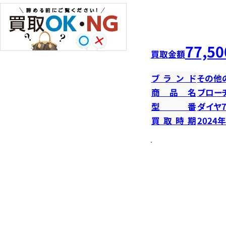
77,50
買取金額
ブランド
その他
商品名
ブロー
型番
ダイヤ7
買取時期
2024