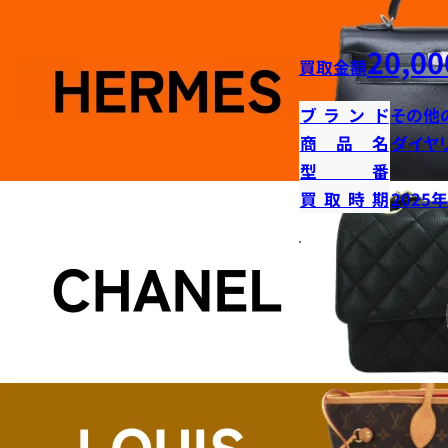
20,00
買取金額
ブランド
その他
商品名
ダイヤ
型番
買取時期
2025