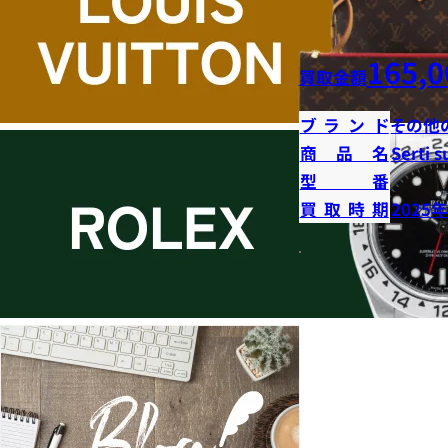
165,0
買取金額
ブランド
その他
商品名
Serti s
型番
買取時期
2025