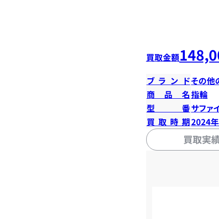
148,0
買取金額
ブランド
その他
商品名
指輪
型番
サファイ
買取時期
2024
買取実