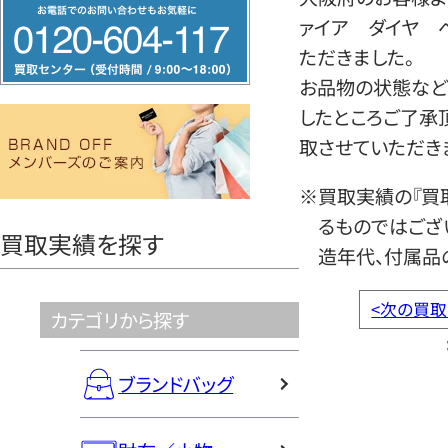
フ
ァイア ダイヤ 
リ
ただきました。
ー
お品物の状態など
ダ
したところご了承
イ
取させていただき
ヤ
ル
※買取実績の『買
0120604117
るものではござ
買取実績を探す
造年代、付属品
<
次の買取
カテゴリから探す
ブランドバッグ