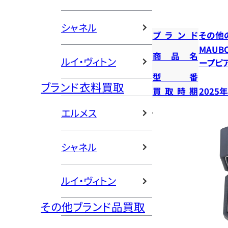
シャネル
ブランド
その他
MAUB
商品名
ルイ・ヴィトン
ープピ
型番
ブランド衣料買取
買取時期
2025
エルメス
シャネル
ルイ・ヴィトン
その他ブランド品買取