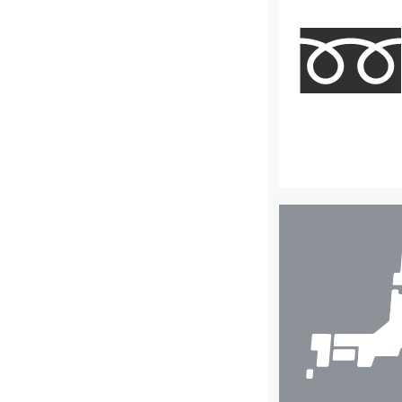
店
舗
検
索