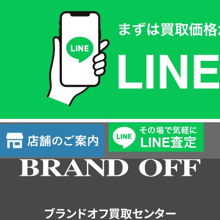
買
取
価
格
は
LINE
簡
単
査
店
定
舗
の
ご
案
内
ブランドオフ買取センター