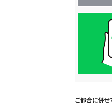
買
取
価
格
は
LINE
簡
単
査
定
ご都合に併せ