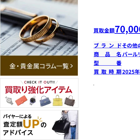
70,00
買取金額
ブランド
その他
商品名
パール
型番
買取時期
2025