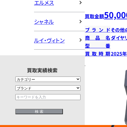
エルメス
50,00
買取金額
シャネル
ブランド
その他
商品名
ダイヤ
ルイ・ヴィトン
型番
買取時期
2025
買取実績検索