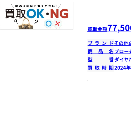
77,50
買取金額
ブランド
その他
商品名
ブロー
型番
ダイヤ7
買取時期
2024