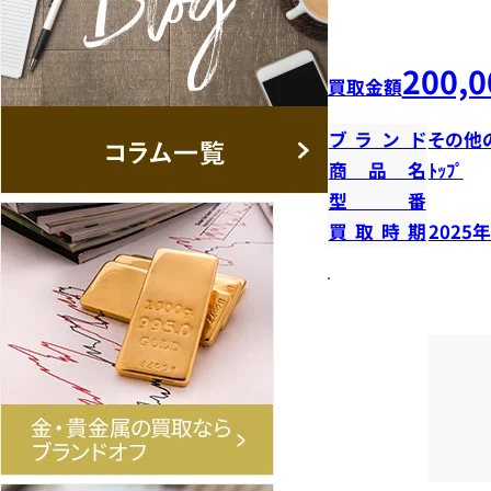
200,0
買取金額
ブランド
その他
商品名
ﾄｯﾌﾟ
型番
買取時期
2025