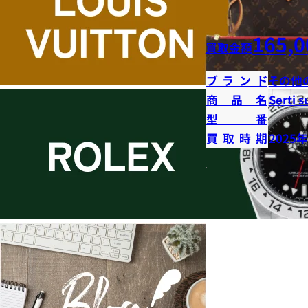
165,0
買取金額
ブランド
その他
商品名
Serti s
型番
買取時期
2025