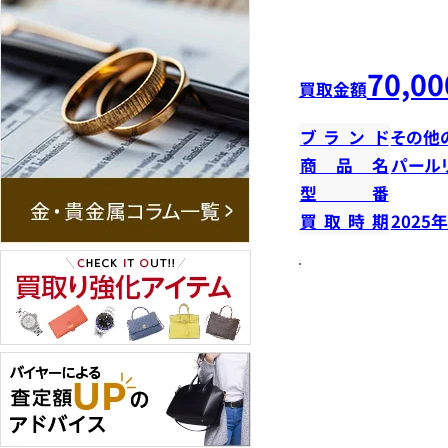
70,00
買取金額
ブランド
その他
商品名
パール
型番
買取時期
2025