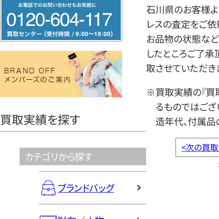
フ
石川県のお客様より
リ
レスの査定をご依
ー
お品物の状態など
ダ
したところご了承
イ
取させていただき
ヤ
ル
※買取実績の『買
0120604117
るものではござ
買取実績を探す
造年代、付属品
<
次の買取
カテゴリから探す
ブランドバッグ