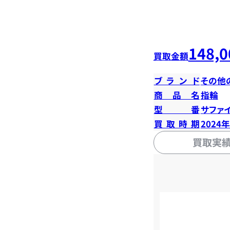
148,0
買取金額
ブランド
その他
商品名
指輪
型番
サファイ
買取時期
2024
買取実