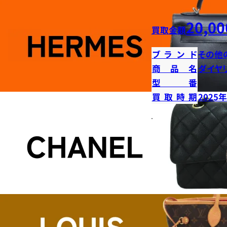
20,00
買取金額
ブランド
その他
商品名
ダイヤ
型番
買取時期
2025