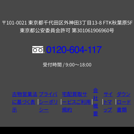
〒101-0021 東京都千代田区外神田3丁目13-8 FTK秋葉原5F
東京都公安委員会許可 第301061906960号
フ
リ
受付時間 / 9:00～18:00
ー
ダ
イ
会
古物営業法
プライバ
宅配買取サ
サイ
ダウン
ヤ
社
に基づく表
シーポリ
ービスご利用
トマ
ロード
ル
概
示
シー
規約
ップ
書類
0120604117
要