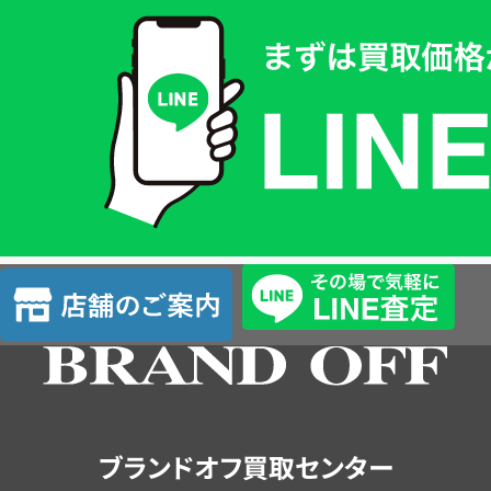
買
取
価
格
は
LINE
簡
単
査
店
定
舗
の
ご
案
内
ブランドオフ買取センター