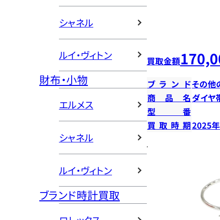
シャネル
170,0
ルイ・ヴィトン
買取金額
財布・小物
ブランド
その他
商品名
ダイヤ
エルメス
型番
買取時期
2025
シャネル
ルイ・ヴィトン
ブランド時計買取