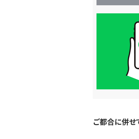
買
取
価
格
は
LINE
簡
単
査
定
ご都合に併せ