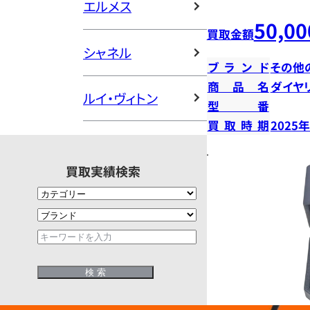
エルメス
50,00
買取金額
シャネル
ブランド
その他
商品名
ダイヤ
ルイ・ヴィトン
型番
買取時期
2025
買取実績検索