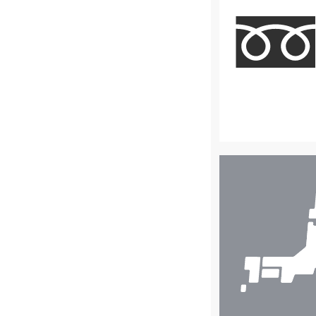
店
舗
検
索