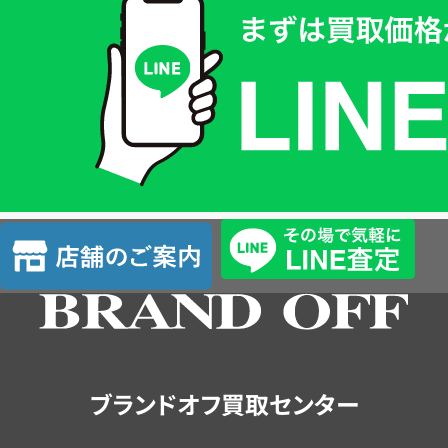
取
価
格
は
LINE
簡
単
査
店
定
舗
の
ご
案
内
ブランドオフ買取センター