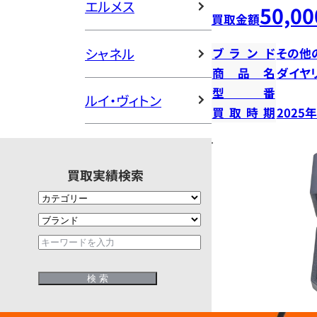
エルメス
50,00
買取金額
シャネル
ブランド
その他
商品名
ダイヤ
型番
ルイ・ヴィトン
買取時期
2025
買取実績検索