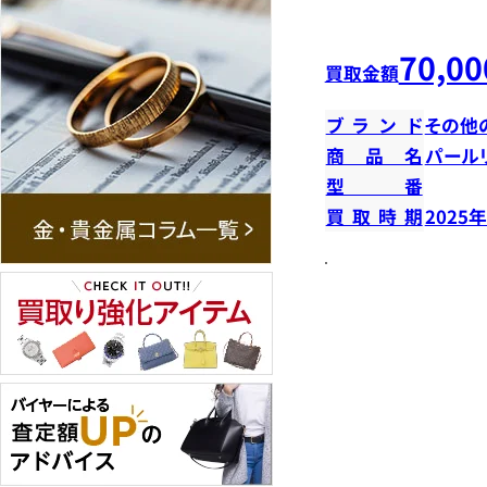
70,00
買取金額
ブランド
その他
商品名
パール
型番
買取時期
2025