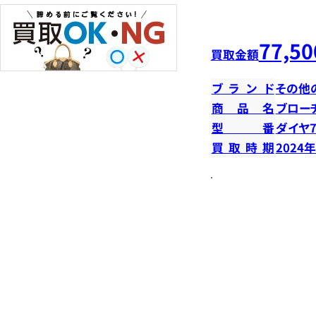
77,50
買取金額
ブランド
その他
商品名
ブロー
型番
ダイヤ7
買取時期
2024