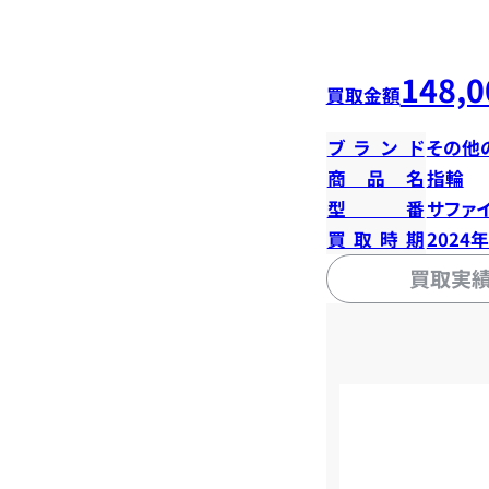
148,0
買取金額
ブランド
その他
商品名
指輪
型番
サファイ
買取時期
2024
買取実