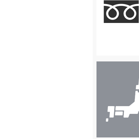
店
舗
検
索