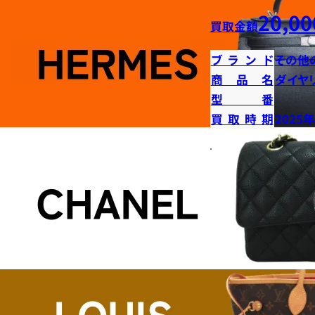
20,00
買取金額
ブランド
その他
商品名
ダイヤ
型番
買取時期
2025