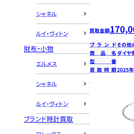
シャネル
170,0
買取金額
ルイ・ヴィトン
ブランド
その他
財布・小物
商品名
ダイヤ
型番
エルメス
買取時期
2025
シャネル
ルイ・ヴィトン
ブランド時計買取