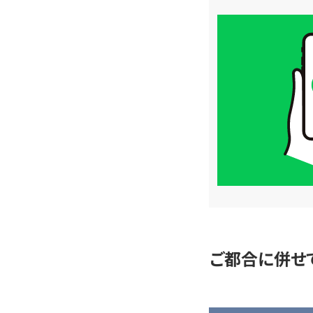
買
取
価
格
は
LINE
簡
単
査
定
ご都合に併せ