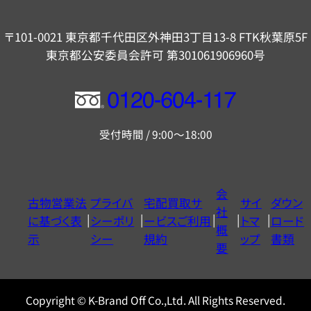
〒101-0021 東京都千代田区外神田3丁目13-8 FTK秋葉原5F
東京都公安委員会許可 第301061906960号
フ
リ
受付時間 / 9:00～18:00
ー
ダ
イ
会
古物営業法
プライバ
宅配買取サ
サイ
ダウン
ヤ
社
に基づく表
シーポリ
ービスご利用
トマ
ロード
ル
概
示
シー
規約
ップ
書類
0120604117
要
Copyright © K-Brand Off Co.,Ltd. All Rights Reserved.