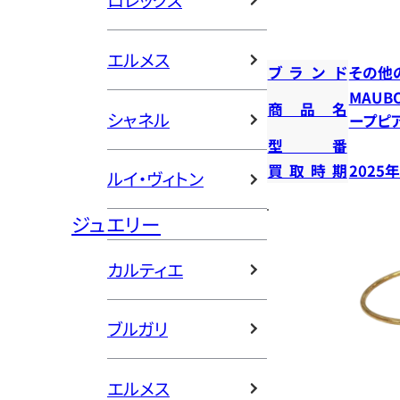
ロレックス
エルメス
ブランド
その他
MAUB
商品名
シャネル
ープピ
型番
買取時期
2025
ルイ・ヴィトン
ジュエリー
カルティエ
ブルガリ
エルメス