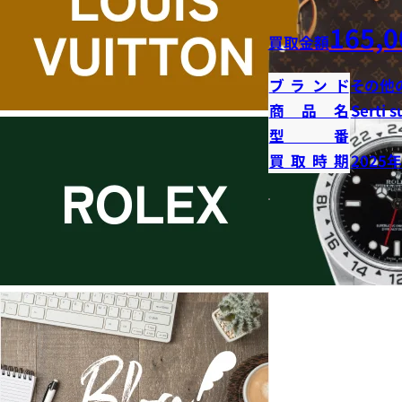
165,0
買取金額
ブランド
その他
商品名
Serti s
型番
買取時期
2025