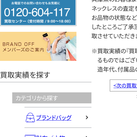
フ
ネックレスの査定
リ
お品物の状態など
ー
したところご了承
ダ
取させていただき
イ
ヤ
※買取実績の『買
ル
るものではござ
0120604117
造年代、付属品
買取実績を探す
<
次の買取
カテゴリから探す
ブランドバッグ