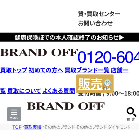
質・買取センター
お問い合わせ
健康保険証での本人確認終了のお知らせ▶
フ
リ
ー
ダ
買取トップ
初めての方へ
買取ブランド一覧
店舗一
イ
販
ヤ
売
覧
買取について
よくある質問
受付時間 / 9:00～18:0
ル
サ
0120604117
イ
ト
TOP
買取実績
その他のブランド その他のブランド ダイヤモンド ネッ