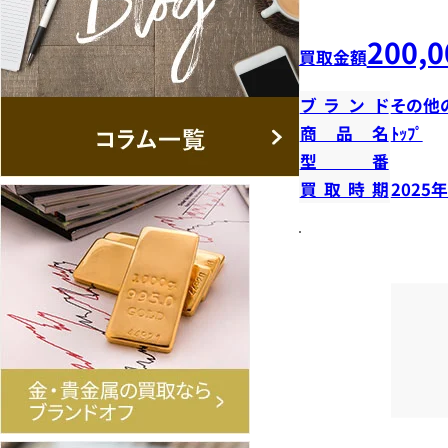
200,0
買取金額
ブランド
その他
商品名
ﾄｯﾌﾟ
型番
買取時期
2025