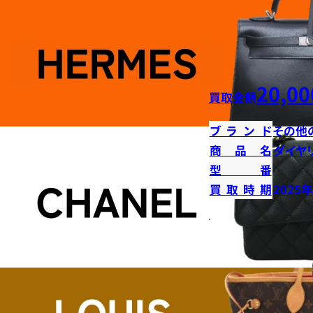
20,00
買取金額
ブランド
その他
商品名
ダイヤ
型番
買取時期
2025