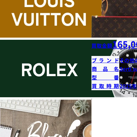
165,0
買取金額
ブランド
その他
商品名
Serti s
型番
買取時期
2025