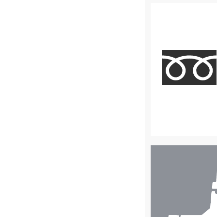
店
舗
検
索