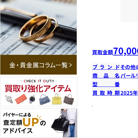
70,00
買取金額
ブランド
その他
商品名
パール
型番
買取時期
2025