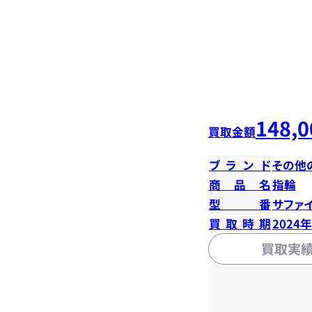
148,0
買取金額
ブランド
その他
商品名
指輪
型番
サファイ
買取時期
2024
買取実