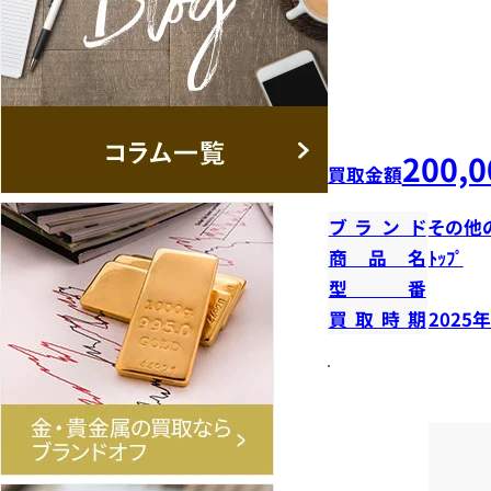
200,0
買取金額
ブランド
その他
商品名
ﾄｯﾌﾟ
型番
買取時期
2025