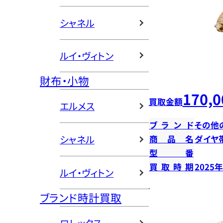
シャネル
ルイ・ヴィトン
財布・小物
170,0
買取金額
エルメス
ブランド
その他
シャネル
商品名
ダイヤ
型番
買取時期
2025
ルイ・ヴィトン
ブランド時計買取