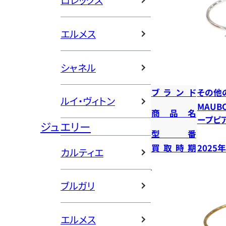
ロレックス
エルメス
シャネル
ブランド
その他
ルイ・ヴィトン
MAUB
商品名
ープピ
ジュエリー
型番
買取時期
2025
カルティエ
ブルガリ
エルメス