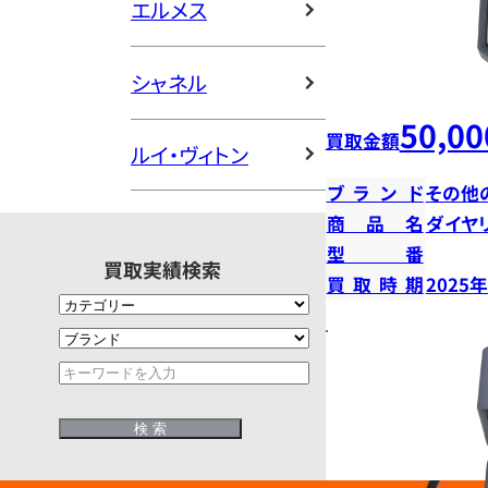
エルメス
シャネル
50,00
買取金額
ルイ・ヴィトン
ブランド
その他
商品名
ダイヤ
型番
買取実績検索
買取時期
2025