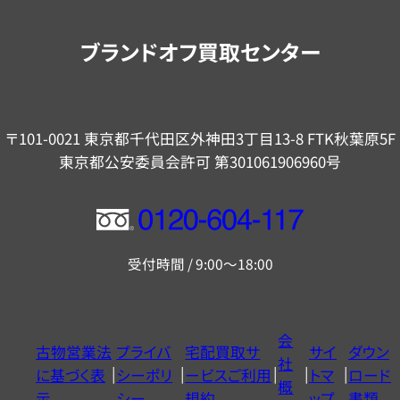
案
内
ブランドオフ買取センター
〒101-0021 東京都千代田区外神田3丁目13-8 FTK秋葉原5F
東京都公安委員会許可 第301061906960号
フ
リ
受付時間 / 9:00～18:00
ー
ダ
イ
会
古物営業法
プライバ
宅配買取サ
サイ
ダウン
ヤ
社
に基づく表
シーポリ
ービスご利用
トマ
ロード
ル
概
示
シー
規約
ップ
書類