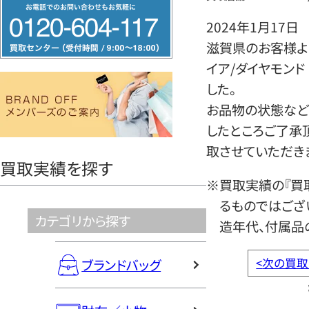
フ
リ
2024年1月17日
ー
滋賀県のお客様より
ダ
イア/ダイヤモン
イ
した。
ヤ
お品物の状態など
ル
したところご了承
0120604117
取させていただき
買取実績を探す
※買取実績の『買
るものではござ
カテゴリから探す
造年代、付属品
<
次の買取
ブランドバッグ