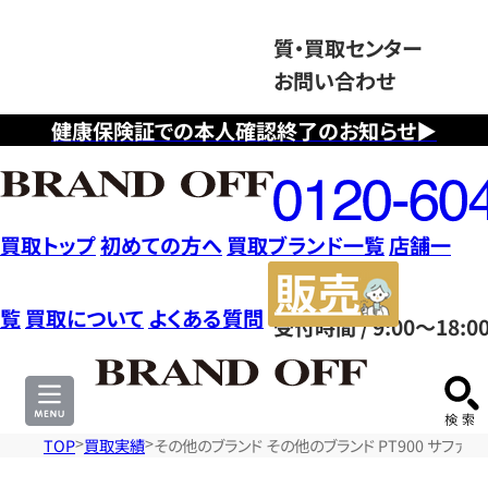
質・買取センター
お問い合わせ
健康保険証での本人確認終了のお知らせ▶
フ
リ
ー
ダ
買取トップ
初めての方へ
買取ブランド一覧
店舗一
イ
販
ヤ
売
覧
買取について
よくある質問
受付時間 / 9:00～18:0
ル
サ
0120604117
イ
ト
TOP
買取実績
その他のブランド その他のブランド PT900 サファイ