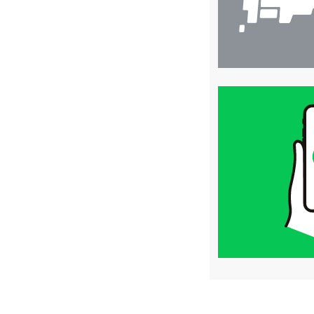
買
取
価
格
は
LINE
簡
単
査
定