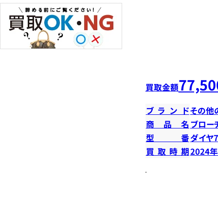
77,50
買取金額
ブランド
その他
商品名
ブロー
型番
ダイヤ7
買取時期
2024