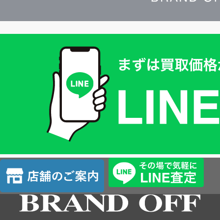
買
取
価
格
は
LINE
簡
単
査
店
定
舗
の
ご