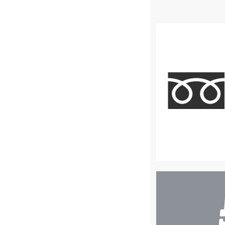
店
舗
検
索