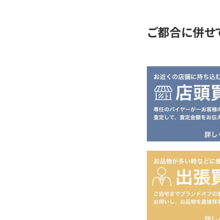
定
ご都合に併せ