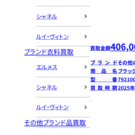
シャネル
ルイ・ヴィトン
406,0
買取金額
ブランド衣料買取
ブランド
その他
エルメス
商品名
ブラッ
型番
79210
シャネル
買取時期
2025
ルイ・ヴィトン
その他ブランド品買取