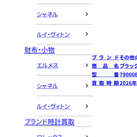
シャネル
ルイ・ヴィトン
財布・小物
ブランド
その他
エルメス
商品名
ブラック
型番
79000
買取時期
2026
シャネル
ルイ・ヴィトン
ブランド時計買取