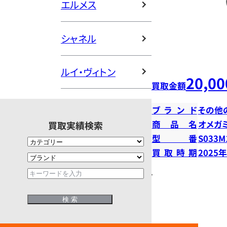
エルメス
シャネル
ルイ・ヴィトン
20,00
買取金額
ブランド
その他
商品名
オメガ
買取実績検索
型番
S033M
買取時期
2025