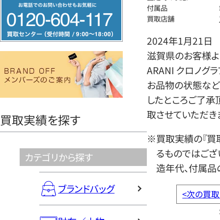
フ
付属品
リ
買取店舗
ー
2024年1月21日
ダ
滋賀県のお客様より
イ
ARANI クロノ
ヤ
お品物の状態など
ル
したところご了承
0120604117
取させていただき
買取実績を探す
※買取実績の『買
るものではござ
カテゴリから探す
造年代、付属品
ブランドバッグ
<
次の買取