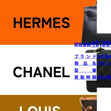
40,00
買取金額
ブランド
その他
商品名
グラン
型番
買取時期
2025