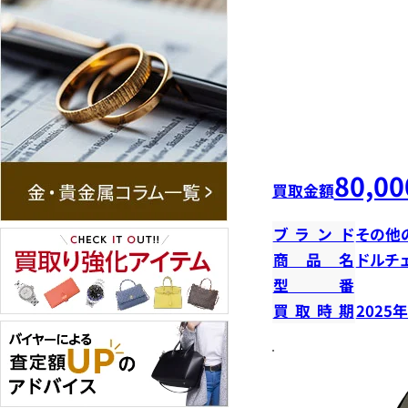
80,00
買取金額
ブランド
その他
商品名
ドルチ
型番
買取時期
2025