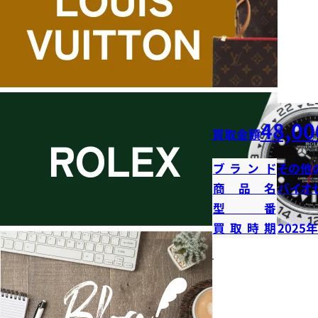
48,00
買取金額
ブランド
その他
商品名
バイオ
型番
買取時期
2025