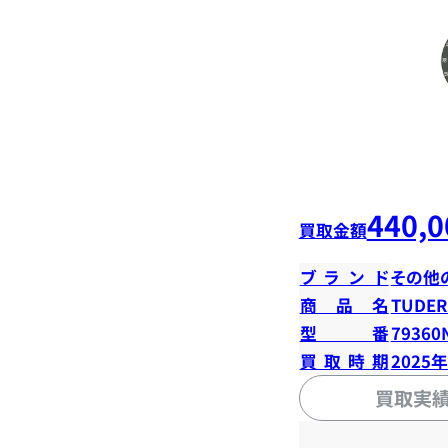
440,0
買取金額
ブランド
その他
商品名
TUD
型番
79360
買取時期
2025
買取実