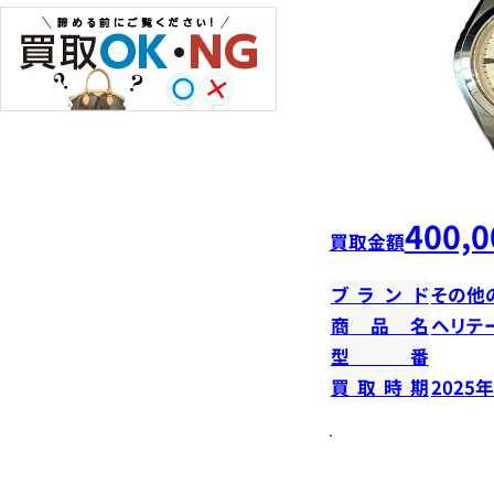
400,0
買取金額
ブランド
その他
商品名
ヘリテ
型番
買取時期
2025