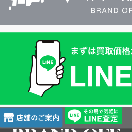
買
取
価
格
は
LINE
簡
単
査
店
定
舗
の