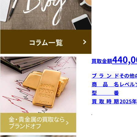
440,0
買取金額
ブランド
その他
商品名
レベル
型番
買取時期
2025