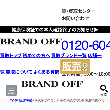
質・買取センター
お問い合わせ
健康保険証での本人確認終了のお知らせ▶
フ
リ
ー
ダ
買取トップ
初めての方へ
買取ブランド一覧
店舗一
イ
販
ヤ
売
覧
買取について
よくある質問
受付時間 / 9:00～18:0
ル
サ
0120604117
イ
ト
TOP
買取実績
その他のブランド その他のブランド EMPORIO AR