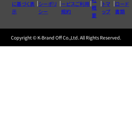
に基づく表
シーポリ
ービスご利用
トマ
ロード
ル
概
示
シー
規約
ップ
書類
0120604117
要
Copyright © K-Brand Off Co.,Ltd. All Rights Reserved.