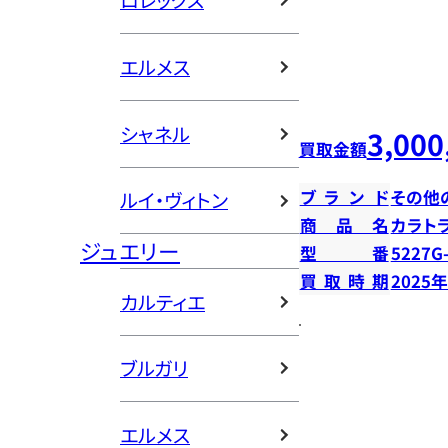
ロレックス
エルメス
シャネル
3,000
買取金額
ブランド
その他
ルイ・ヴィトン
商品名
カラト
ジュエリー
型番
5227G
買取時期
2025
カルティエ
ブルガリ
エルメス