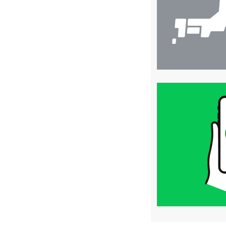
買
取
価
格
は
LINE
簡
単
査