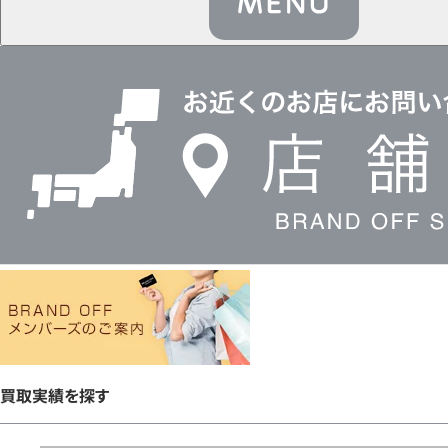
店
舗
検
索
買取実績を探す