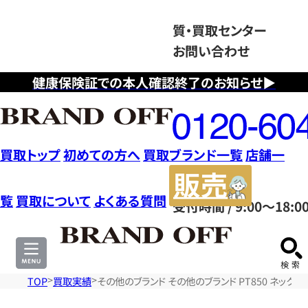
質・買取センター
お問い合わせ
健康保険証での本人確認終了のお知らせ▶
フ
リ
ー
ダ
買取トップ
初めての方へ
買取ブランド一覧
店舗一
イ
販
ヤ
売
覧
買取について
よくある質問
受付時間 / 9:00～18:0
ル
サ
0120604117
イ
ト
TOP
買取実績
その他のブランド その他のブランド PT850 ネックレ