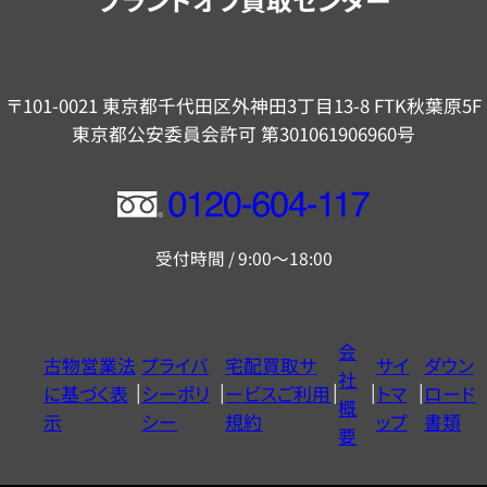
〒101-0021 東京都千代田区外神田3丁目13-8 FTK秋葉原5F
東京都公安委員会許可 第301061906960号
フ
リ
受付時間 / 9:00～18:00
ー
ダ
イ
会
古物営業法
プライバ
宅配買取サ
サイ
ダウン
ヤ
社
に基づく表
シーポリ
ービスご利用
トマ
ロード
ル
概
示
シー
規約
ップ
書類
0120604117
要