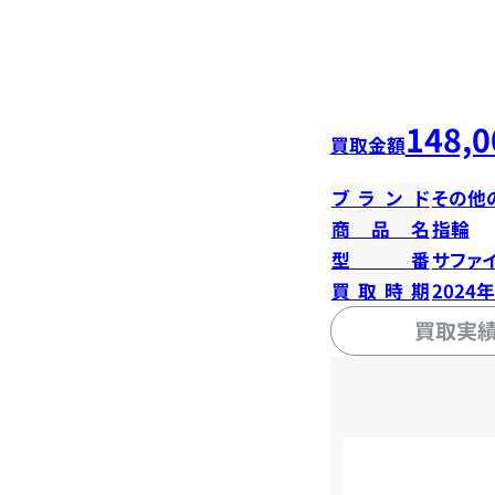
148,0
買取金額
ブランド
その他
商品名
指輪
型番
サファイ
買取時期
2024
買取実