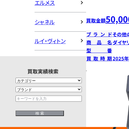
エルメス
50,00
買取金額
シャネル
ブランド
その他
ルイ・ヴィトン
商品名
ダイヤ
型番
買取時期
2025
買取実績検索