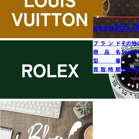
165,0
買取金額
ブランド
その他
商品名
Serti s
型番
買取時期
2025