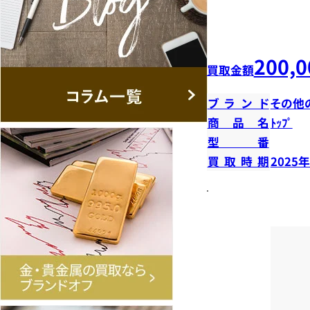
200,0
買取金額
ブランド
その他
商品名
ﾄｯﾌﾟ
型番
買取時期
2025