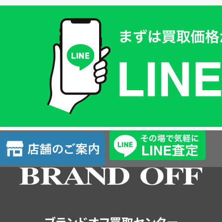
買
取
価
格
は
LINE
簡
単
査
店
定
舗
の
ご
案
内
ブランドオフ買取センター