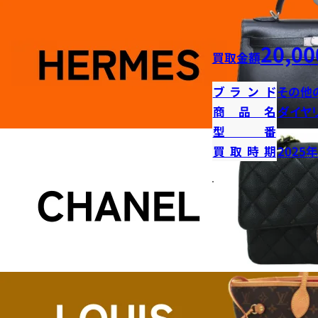
20,00
買取金額
ブランド
その他
商品名
ダイヤ
型番
買取時期
2025