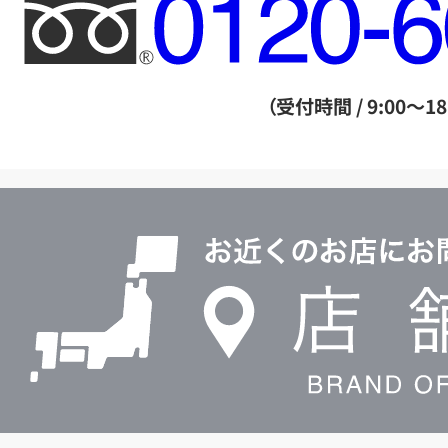
フ
リ
ー
ダ
（受付時間 / 9:00～18
イ
ヤ
ル
店
0120604117
舗
検
索