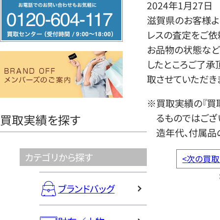
フ
2024年1月27日
リ
滋賀県のお客様より
ー
レスの査定をご依
ダ
お品物の状態など
イ
したところご了承
ヤ
取させていただき
ル
※買取実績の『買
0120604117
るものではござ
買取実績を探す
造年代、付属品
カテゴリから探す
<
次の買取
ブランドバッグ