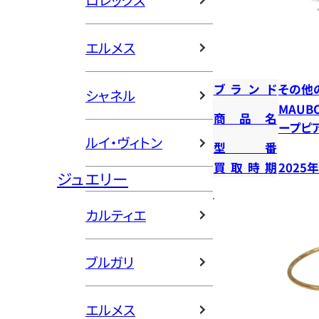
ロレックス
エルメス
ブランド
その他
シャネル
MAUB
商品名
ープピ
ルイ・ヴィトン
型番
買取時期
2025
ジュエリー
カルティエ
ブルガリ
エルメス