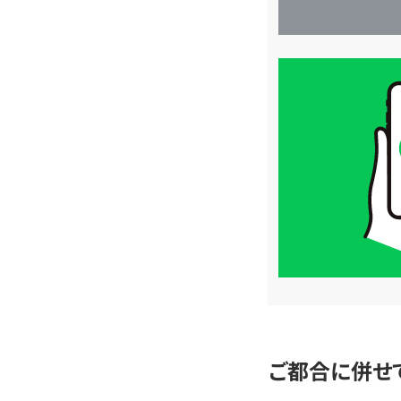
買
取
価
格
は
LINE
簡
単
査
定
ご都合に併せ