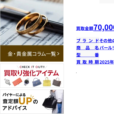
70,00
買取金額
ブランド
その他
商品名
パール
型番
買取時期
2025