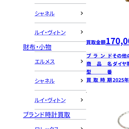
シャネル
ルイ・ヴィトン
170,0
買取金額
財布・小物
ブランド
その他
エルメス
商品名
ダイヤ
型番
買取時期
2025
シャネル
ルイ・ヴィトン
ブランド時計買取