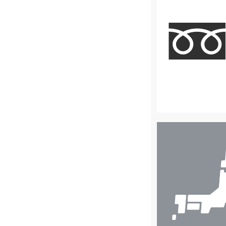
店
舗
検
索