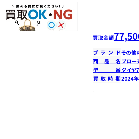
77,50
買取金額
ブランド
その他
商品名
ブロー
型番
ダイヤ7
買取時期
2024