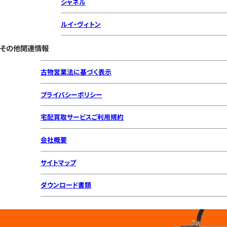
シャネル
ルイ・ヴィトン
その他関連情報
古物営業法に基づく表示
プライバシーポリシー
宅配買取サービスご利用規約
会社概要
サイトマップ
ダウンロード書類