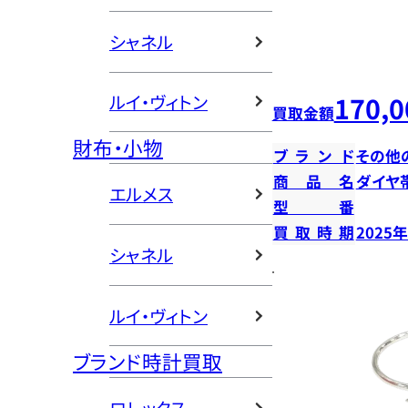
シャネル
170,0
ルイ・ヴィトン
買取金額
財布・小物
ブランド
その他
商品名
ダイヤ
エルメス
型番
買取時期
2025
シャネル
ルイ・ヴィトン
ブランド時計買取