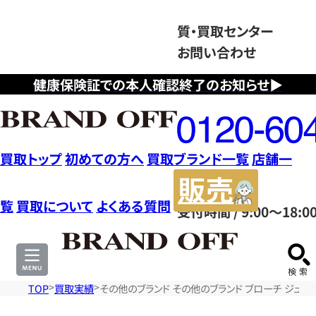
質・買取センター
お問い合わせ
健康保険証での本人確認終了のお知らせ▶
フ
リ
ー
ダ
買取トップ
初めての方へ
買取ブランド一覧
店舗一
イ
販
ヤ
売
覧
買取について
よくある質問
受付時間 / 9:00～18:0
ル
サ
0120604117
イ
ト
TOP
買取実績
その他のブランド その他のブランド ブローチ ジュエリー