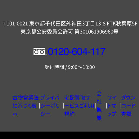
〒101-0021 東京都千代田区外神田3丁目13-8 FTK秋葉原5F
東京都公安委員会許可 第301061906960号
フ
リ
受付時間 / 9:00～18:00
ー
ダ
イ
会
古物営業法
プライバ
宅配買取サ
サイ
ダウン
ヤ
社
に基づく表
シーポリ
ービスご利用
トマ
ロード
ル
概
示
シー
規約
ップ
書類
0120604117
要