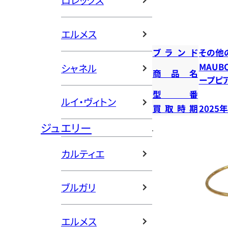
ロレックス
エルメス
ブランド
その他
MAUB
シャネル
商品名
ープピ
型番
ルイ・ヴィトン
買取時期
2025
ジュエリー
カルティエ
ブルガリ
エルメス