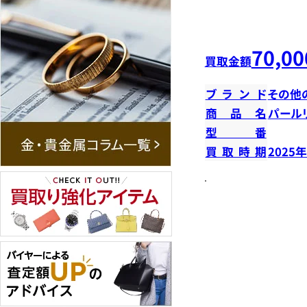
70,00
買取金額
ブランド
その他
商品名
パール
型番
買取時期
2025