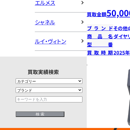
エルメス
50,00
買取金額
シャネル
ブランド
その他
商品名
ダイヤ
ルイ・ヴィトン
型番
買取時期
2025
買取実績検索