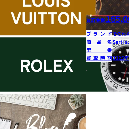
165,0
買取金額
ブランド
その他
商品名
Serti s
型番
買取時期
2025