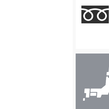
店
舗
検
索