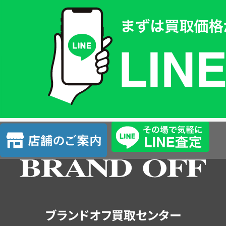
買
取
価
格
は
LINE
簡
単
査
店
定
舗
の
ご
案
内
ブランドオフ買取センター