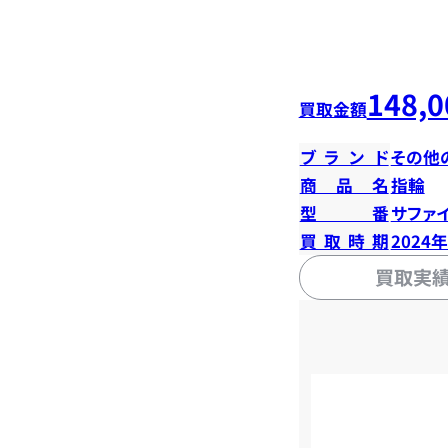
148,0
買取金額
ブランド
その他
商品名
指輪
型番
サファイ
買取時期
2024
買取実