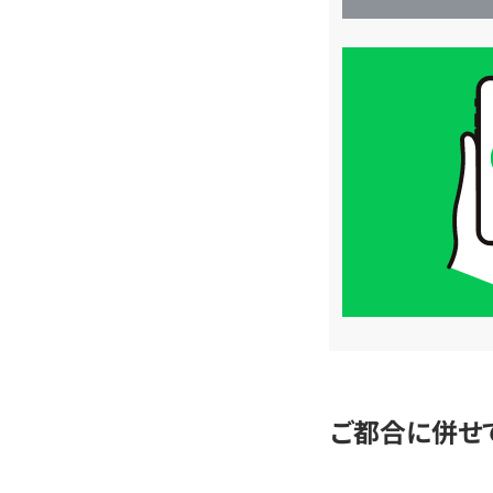
買
取
価
格
は
LINE
簡
単
査
定
ご都合に併せ