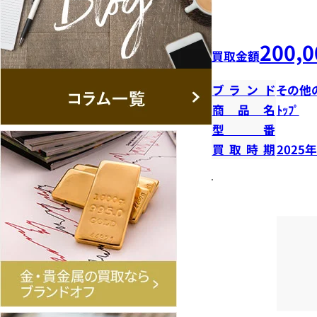
200,0
買取金額
ブランド
その他
商品名
ﾄｯﾌﾟ
型番
買取時期
2025