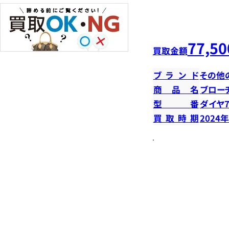
77,50
買取金額
ブランド
その他
商品名
ブロー
型番
ダイヤ7
買取時期
2024