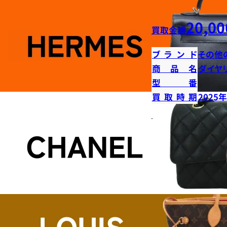
20,00
買取金額
ブランド
その他
商品名
ダイヤ
型番
買取時期
2025