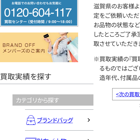
フ
滋賀県のお客様よ
リ
定をご依頼いただ
ー
お品物の状態など
ダ
したところご了承
イ
取させていただき
ヤ
ル
※買取実績の『買
0120604117
るものではござ
買取実績を探す
造年代、付属品
<
次の買取
カテゴリから探す
ブランドバッグ