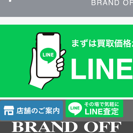
買
取
価
格
は
LINE
簡
単
査
店
定
舗
の
ご