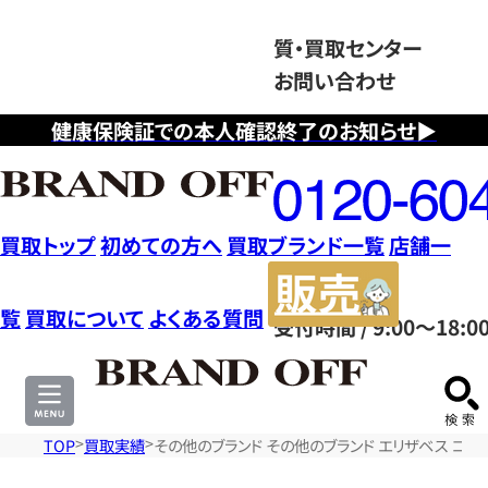
質・買取センター
お問い合わせ
健康保険証での本人確認終了のお知らせ▶
フ
リ
ー
ダ
買取トップ
初めての方へ
買取ブランド一覧
店舗一
イ
販
ヤ
売
覧
買取について
よくある質問
受付時間 / 9:00～18:0
ル
サ
0120604117
イ
ト
TOP
買取実績
その他のブランド その他のブランド エリザベス コイン 