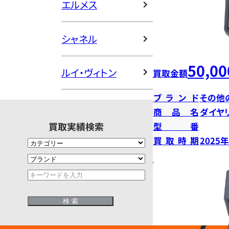
エルメス
シャネル
50,00
ルイ・ヴィトン
買取金額
ブランド
その他
商品名
ダイヤ
買取実績検索
型番
買取時期
2025