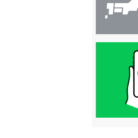
買
取
価
格
は
LINE
簡
単
査
定