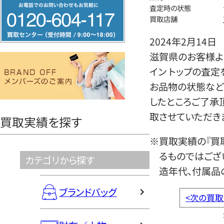
フ
査定時の状態
リ
買取店舗
ー
2024年2月14日
ダ
滋賀県のお客様よ
イ
イン トップの査定
ヤ
お品物の状態など
ル
したところご了承
0120604117
取させていただき
買取実績を探す
※買取実績の『買
るものではござ
カテゴリから探す
造年代、付属品
ブランドバッグ
<
次の買取