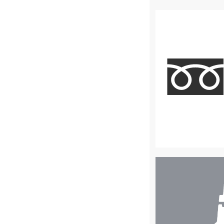
店
舗
検
索