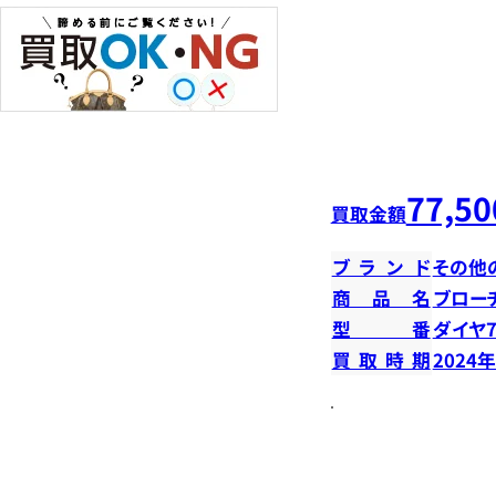
77,50
買取金額
ブランド
その他
商品名
ブロー
型番
ダイヤ7
買取時期
2024