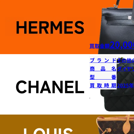
20,00
買取金額
ブランド
その他
商品名
ダイヤ
型番
買取時期
2025