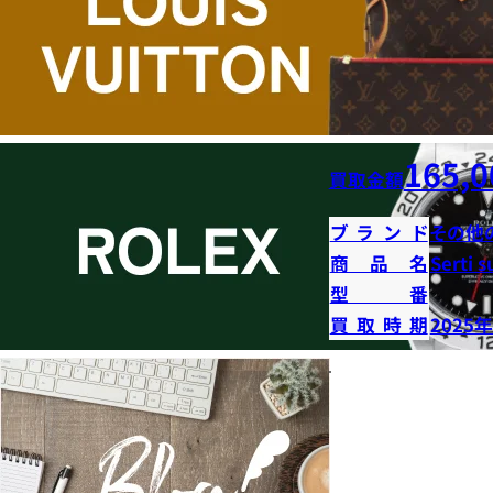
165,0
買取金額
ブランド
その他
商品名
Serti s
型番
買取時期
2025