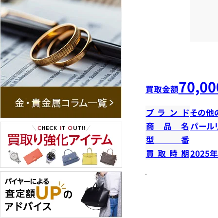
70,00
買取金額
ブランド
その他
商品名
パール
型番
買取時期
2025