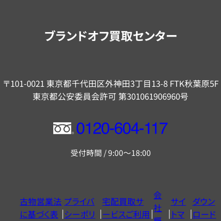
案
内
ブランドオフ買取センター
〒101-0021 東京都千代田区外神田3丁目13-8 FTK秋葉原5F
東京都公安委員会許可 第301061906960号
フ
リ
受付時間 / 9:00～18:00
ー
ダ
イ
会
古物営業法
プライバ
宅配買取サ
サイ
ダウン
ヤ
社
に基づく表
シーポリ
ービスご利用
トマ
ロード
ル
概