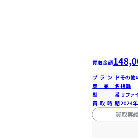
148,0
買取金額
ブランド
その他
商品名
指輪
型番
サファイ
買取時期
2024
買取実