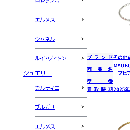
ロレックス
エルメス
シャネル
ブランド
その他
ルイ・ヴィトン
MAUB
商品名
ジュエリー
ープピ
型番
カルティエ
買取時期
2025
ブルガリ
エルメス