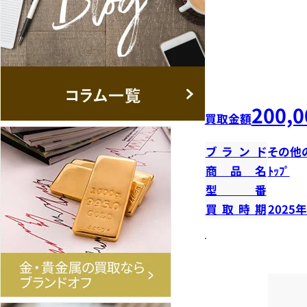
200,0
買取金額
ブランド
その他
商品名
ﾄｯﾌﾟ
型番
買取時期
2025