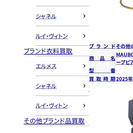
シャネル
ルイ・ヴィトン
ブランド
その他
ブランド衣料買取
MAUB
商品名
ープピ
エルメス
型番
買取時期
2025
シャネル
ルイ・ヴィトン
その他ブランド品買取