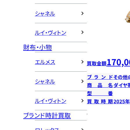
シャネル
ルイ・ヴィトン
財布・小物
170,0
エルメス
買取金額
ブランド
その他
シャネル
商品名
ダイヤ
型番
ルイ・ヴィトン
買取時期
2025
ブランド時計買取