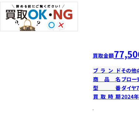
77,50
買取金額
ブランド
その他
商品名
ブロー
型番
ダイヤ7
買取時期
2024