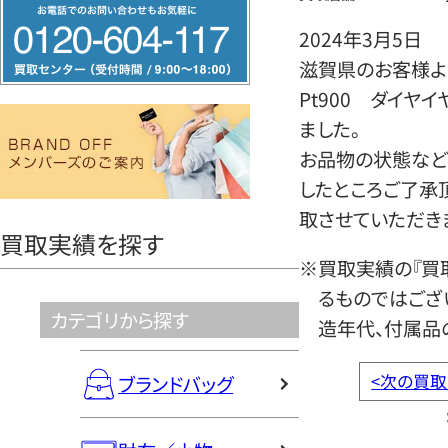
フ
リ
2024年3月5日
ー
滋賀県のお客様より
ダ
Pt900 ダイヤ
イ
ました。
ヤ
お品物の状態など
ル
したところご了承
0120604117
取させていただき
買取実績を探す
※買取実績の『買
るものではござ
カテゴリから探す
造年代、付属品
<
次の買取
ブランドバッグ