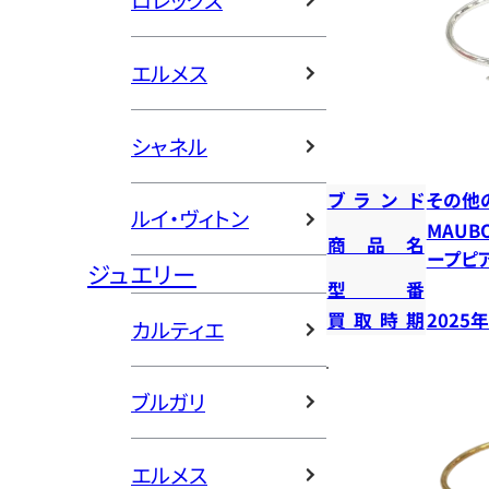
ロレックス
エルメス
シャネル
ブランド
その他
ルイ・ヴィトン
MAUB
商品名
ープピ
ジュエリー
型番
買取時期
2025
カルティエ
ブルガリ
エルメス