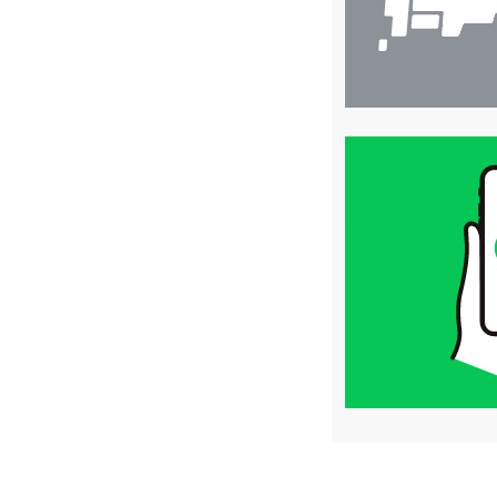
買
取
価
格
は
LINE
簡
単
査
定