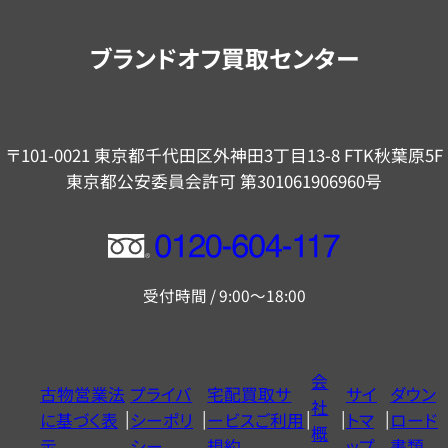
案
内
ブランドオフ買取センター
〒101-0021 東京都千代田区外神田3丁目13-8 FTK秋葉原5F
東京都公安委員会許可 第301061906960号
フ
リ
受付時間 / 9:00～18:00
ー
ダ
イ
会
古物営業法
プライバ
宅配買取サ
サイ
ダウン
ヤ
社
に基づく表
シーポリ
ービスご利用
トマ
ロード
ル
概
示
シー
規約
ップ
書類