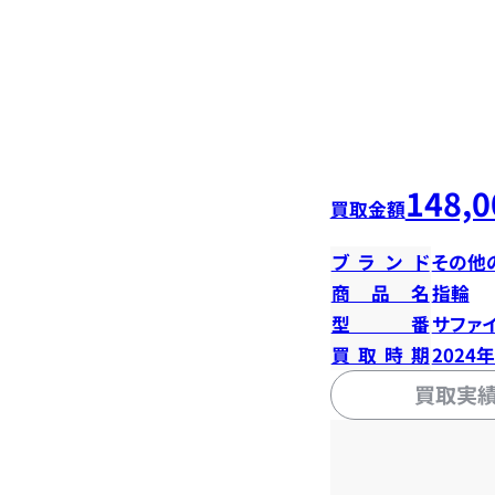
148,0
買取金額
ブランド
その他
商品名
指輪
型番
サファイ
買取時期
2024
買取実