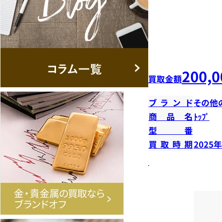
200,0
買取金額
ブランド
その他
商品名
ﾄｯﾌﾟ
型番
買取時期
2025