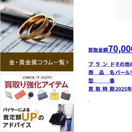
70,00
買取金額
ブランド
その他
商品名
パール
型番
買取時期
2025