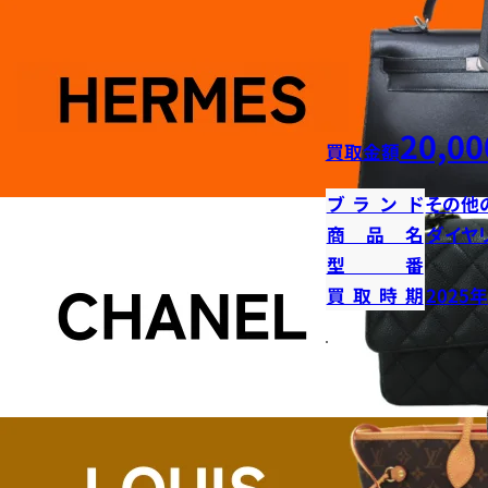
20,00
買取金額
ブランド
その他
商品名
ダイヤ
型番
買取時期
2025