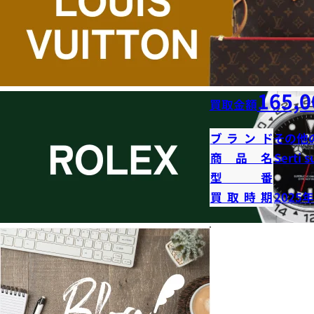
165,0
買取金額
ブランド
その他
商品名
Serti s
型番
買取時期
2025