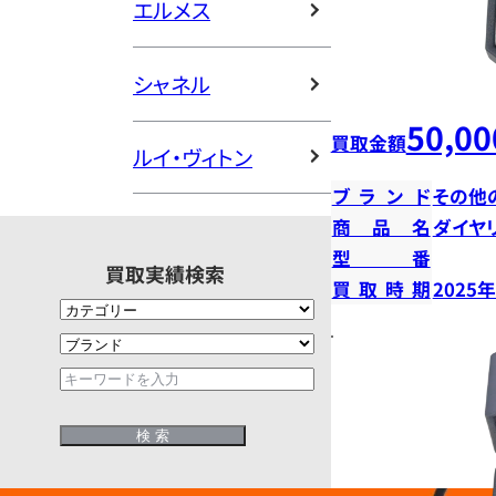
エルメス
シャネル
50,00
買取金額
ルイ・ヴィトン
ブランド
その他
商品名
ダイヤ
型番
買取実績検索
買取時期
2025