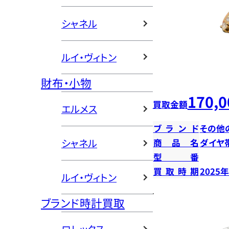
シャネル
ルイ・ヴィトン
財布・小物
170,0
買取金額
エルメス
ブランド
その他
シャネル
商品名
ダイヤ
型番
買取時期
2025
ルイ・ヴィトン
ブランド時計買取