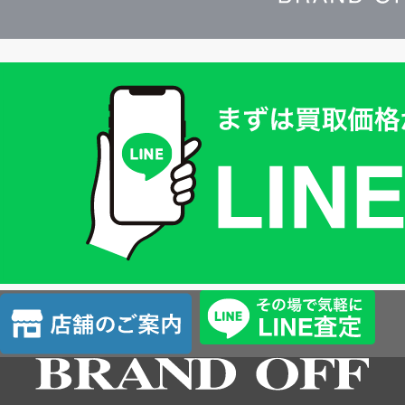
買
取
価
格
は
LINE
簡
単
査
店
定
舗
の
ご