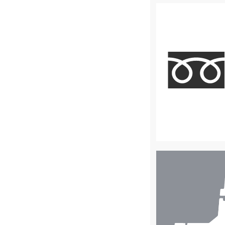
店
舗
検
索