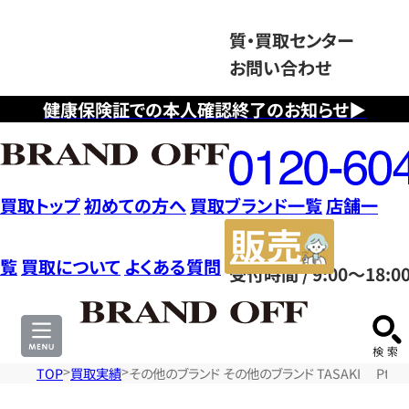
質・買取センター
お問い合わせ
健康保険証での本人確認終了のお知らせ▶
フ
リ
ー
ダ
買取トップ
初めての方へ
買取ブランド一覧
店舗一
イ
販
ヤ
売
覧
買取について
よくある質問
受付時間 / 9:00～18:0
ル
サ
0120604117
イ
ト
TOP
買取実績
その他のブランド その他のブランド TASAKI Pt9