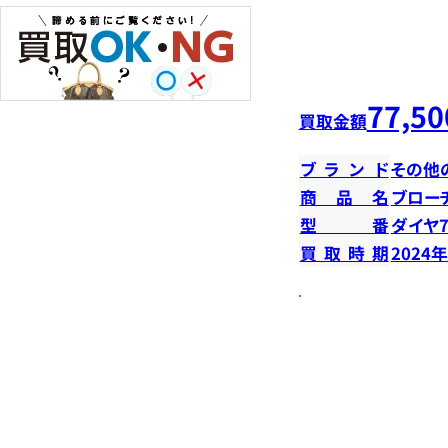
77,50
買取金額
ブランド
その他
商品名
ブロー
型番
ダイヤ7
買取時期
2024