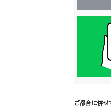
買
取
価
格
は
LINE
簡
単
査
定
ご都合に併せ