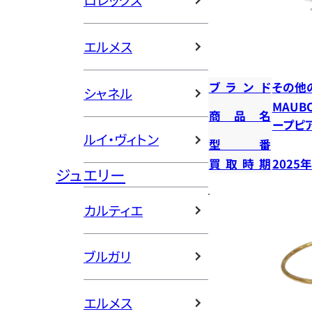
ロレックス
エルメス
ブランド
その他
シャネル
MAUB
商品名
ープピ
ルイ・ヴィトン
型番
買取時期
2025
ジュエリー
カルティエ
ブルガリ
エルメス