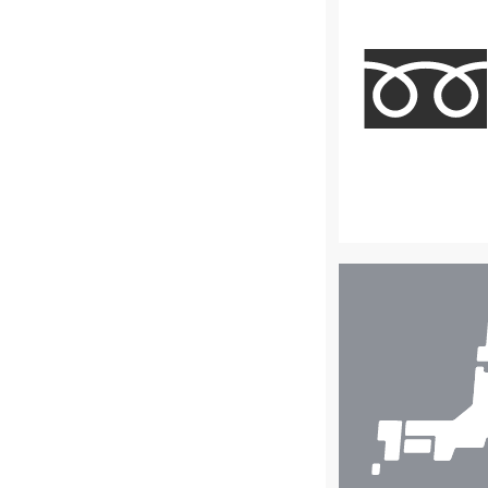
店
舗
検
索