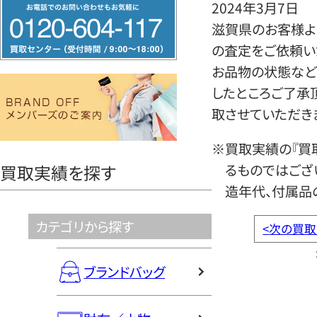
フ
2024年3月7日
リ
滋賀県のお客様より
ー
の査定をご依頼い
ダ
お品物の状態など
イ
したところご了承
ヤ
取させていただき
ル
※買取実績の『買
0120604117
るものではござ
買取実績を探す
造年代、付属品
カテゴリから探す
<
次の買取
ブランドバッグ