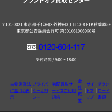
〒101-0021 東京都千代田区外神田3丁目13-8 FTK秋葉原5F
東京都公安委員会許可 第301061906960号
フ
リ
受付時間 / 9:00～18:00
ー
ダ
イ
会
古物営業法
プライバ
宅配買取サ
サイ
ダウン
ヤ
社
に基づく表
シーポリ
ービスご利用
トマ
ロード
ル
概
示
シー
規約
ップ
書類
0120604117
要