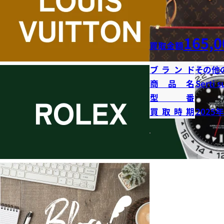
165,0
買取金額
ブランド
その他
商品名
Serti s
型番
買取時期
2025