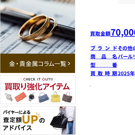
70,00
買取金額
ブランド
その他
商品名
パール
型番
買取時期
2025