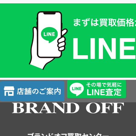
買
取
価
格
は
LINE
簡
単
査
店
定
舗
の
ご
案
内
ブランドオフ買取センター