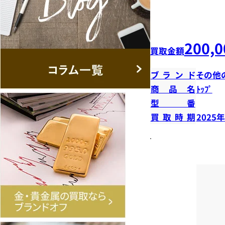
200,0
買取金額
ブランド
その他
商品名
ﾄｯﾌﾟ
型番
買取時期
2025