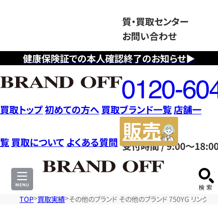
質・買取センター
お問い合わせ
健康保険証での本人確認終了のお知らせ▶
フ
リ
ー
ダ
買取トップ
初めての方へ
買取ブランド一覧
店舗一
イ
販
ヤ
売
覧
買取について
よくある質問
受付時間 / 9:00～18:0
ル
サ
0120604117
イ
ト
TOP
買取実績
その他のブランド その他のブランド 750YG リング 