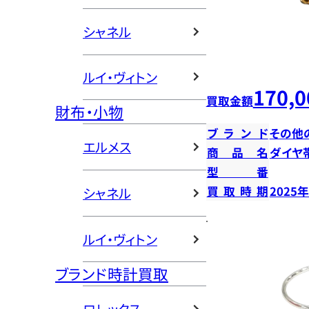
シャネル
ルイ・ヴィトン
170,0
買取金額
財布・小物
ブランド
その他
エルメス
商品名
ダイヤ
型番
買取時期
2025
シャネル
ルイ・ヴィトン
ブランド時計買取