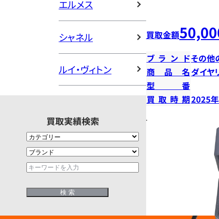
エルメス
50,00
買取金額
シャネル
ブランド
その他
ルイ・ヴィトン
商品名
ダイヤ
型番
買取時期
2025
買取実績検索