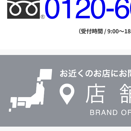
フ
リ
ー
ダ
（受付時間 / 9:00～18
イ
ヤ
ル
店
0120604117
舗
検
索