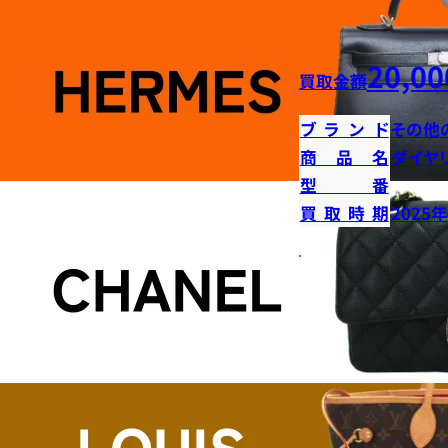
20,00
買取金額
ブランド
その他
商品名
ダイヤ
型番
買取時期
2025