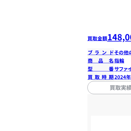
148,0
買取金額
ブランド
その他
商品名
指輪
型番
サファイ
買取時期
2024
買取実