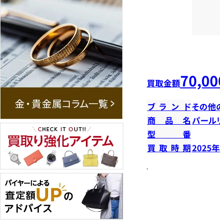
70,00
買取金額
ブランド
その他
商品名
パール
型番
買取時期
2025