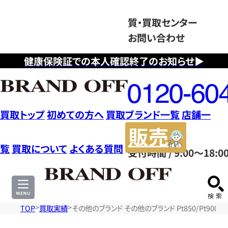
質・買取センター
お問い合わせ
健康保険証での本人確認終了のお知らせ▶
フ
リ
ー
ダ
買取トップ
初めての方へ
買取ブランド一覧
店舗一
イ
販
ヤ
売
覧
買取について
よくある質問
受付時間 / 9:00～18:0
ル
サ
0120604117
イ
ト
TOP
買取実績
その他のブランド その他のブランド Pt850/Pt900