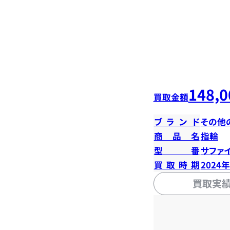
148,0
買取金額
ブランド
その他
商品名
指輪
型番
サファイ
買取時期
2024
買取実