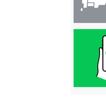
買
取
価
格
は
LINE
簡
単
査
定