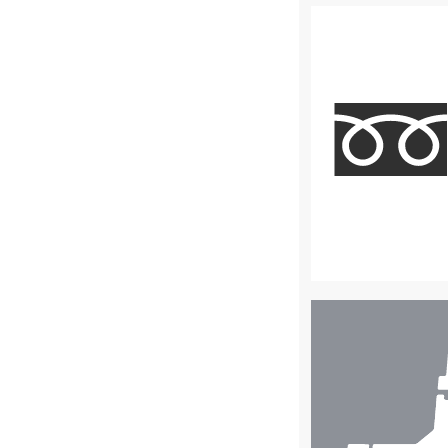
店
舗
検
索