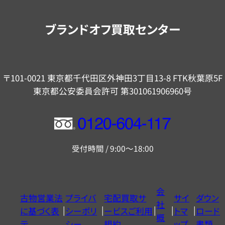
案
内
ブランドオフ買取センター
〒101-0021 東京都千代田区外神田3丁目13-8 FTK秋葉原5F
東京都公安委員会許可 第301061906960号
フ
リ
受付時間 / 9:00～18:00
ー
ダ
イ
会
古物営業法
プライバ
宅配買取サ
サイ
ダウン
ヤ
社
に基づく表
シーポリ
ービスご利用
トマ
ロード
ル
概
示
シー
規約
ップ
書類