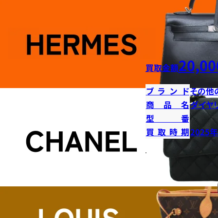
20,00
買取金額
ブランド
その他
商品名
ダイヤ
型番
買取時期
2025