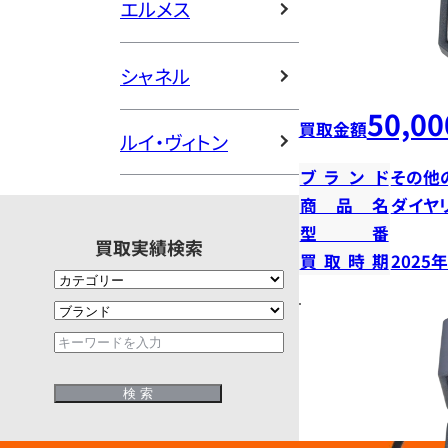
エルメス
シャネル
50,00
買取金額
ルイ・ヴィトン
ブランド
その他
商品名
ダイヤ
型番
買取実績検索
買取時期
2025