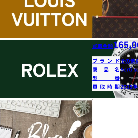
165,0
買取金額
ブランド
その他
商品名
Serti s
型番
買取時期
2025