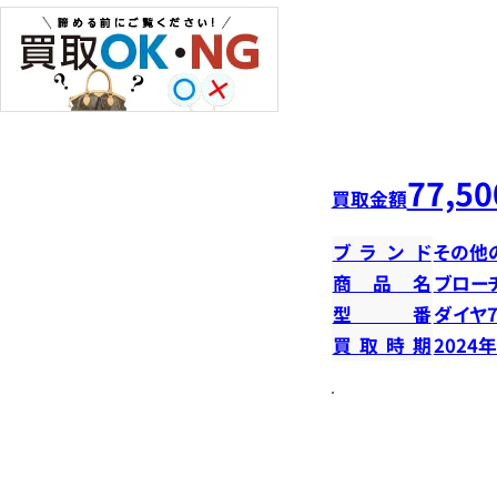
77,50
買取金額
ブランド
その他
商品名
ブロー
型番
ダイヤ7
買取時期
2024