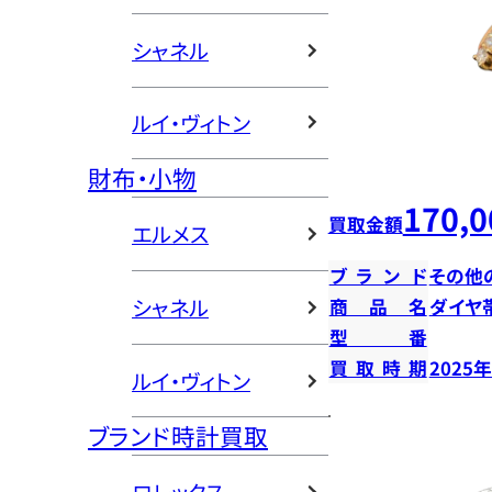
シャネル
ルイ・ヴィトン
財布・小物
170,0
買取金額
エルメス
ブランド
その他
シャネル
商品名
ダイヤ
型番
買取時期
2025
ルイ・ヴィトン
ブランド時計買取