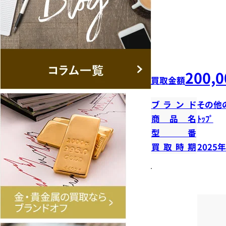
200,0
買取金額
ブランド
その他
商品名
ﾄｯﾌﾟ
型番
買取時期
2025