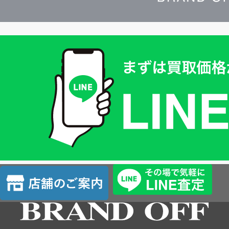
買
取
価
格
は
LINE
簡
単
査
店
定
舗
の
ご