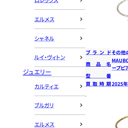
ロレックス
エルメス
シャネル
ブランド
その他
ルイ・ヴィトン
MAUB
商品名
ープピ
ジュエリー
型番
買取時期
2025
カルティエ
ブルガリ
エルメス