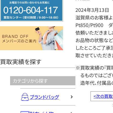
フ
リ
2024年3月13日
ー
滋賀県のお客様よ
ダ
Pt850/Pt90
イ
依頼いただきまし
ヤ
お品物の状態など
ル
したところご了承
0120604117
取させていただき
買取実績を探す
※買取実績の『買
るものではござ
カテゴリから探す
造年代、付属品
<
次の買取
ブランドバッグ