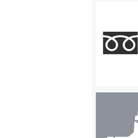
店
舗
検
索