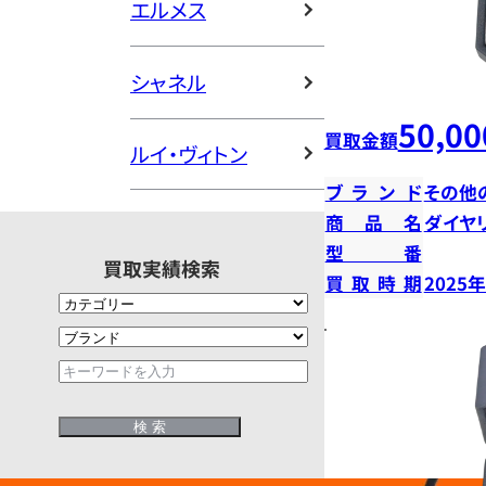
エルメス
シャネル
50,00
買取金額
ルイ・ヴィトン
ブランド
その他
商品名
ダイヤ
型番
買取実績検索
買取時期
2025