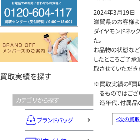
フ
リ
2024年3月19日
ー
滋賀県のお客様よりそ
ダ
ダイヤモンドネッ
イ
た。
ヤ
お品物の状態など
ル
したところご了承
0120604117
取させていただき
買取実績を探す
※買取実績の『買
るものではござ
カテゴリから探す
造年代、付属品
<
次の買取
ブランドバッグ