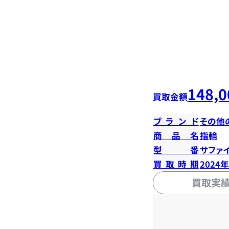
148,0
買取金額
ブランド
その他
商品名
指輪
型番
サファイ
買取時期
2024
買取実