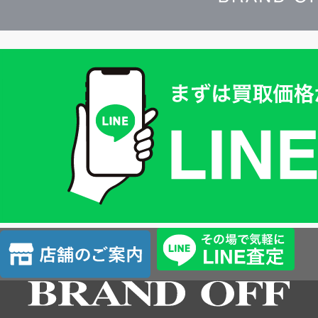
買
取
価
格
は
LINE
簡
単
査
店
定
舗
の
ご