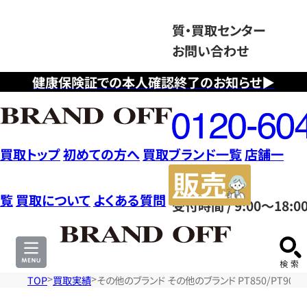
質・買取センター
お問い合わせ
健康保険証での本人確認終了のお知らせ▶
フ
リ
ー
ダ
買取トップ
初めての方へ
買取ブランド一覧
店舗一
イ
販
ヤ
売
覧
買取について
よくある質問
受付時間 / 9:00～18:0
ル
サ
0120604117
イ
ト
TOP
買取実績
その他のブランド その他のブランド PT850/PT900