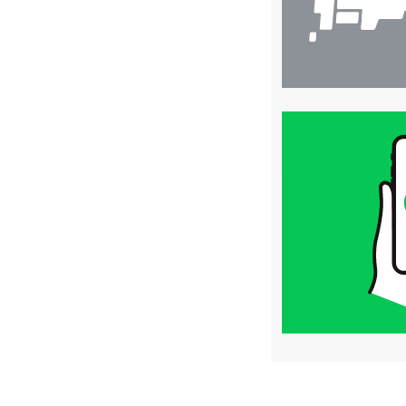
買
取
価
格
は
LINE
簡
単
査
定