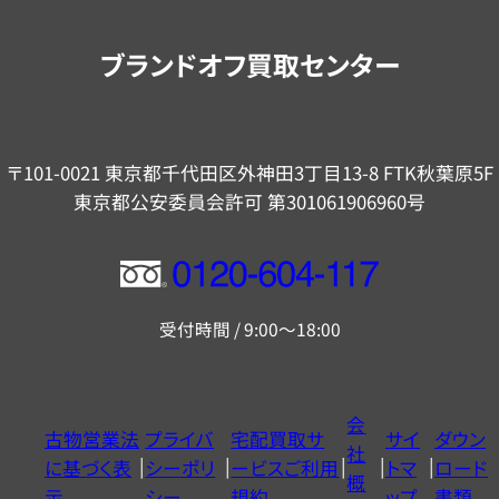
案
内
ブランドオフ買取センター
〒101-0021 東京都千代田区外神田3丁目13-8 FTK秋葉原5F
東京都公安委員会許可 第301061906960号
フ
リ
受付時間 / 9:00～18:00
ー
ダ
イ
会
古物営業法
プライバ
宅配買取サ
サイ
ダウン
ヤ
社
に基づく表
シーポリ
ービスご利用
トマ
ロード
ル
概
示
シー
規約
ップ
書類