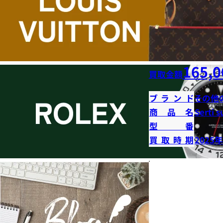
165,0
買取金額
ブランド
その他
商品名
Serti s
型番
買取時期
2025