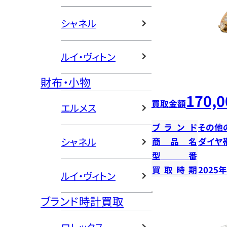
シャネル
ルイ・ヴィトン
財布・小物
170,0
買取金額
エルメス
ブランド
その他
シャネル
商品名
ダイヤ
型番
買取時期
2025
ルイ・ヴィトン
ブランド時計買取