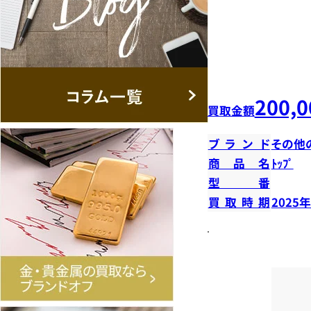
200,0
買取金額
ブランド
その他
商品名
ﾄｯﾌﾟ
型番
買取時期
2025