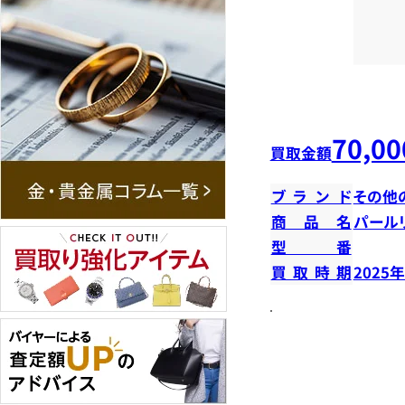
70,00
買取金額
ブランド
その他
商品名
パール
型番
買取時期
2025