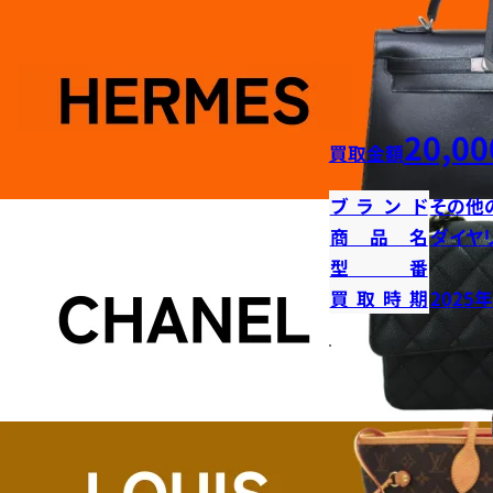
20,00
買取金額
ブランド
その他
商品名
ダイヤ
型番
買取時期
2025