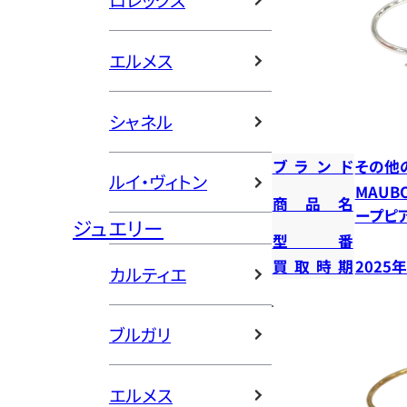
ロレックス
エルメス
シャネル
ブランド
その他
ルイ・ヴィトン
MAUB
商品名
ープピ
ジュエリー
型番
買取時期
2025
カルティエ
ブルガリ
エルメス