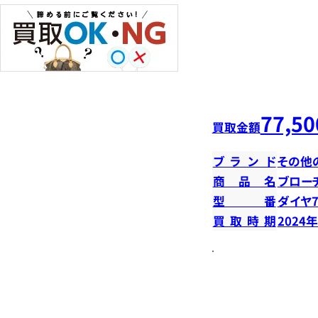
77,50
買取金額
ブランド
その他
商品名
ブロー
型番
ダイヤ7
買取時期
2024