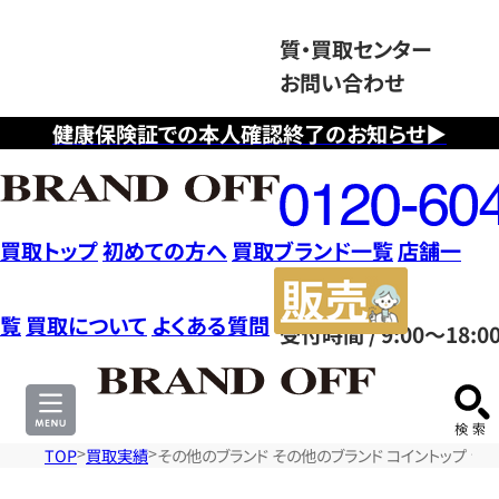
質・買取センター
お問い合わせ
健康保険証での本人確認終了のお知らせ▶
フ
リ
ー
ダ
買取トップ
初めての方へ
買取ブランド一覧
店舗一
イ
販
ヤ
売
覧
買取について
よくある質問
受付時間 / 9:00～18:0
ル
サ
0120604117
イ
ト
TOP
買取実績
その他のブランド その他のブランド コイントップ ジュエ