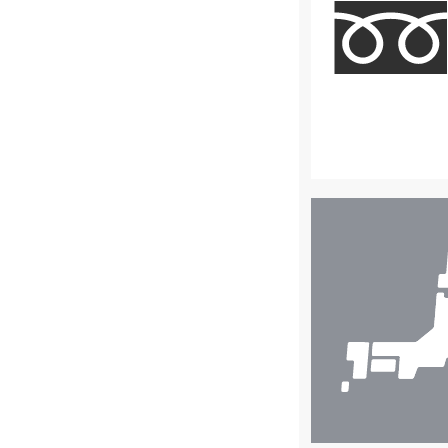
店
舗
検
索