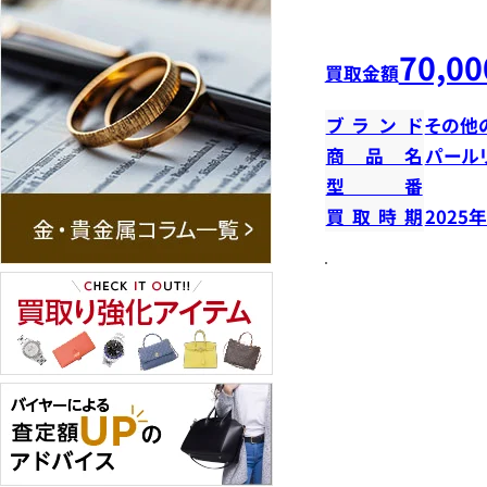
70,00
買取金額
ブランド
その他
商品名
パール
型番
買取時期
2025