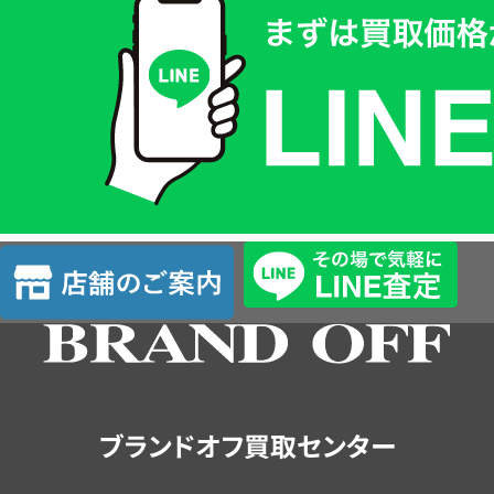
取
価
格
は
LINE
簡
単
査
店
定
舗
の
ご
案
内
ブランドオフ買取センター