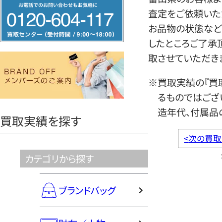
フ
査定をご依頼いた
リ
お品物の状態など
ー
したところご了承
ダ
取させていただき
イ
ヤ
※買取実績の『買
ル
るものではござ
0120604117
造年代、付属品
買取実績を探す
<
次の買取
カテゴリから探す
ブランドバッグ