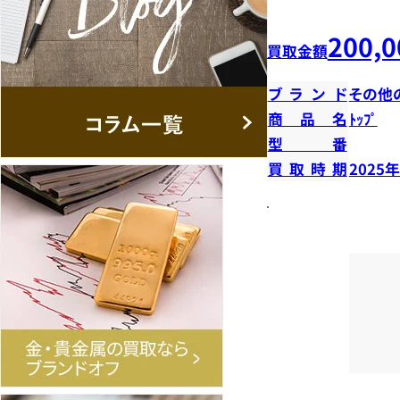
200,0
買取金額
ブランド
その他
商品名
ﾄｯﾌﾟ
型番
買取時期
2025