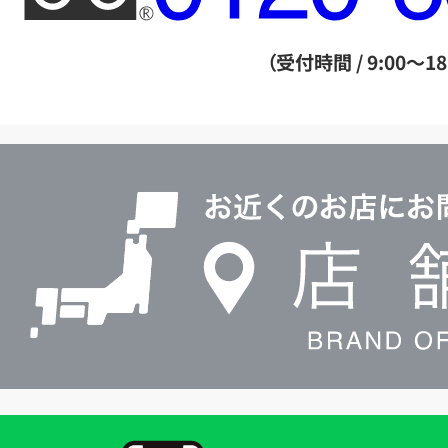
ー
ダ
（受付時間 / 9:00～18
イ
ヤ
ル
店
0120604117
舗
検
索
買