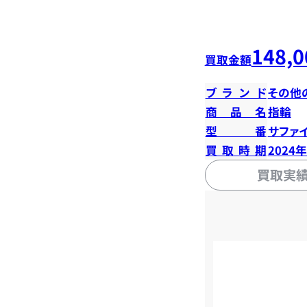
148,0
買取金額
ブランド
その他
商品名
指輪
型番
サファイ
買取時期
2024
買取実