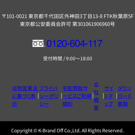
〒101-0021 東京都千代田区外神田3丁目13-8 FTK秋葉原5F
東京都公安委員会許可 第301061906960号
フ
リ
受付時間 / 9:00～18:00
ー
ダ
イ
会
古物営業法
プライバ
宅配買取サ
サイ
ダウン
ヤ
社
に基づく表
シーポリ
ービスご利用
トマ
ロード
ル
概
示
シー
規約
ップ
書類
0120604117
要
Copyright © K-Brand Off Co.,Ltd. All Rights Reserved.