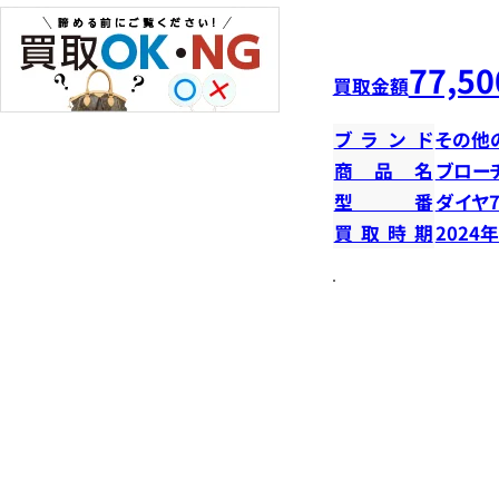
77,50
買取金額
ブランド
その他
商品名
ブロー
型番
ダイヤ7
買取時期
2024