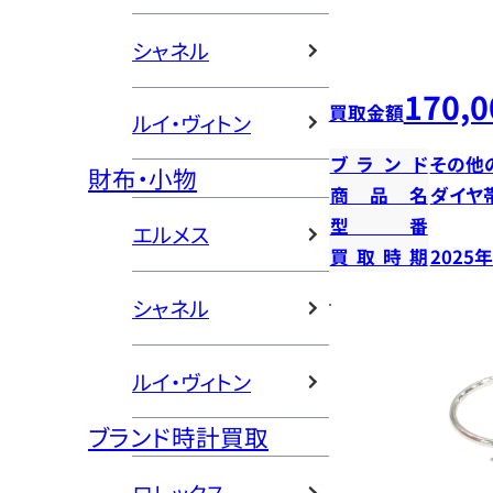
シャネル
170,0
買取金額
ルイ・ヴィトン
ブランド
その他
財布・小物
商品名
ダイヤ
型番
エルメス
買取時期
2025
シャネル
ルイ・ヴィトン
ブランド時計買取