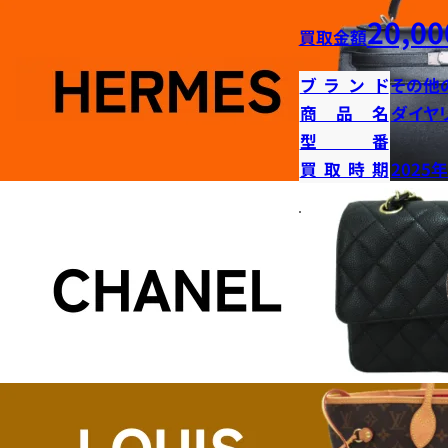
20,00
買取金額
ブランド
その他
商品名
ダイヤ
型番
買取時期
2025