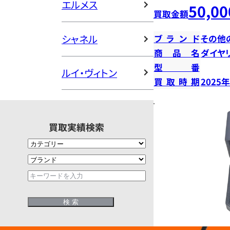
エルメス
50,00
買取金額
シャネル
ブランド
その他
商品名
ダイヤ
型番
ルイ・ヴィトン
買取時期
2025
買取実績検索