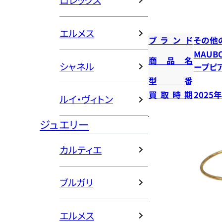
ロレックス
エルメス
ブランド
その他
MAUB
商品名
シャネル
ープピ
型番
買取時期
2025
ルイ・ヴィトン
ジュエリー
カルティエ
ブルガリ
エルメス