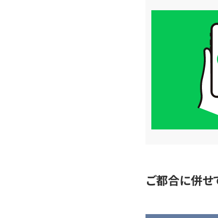
買
取
価
格
は
LINE
簡
単
査
定
ご都合に併せ