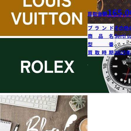
165,0
買取金額
ブランド
その他
商品名
Serti s
型番
買取時期
2025