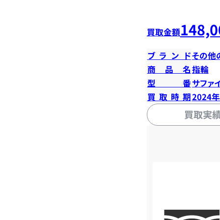
148,0
買取金額
ブランド
その他
商品名
指輪
型番
サファイ
買取時期
2024
買取実