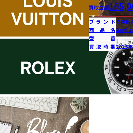
165,0
買取金額
ブランド
その他
商品名
Serti s
型番
買取時期
2025