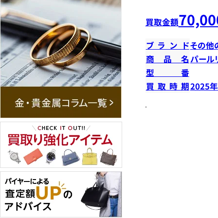
70,00
買取金額
ブランド
その他
商品名
パール
型番
買取時期
2025