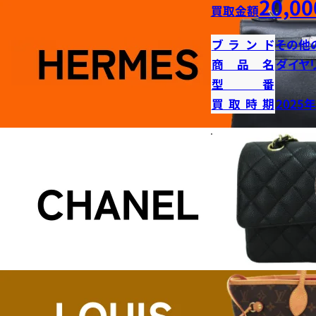
20,00
買取金額
ブランド
その他
商品名
ダイヤ
型番
買取時期
2025