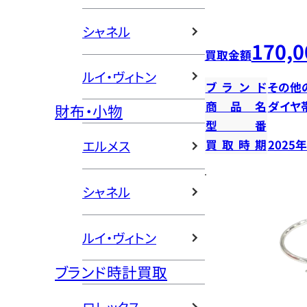
シャネル
170,0
買取金額
ルイ・ヴィトン
ブランド
その他
商品名
ダイヤ
財布・小物
型番
エルメス
買取時期
2025
シャネル
ルイ・ヴィトン
ブランド時計買取