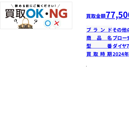
77,50
買取金額
ブランド
その他
商品名
ブロー
型番
ダイヤ7
買取時期
2024