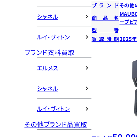
ブランド
その他
MAUB
シャネル
商品名
ープピ
型番
ルイ・ヴィトン
買取時期
2025
ブランド衣料買取
エルメス
シャネル
ルイ・ヴィトン
その他ブランド品買取
50,00