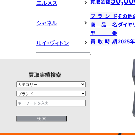
買取金額
エルメス
ブランド
その他
シャネル
商品名
ダイヤ
型番
買取時期
2025
ルイ・ヴィトン
買取実績検索