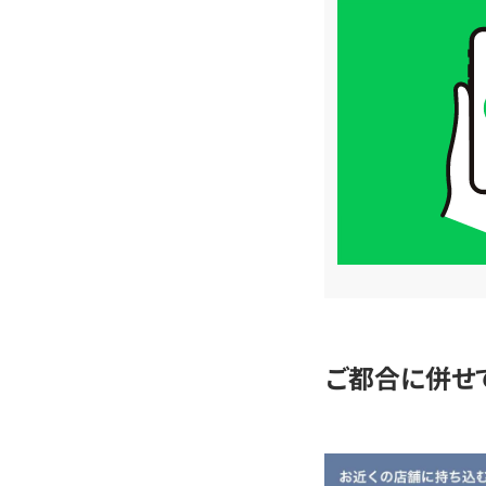
買
取
価
格
は
LINE
簡
単
査
定
ご都合に併せ