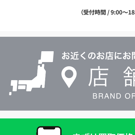
ー
ダ
（受付時間 / 9:00～18
イ
ヤ
ル
店
0120604117
舗
検
索
買
取