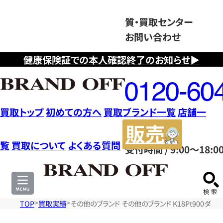
質・買取センター
お問い合わせ
健康保険証での本人確認終了のお知らせ▶
フ
リ
ー
ダ
買取トップ
初めての方へ
買取ブランド一覧
店舗一
イ
販
ヤ
売
覧
買取について
よくある質問
受付時間 / 9:00～18:0
ル
サ
0120604117
イ
ト
TOP
買取実績
その他のブランド その他のブランド K18Pt900ダ