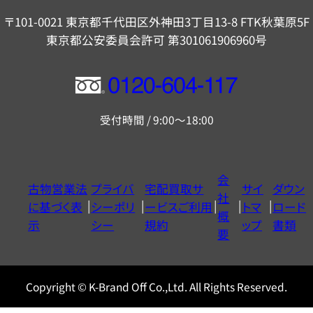
〒101-0021 東京都千代田区外神田3丁目13-8 FTK秋葉原5F
東京都公安委員会許可 第301061906960号
フ
リ
受付時間 / 9:00～18:00
ー
ダ
イ
会
古物営業法
プライバ
宅配買取サ
サイ
ダウン
ヤ
社
に基づく表
シーポリ
ービスご利用
トマ
ロード
ル
概
示
シー
規約
ップ
書類
0120604117
要
Copyright © K-Brand Off Co.,Ltd. All Rights Reserved.