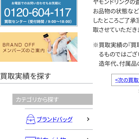
ヤモンドリングの
フ
お品物の状態など
リ
したところご了承
ー
取させていただき
ダ
イ
※買取実績の『買
ヤ
るものではござ
ル
造年代、付属品
0120604117
買取実績を探す
<
次の買取
カテゴリから探す
ブランドバッグ