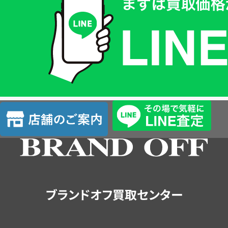
価
格
は
LINE
簡
単
査
店
定
舗
の
ご
案
内
ブランドオフ買取センター