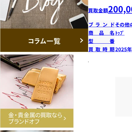
200,0
買取金額
ブランド
その他
商品名
ﾄｯﾌﾟ
型番
買取時期
2025