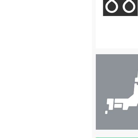
店
舗
検
索