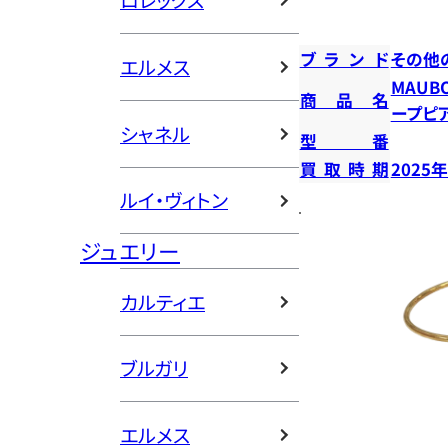
ロレックス
ブランド
その他
エルメス
MAUB
商品名
ープピ
シャネル
型番
買取時期
2025
ルイ・ヴィトン
ジュエリー
カルティエ
ブルガリ
エルメス