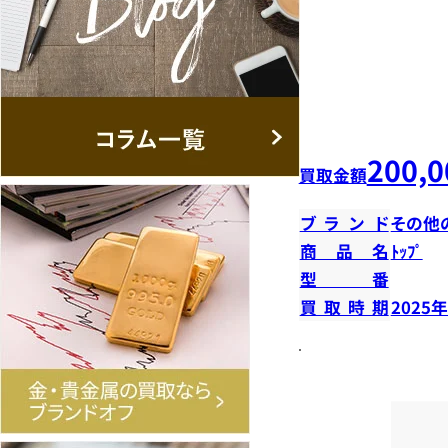
200,0
買取金額
ブランド
その他
商品名
ﾄｯﾌﾟ
型番
買取時期
2025