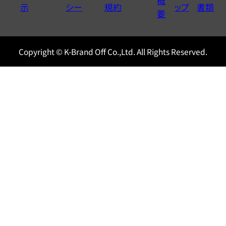
概
示
シー
規約
ップ
書類
0120604117
要
Copyright © K-Brand Off Co.,Ltd. All Rights Reserved.