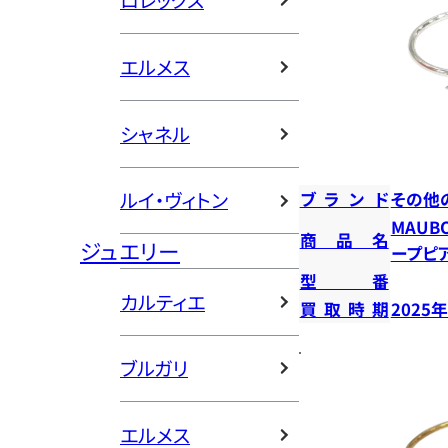
ロレックス
エルメス
シャネル
ルイ・ヴィトン
ブランド
その他
MAUB
商品名
ジュエリー
ープピ
型番
カルティエ
買取時期
2025
ブルガリ
エルメス