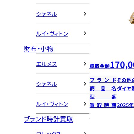
シャネル
ルイ・ヴィトン
財布・小物
170,0
エルメス
買取金額
ブランド
その他
シャネル
商品名
ダイヤ
型番
ルイ・ヴィトン
買取時期
2025
ブランド時計買取