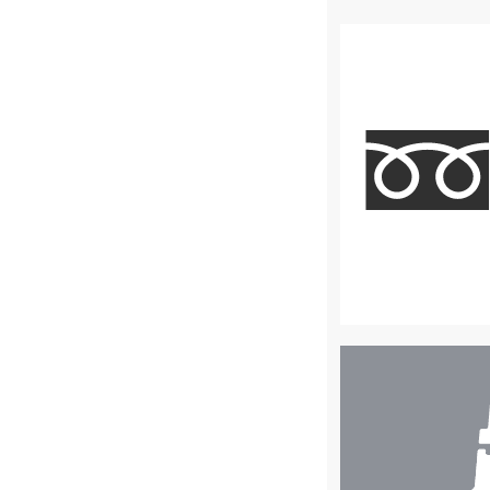
店
舗
検
索