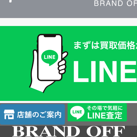
買
取
価
格
は
LINE
簡
単
査
店
定
舗
の
ご