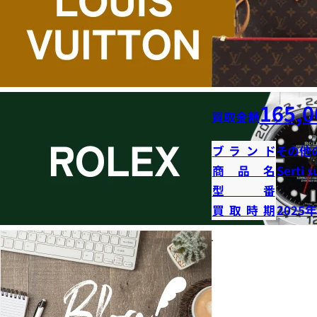
165,0
買取金額
ブランド
その他
商品名
Serti s
型番
買取時期
2025