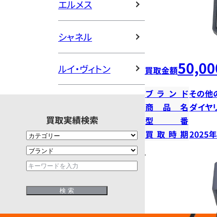
エルメス
シャネル
50,00
ルイ・ヴィトン
買取金額
ブランド
その他
商品名
ダイヤ
買取実績検索
型番
買取時期
2025