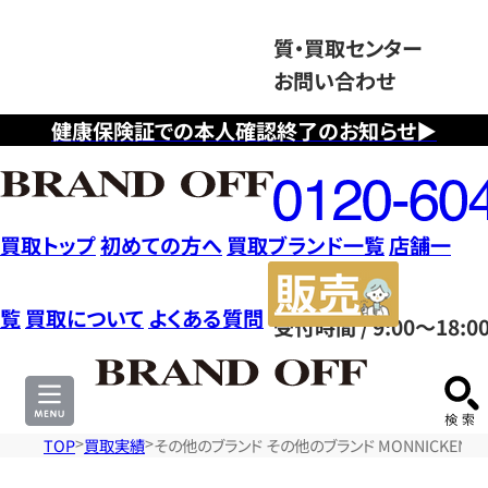
質・買取センター
お問い合わせ
健康保険証での本人確認終了のお知らせ▶
フ
リ
ー
ダ
買取トップ
初めての方へ
買取ブランド一覧
店舗一
イ
販
ヤ
売
覧
買取について
よくある質問
受付時間 / 9:00～18:0
ル
サ
0120604117
イ
ト
TOP
買取実績
その他のブランド その他のブランド MONNICKEND