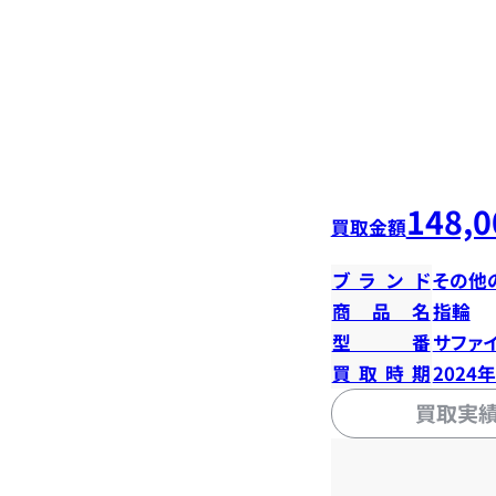
148,0
買取金額
ブランド
その他
商品名
指輪
型番
サファイ
買取時期
2024
買取実