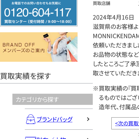
フ
買取店舗
リ
2024年4月16日
ー
滋賀県のお客様よ
ダ
MONNICKEND
イ
依頼いただきまし
ヤ
お品物の状態など
ル
したところご了承
0120604117
取させていただき
買取実績を探す
※買取実績の『買
るものではござ
カテゴリから探す
造年代、付属品
ブランドバッグ
<
次の買取