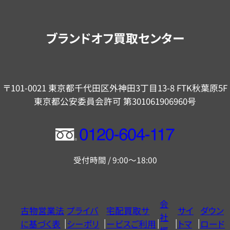
案
内
ブランドオフ買取センター
〒101-0021 東京都千代田区外神田3丁目13-8 FTK秋葉原5F
東京都公安委員会許可 第301061906960号
フ
リ
受付時間 / 9:00～18:00
ー
ダ
イ
会
古物営業法
プライバ
宅配買取サ
サイ
ダウン
ヤ
社
に基づく表
シーポリ
ービスご利用
トマ
ロード
ル