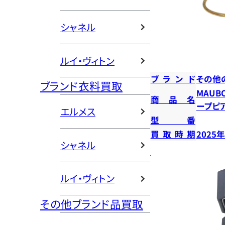
シャネル
ルイ・ヴィトン
ブランド
その他
ブランド衣料買取
MAUB
商品名
ープピ
エルメス
型番
買取時期
2025
シャネル
ルイ・ヴィトン
その他ブランド品買取