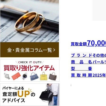
70,00
買取金額
ブランド
その他
商品名
パール
型番
買取時期
2025