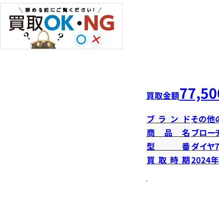
77,50
買取金額
ブランド
その他
商品名
ブロー
型番
ダイヤ7
買取時期
2024