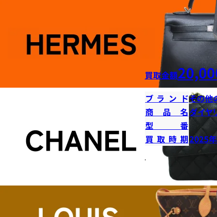
20,00
買取金額
ブランド
その他
商品名
ダイヤ
型番
買取時期
2025