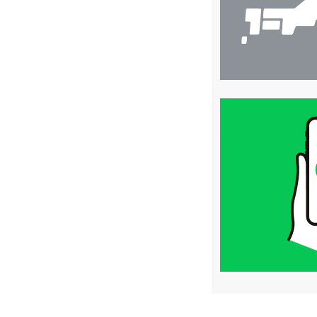
買
取
価
格
は
LINE
簡
単
査
定