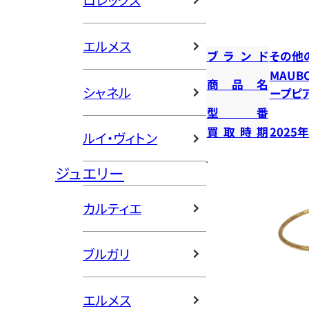
ロレックス
エルメス
ブランド
その他
MAUB
商品名
シャネル
ープピ
型番
買取時期
2025
ルイ・ヴィトン
ジュエリー
カルティエ
ブルガリ
エルメス