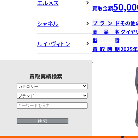
エルメス
50,00
買取金額
シャネル
ブランド
その他
商品名
ダイヤ
型番
ルイ・ヴィトン
買取時期
2025
買取実績検索