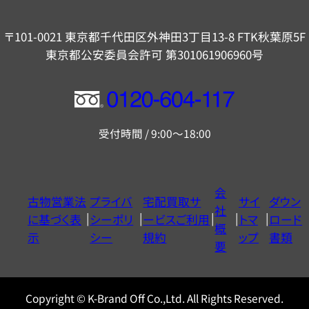
〒101-0021 東京都千代田区外神田3丁目13-8 FTK秋葉原5F
東京都公安委員会許可 第301061906960号
フ
リ
受付時間 / 9:00～18:00
ー
ダ
イ
会
古物営業法
プライバ
宅配買取サ
サイ
ダウン
ヤ
社
に基づく表
シーポリ
ービスご利用
トマ
ロード
ル
概
示
シー
規約
ップ
書類
0120604117
要
Copyright © K-Brand Off Co.,Ltd. All Rights Reserved.