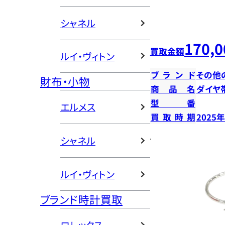
シャネル
170,0
買取金額
ルイ・ヴィトン
ブランド
その他
財布・小物
商品名
ダイヤ
型番
エルメス
買取時期
2025
シャネル
ルイ・ヴィトン
ブランド時計買取