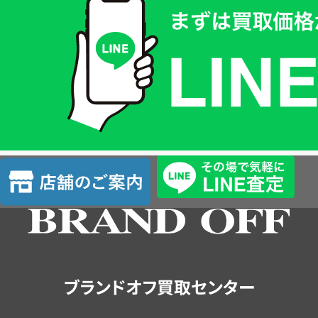
取
価
格
は
LINE
簡
単
査
店
定
舗
の
ご
案
内
ブランドオフ買取センター