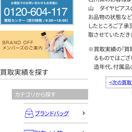
フ
山 ダイヤピアス
リ
お品物の状態など
ー
したところご了承
ダ
取させていただき
イ
ヤ
※買取実績の『買
ル
るものではござ
0120604117
造年代、付属品
買取実績を探す
<
次の買取
カテゴリから探す
ブランドバッグ