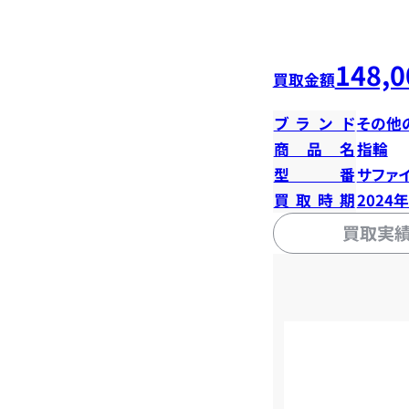
148,0
買取金額
ブランド
その他
商品名
指輪
型番
サファイ
買取時期
2024
買取実