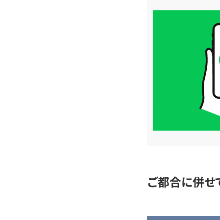
買
取
価
格
は
LINE
簡
単
査
定
ご都合に併せ