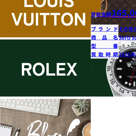
165,0
買取金額
ブランド
その他
商品名
Serti s
型番
買取時期
2025