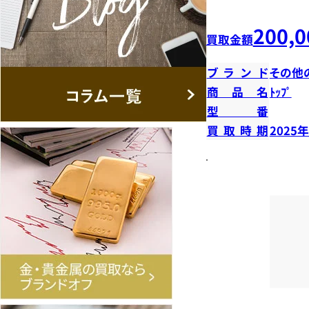
200,0
買取金額
ブランド
その他
商品名
ﾄｯﾌﾟ
型番
買取時期
2025