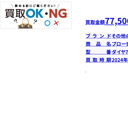
77,50
買取金額
ブランド
その他
商品名
ブロー
型番
ダイヤ7
買取時期
2024