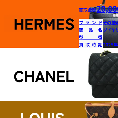
20,00
買取金額
ブランド
その他
商品名
ダイヤ
型番
買取時期
2025