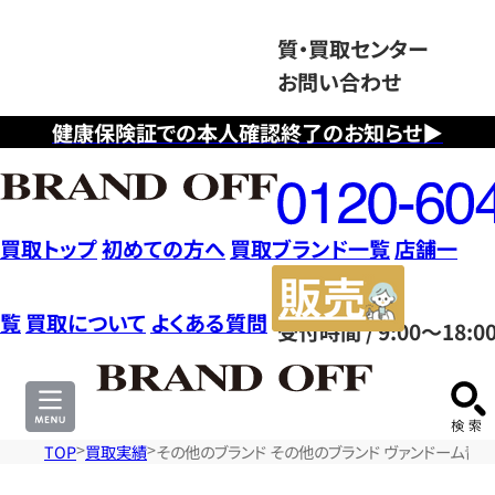
質・買取センター
お問い合わせ
健康保険証での本人確認終了のお知らせ▶
フ
リ
ー
ダ
買取トップ
初めての方へ
買取ブランド一覧
店舗一
イ
販
ヤ
売
覧
買取について
よくある質問
受付時間 / 9:00～18:0
ル
サ
0120604117
イ
ト
TOP
買取実績
その他のブランド その他のブランド ヴァンドーム青山