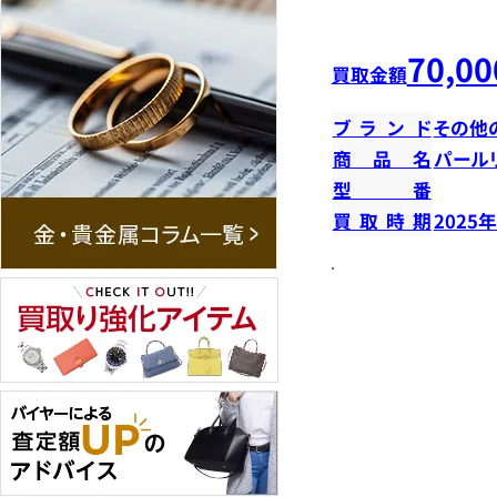
70,00
買取金額
ブランド
その他
商品名
パール
型番
買取時期
2025