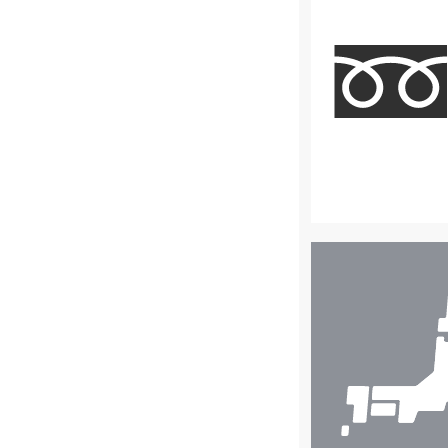
店
舗
検
索