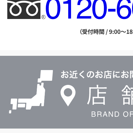
フ
リ
ー
ダ
（受付時間 / 9:00～18
イ
ヤ
ル
店
0120604117
舗
検
索