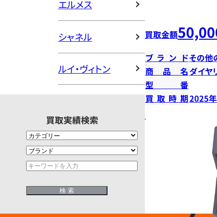
エルメス
50,00
買取金額
シャネル
ブランド
その他
ルイ・ヴィトン
商品名
ダイヤ
型番
買取時期
2025
買取実績検索