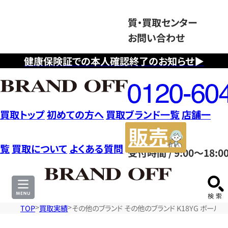
質・買取センター
お問い合わせ
健康保険証での本人確認終了のお知らせ▶
フ
リ
ー
ダ
買取トップ
初めての方へ
買取ブランド一覧
店舗一
イ
販
ヤ
売
覧
買取について
よくある質問
受付時間 / 9:00～18:0
ル
サ
0120604117
イ
ト
TOP
買取実績
その他のブランド その他のブランド K18YG ボールネ