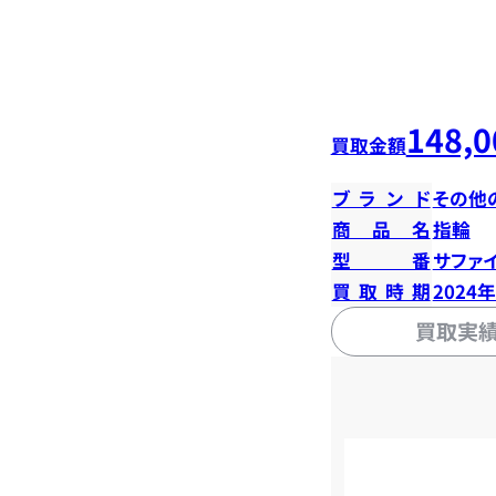
148,0
買取金額
ブランド
その他
商品名
指輪
型番
サファイ
買取時期
2024
買取実