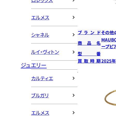
ロレックス
エルメス
ブランド
その他
シャネル
MAUB
商品名
ープピ
ルイ・ヴィトン
型番
買取時期
2025
ジュエリー
カルティエ
ブルガリ
エルメス