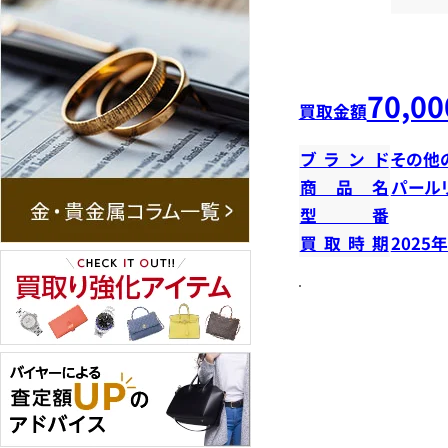
70,00
買取金額
ブランド
その他
商品名
パール
型番
買取時期
2025