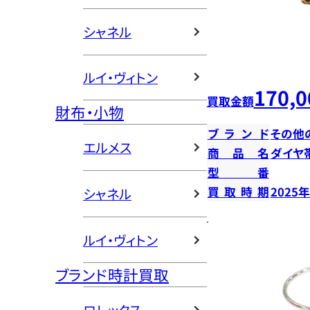
シャネル
ルイ・ヴィトン
170,0
買取金額
財布・小物
ブランド
その他
エルメス
商品名
ダイヤ
型番
買取時期
2025
シャネル
ルイ・ヴィトン
ブランド時計買取