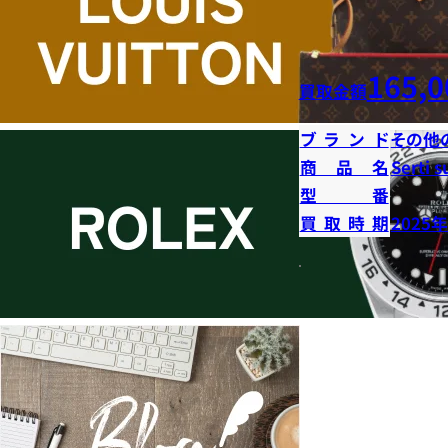
165,0
買取金額
ブランド
その他
商品名
Serti s
型番
買取時期
2025