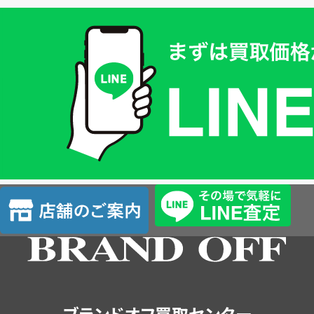
買
取
価
格
は
LINE
簡
単
査
店
定
舗
の
ご
案
内
ブランドオフ買取センター