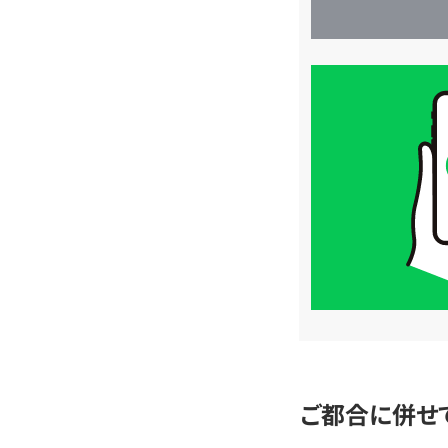
買
取
価
格
は
LINE
簡
単
査
定
ご都合に併せ