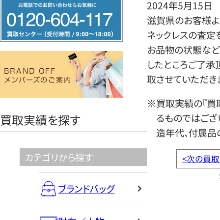
フ
2024年5月15日
リ
滋賀県のお客様より
ー
ネックレスの査定
ダ
お品物の状態など
イ
したところご了承
ヤ
取させていただき
ル
※買取実績の『買
0120604117
るものではござ
買取実績を探す
造年代、付属品
カテゴリから探す
<
次の買取
ブランドバッグ