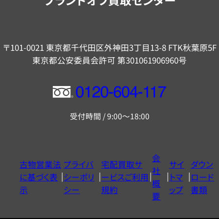
〒101-0021 東京都千代田区外神田3丁目13-8 FTK秋葉原5F
東京都公安委員会許可 第301061906960号
フ
リ
受付時間 / 9:00～18:00
ー
ダ
イ
会
古物営業法
プライバ
宅配買取サ
サイ
ダウン
ヤ
社
に基づく表
シーポリ
ービスご利用
トマ
ロード
ル
概
示
シー
規約
ップ
書類
0120604117
要