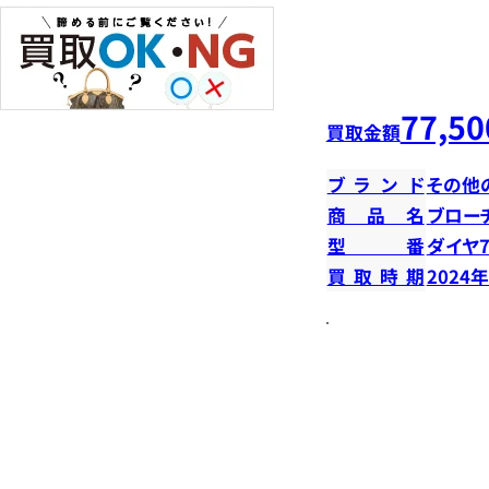
77,50
買取金額
ブランド
その他
商品名
ブロー
型番
ダイヤ7
買取時期
2024