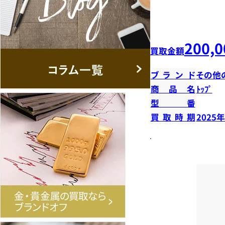
200,0
買取金額
ブランド
その他
商品名
ﾄｯﾌﾟ
型番
買取時期
2025