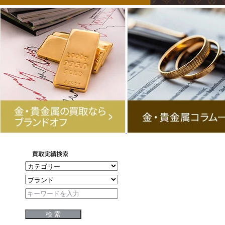
買取実績検索