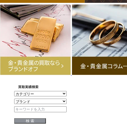
買取実績検索