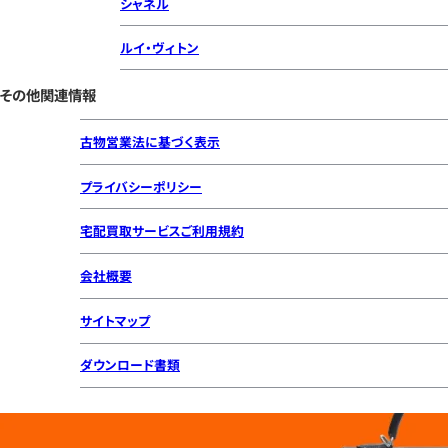
シャネル
ルイ・ヴィトン
その他関連情報
古物営業法に基づく表示
プライバシーポリシー
宅配買取サービスご利用規約
会社概要
サイトマップ
ダウンロード書類