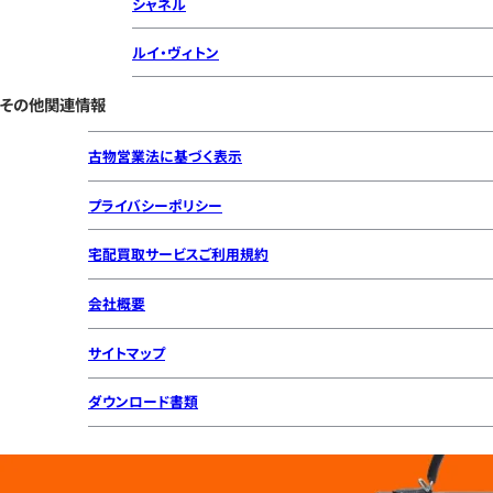
シャネル
ルイ・ヴィトン
その他関連情報
古物営業法に基づく表示
プライバシーポリシー
宅配買取サービスご利用規約
会社概要
サイトマップ
ダウンロード書類