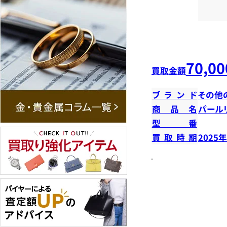
70,00
買取金額
ブランド
その他
商品名
パール
型番
買取時期
2025