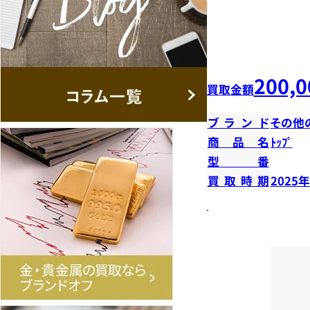
200,0
買取金額
ブランド
その他
商品名
ﾄｯﾌﾟ
型番
買取時期
2025