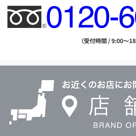
フ
リ
ー
ダ
（受付時間 / 9:00～18
イ
ヤ
ル
店
0120604117
舗
検
索