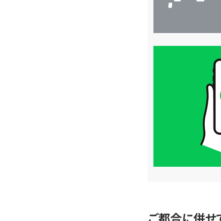
買
取
価
格
は
LINE
簡
単
査
定
ご都合に併せ