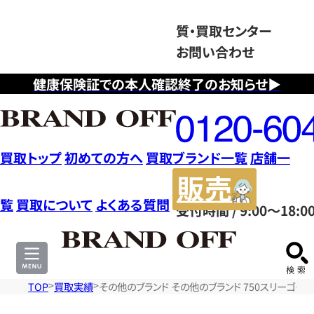
質・買取センター
お問い合わせ
健康保険証での本人確認終了のお知らせ▶
フ
リ
ー
ダ
買取トップ
初めての方へ
買取ブランド一覧
店舗一
イ
販
ヤ
売
覧
買取について
よくある質問
受付時間 / 9:00～18:0
ル
サ
0120604117
イ
ト
TOP
買取実績
その他のブランド その他のブランド 750スリーゴー