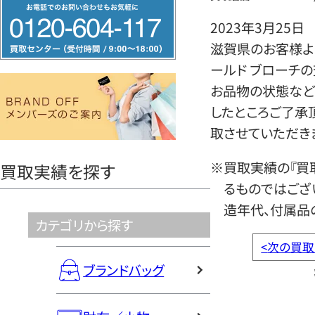
フ
リ
2023年3月25日
ー
滋賀県のお客様より
ダ
ールド ブローチ
イ
お品物の状態など
ヤ
したところご了承
ル
取させていただき
0120604117
※買取実績の『買
買取実績を探す
るものではござ
造年代、付属品
カテゴリから探す
<
次の買取
ブランドバッグ