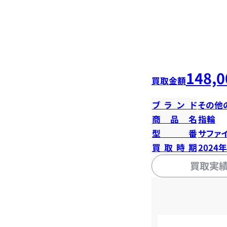
148,0
買取金額
ブランド
その他
商品名
指輪
型番
サファイ
買取時期
2024
買取実