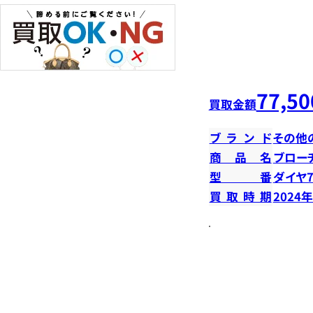
77,50
買取金額
ブランド
その他
商品名
ブロー
型番
ダイヤ7
買取時期
2024