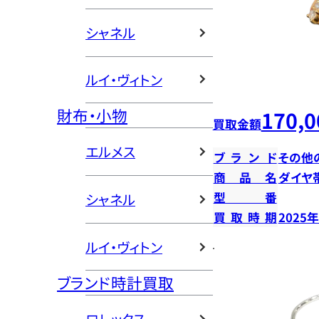
シャネル
ルイ・ヴィトン
財布・小物
170,0
買取金額
エルメス
ブランド
その他
商品名
ダイヤ
型番
シャネル
買取時期
2025
ルイ・ヴィトン
ブランド時計買取