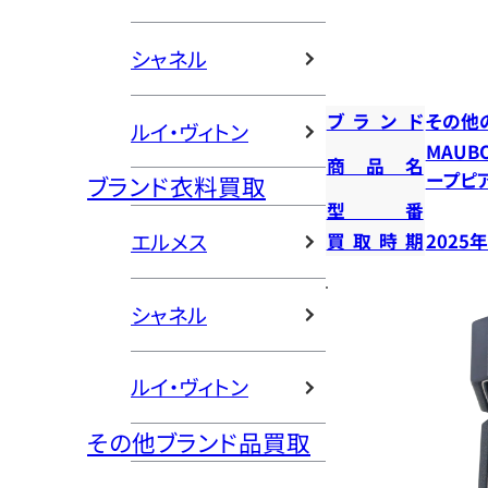
シャネル
ブランド
その他
ルイ・ヴィトン
MAUB
商品名
ープピ
ブランド衣料買取
型番
エルメス
買取時期
2025
シャネル
ルイ・ヴィトン
その他ブランド品買取