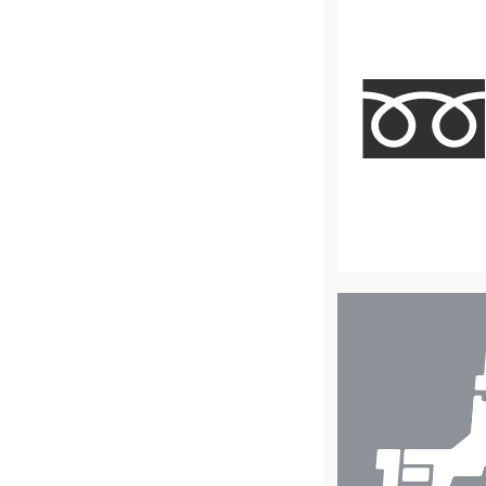
店
舗
検
索