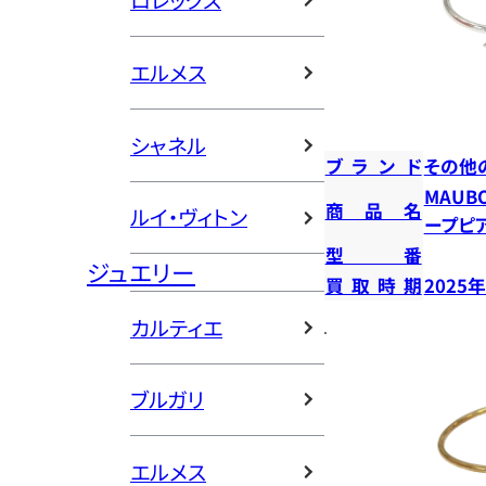
ロレックス
エルメス
シャネル
ブランド
その他
MAUB
商品名
ルイ・ヴィトン
ープピ
型番
ジュエリー
買取時期
2025
カルティエ
ブルガリ
エルメス