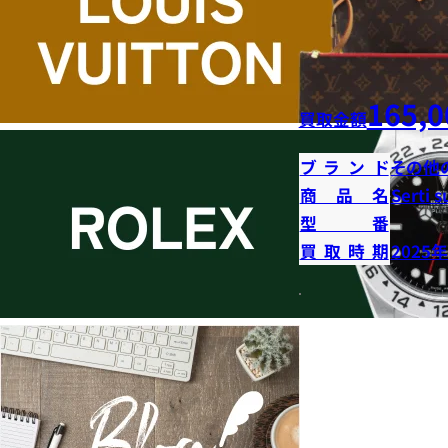
165,0
買取金額
ブランド
その他
商品名
Serti s
型番
買取時期
2025