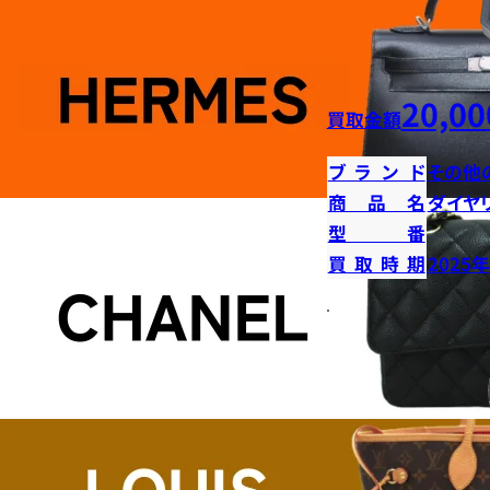
20,00
買取金額
ブランド
その他
商品名
ダイヤ
型番
買取時期
2025