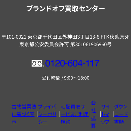
内
ブランドオフ買取センター
〒101-0021 東京都千代田区外神田3丁目13-8 FTK秋葉原5F
東京都公安委員会許可 第301061906960号
フ
リ
受付時間 / 9:00～18:00
ー
ダ
イ
会
古物営業法
プライバ
宅配買取サ
サイ
ダウン
ヤ
社
に基づく表
シーポリ
ービスご利用
トマ
ロード
ル
概
示
シー
規約
ップ
書類
0120604117
要