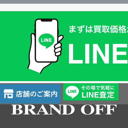
買
取
価
格
は
LINE
簡
単
査
店
定
舗
の
ご
案