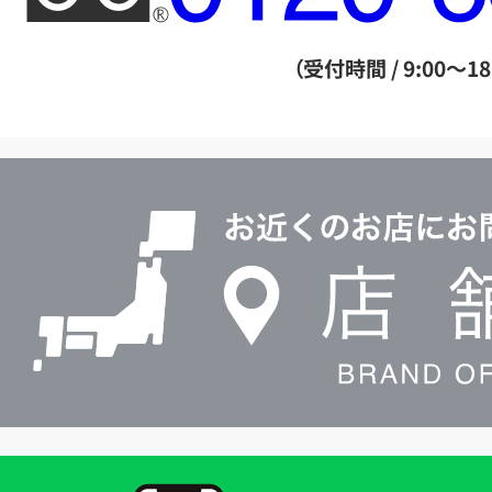
ー
ダ
（受付時間 / 9:00～18
イ
ヤ
ル
店
0120604117
舗
検
索
買