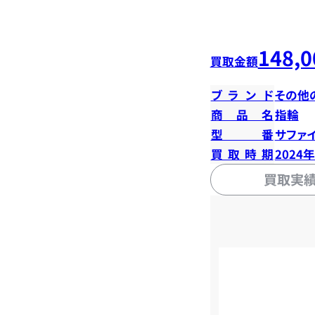
148,0
買取金額
ブランド
その他
商品名
指輪
型番
サファイ
買取時期
2024
買取実