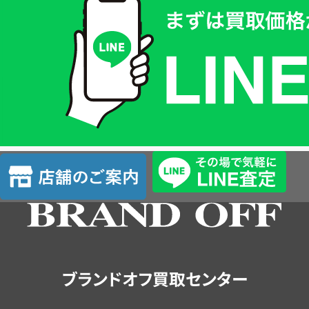
取
価
格
は
LINE
簡
単
査
店
定
舗
の
ご
案
内
ブランドオフ買取センター