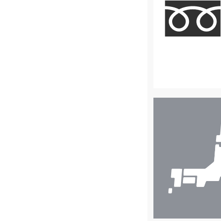
店
舗
検
索