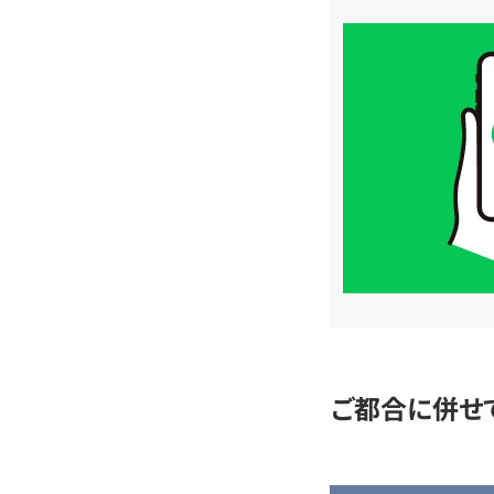
買
取
価
格
は
LINE
簡
単
査
定
ご都合に併せ