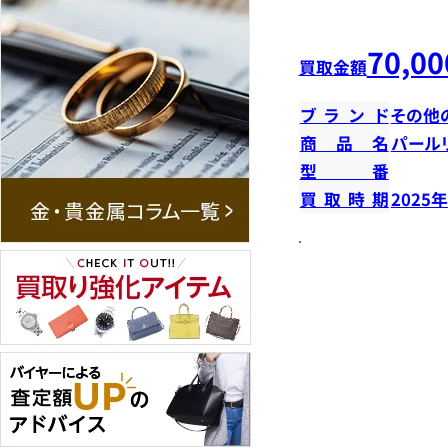
70,00
買取金額
ブランド
その他
商品名
パール
型番
買取時期
2025