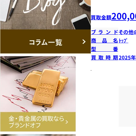
200,0
買取金額
ブランド
その他
商品名
ﾄｯﾌﾟ
型番
買取時期
2025