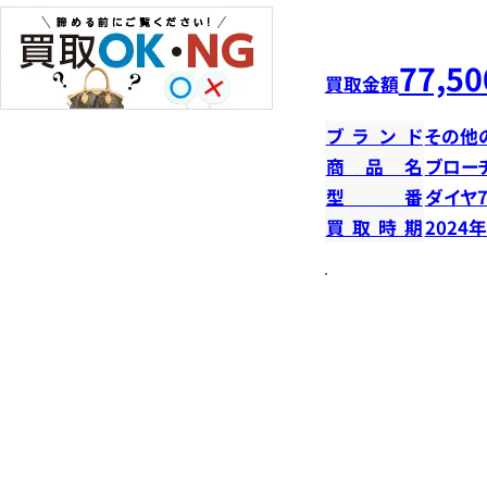
77,50
買取金額
ブランド
その他
商品名
ブロー
型番
ダイヤ7
買取時期
2024