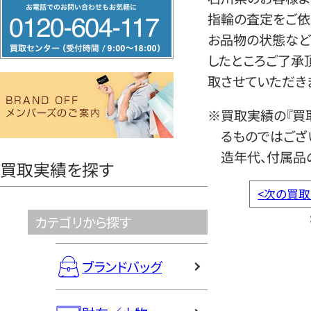
フ
指輪の査定をご依
リ
お品物の状態など
ー
したところご了承
ダ
取させていただき
イ
ヤ
※買取実績の『買
ル
るものではござ
0120604117
造年代、付属品
買取実績を探す
<
次の買取
カテゴリから探す
ブランドバッグ