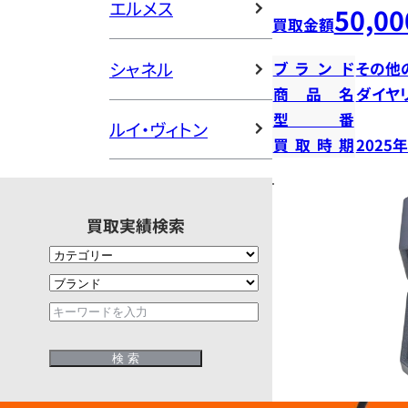
エルメス
50,00
買取金額
シャネル
ブランド
その他
商品名
ダイヤ
型番
ルイ・ヴィトン
買取時期
2025
買取実績検索