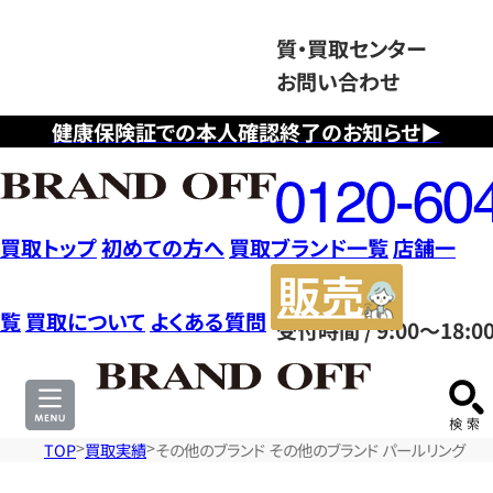
質・買取センター
お問い合わせ
健康保険証での本人確認終了のお知らせ▶
フ
リ
ー
ダ
買取トップ
初めての方へ
買取ブランド一覧
店舗一
イ
販
ヤ
売
覧
買取について
よくある質問
受付時間 / 9:00～18:0
ル
サ
0120604117
イ
ト
TOP
買取実績
その他のブランド その他のブランド パールリング 指輪