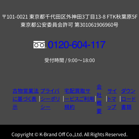
〒101-0021 東京都千代田区外神田3丁目13-8 FTK秋葉原5F
東京都公安委員会許可 第301061906960号
フ
リ
受付時間 / 9:00～18:00
ー
ダ
イ
会
古物営業法
プライバ
宅配買取サ
サイ
ダウン
ヤ
社
に基づく表
シーポリ
ービスご利用
トマ
ロード
ル
概
示
シー
規約
ップ
書類
0120604117
要
Copyright © K-Brand Off Co.,Ltd. All Rights Reserved.