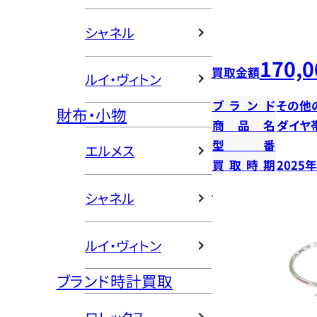
シャネル
170,0
買取金額
ルイ・ヴィトン
ブランド
その他
財布・小物
商品名
ダイヤ
型番
エルメス
買取時期
2025
シャネル
ルイ・ヴィトン
ブランド時計買取