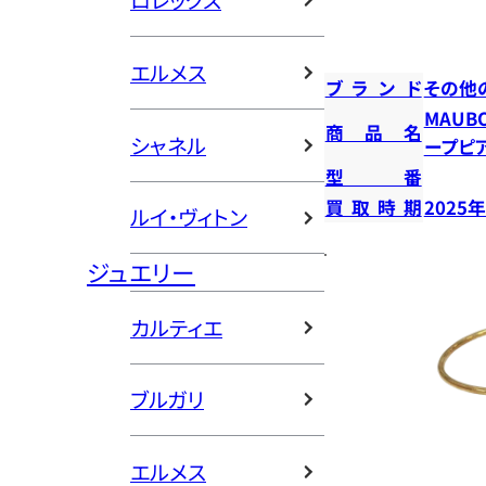
ロレックス
エルメス
ブランド
その他
MAUB
商品名
シャネル
ープピ
型番
買取時期
2025
ルイ・ヴィトン
ジュエリー
カルティエ
ブルガリ
エルメス