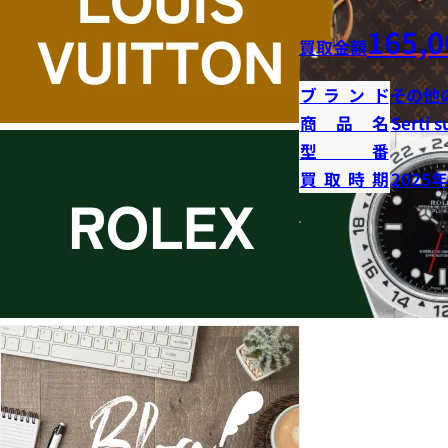
165,0
買取金額
ブランド
その他
商品名
Serti s
型番
買取時期
2025