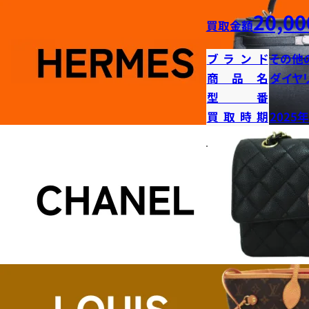
20,00
買取金額
ブランド
その他
商品名
ダイヤ
型番
買取時期
2025