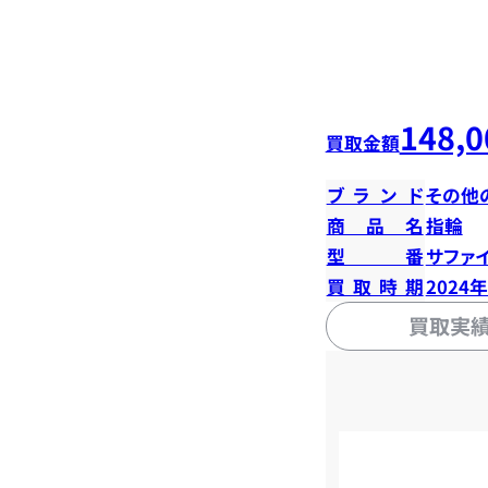
148,0
買取金額
ブランド
その他
商品名
指輪
型番
サファイ
買取時期
2024
買取実