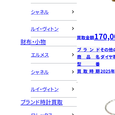
シャネル
ルイ・ヴィトン
170,0
買取金額
財布・小物
ブランド
その他
エルメス
商品名
ダイヤ
型番
買取時期
2025
シャネル
ルイ・ヴィトン
ブランド時計買取