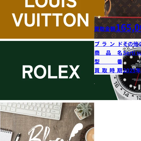
165,0
買取金額
ブランド
その他
商品名
Serti s
型番
買取時期
2025