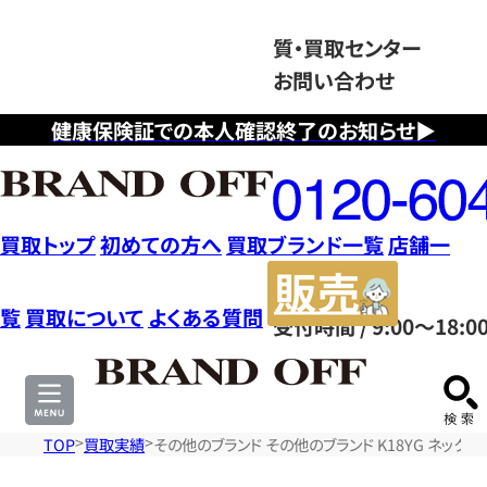
質・買取センター
お問い合わせ
健康保険証での本人確認終了のお知らせ▶
フ
リ
ー
ダ
買取トップ
初めての方へ
買取ブランド一覧
店舗一
イ
販
ヤ
売
覧
買取について
よくある質問
受付時間 / 9:00～18:0
ル
サ
0120604117
イ
ト
TOP
買取実績
その他のブランド その他のブランド K18YG ネックレ