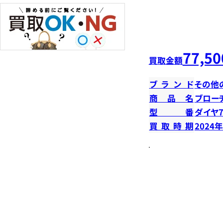
77,50
買取金額
ブランド
その他
商品名
ブロー
型番
ダイヤ7
買取時期
2024