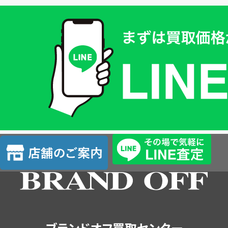
買
取
価
格
は
LINE
簡
単
査
店
定
舗
の
ご
案
内
ブランドオフ買取センター