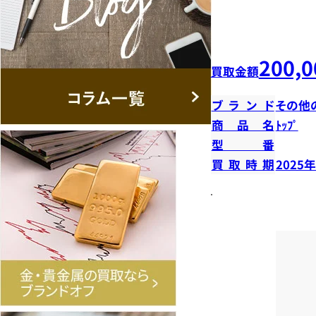
200,0
買取金額
ブランド
その他
商品名
ﾄｯﾌﾟ
型番
買取時期
2025