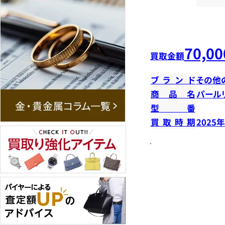
70,00
買取金額
ブランド
その他
商品名
パール
型番
買取時期
2025