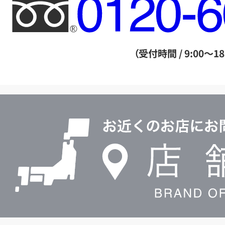
フ
リ
ー
ダ
（受付時間 / 9:00～18
イ
ヤ
ル
店
0120604117
舗
検
索