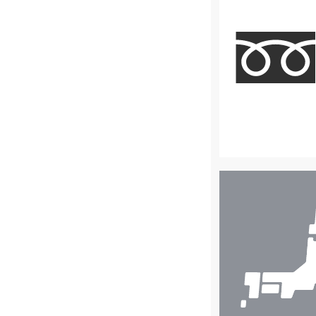
店
舗
検
索