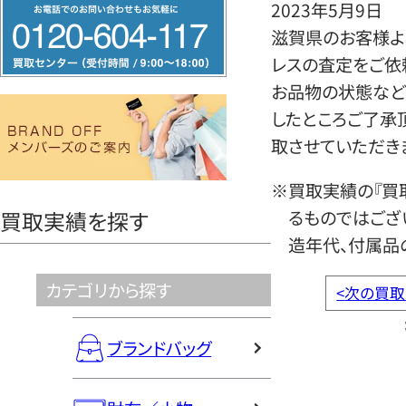
フ
2023年5月9日
リ
滋賀県のお客様より
ー
レスの査定をご依
ダ
お品物の状態など
イ
したところご了承
ヤ
取させていただき
ル
※買取実績の『買
0120604117
るものではござ
買取実績を探す
造年代、付属品
カテゴリから探す
<
次の買取
ブランドバッグ