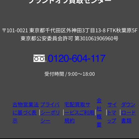
〒101-0021 東京都千代田区外神田3丁目13-8 FTK秋葉原5F
東京都公安委員会許可 第301061906960号
フ
リ
受付時間 / 9:00～18:00
ー
ダ
イ
会
古物営業法
プライバ
宅配買取サ
サイ
ダウン
ヤ
社
に基づく表
シーポリ
ービスご利用
トマ
ロード
ル
概
示
シー
規約
ップ
書類
0120604117
要