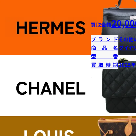
20,00
買取金額
ブランド
その他
商品名
ダイヤ
型番
買取時期
2025