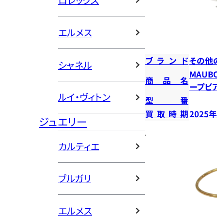
ロレックス
エルメス
ブランド
その他
シャネル
MAUB
商品名
ープピ
ルイ・ヴィトン
型番
買取時期
2025
ジュエリー
カルティエ
ブルガリ
エルメス