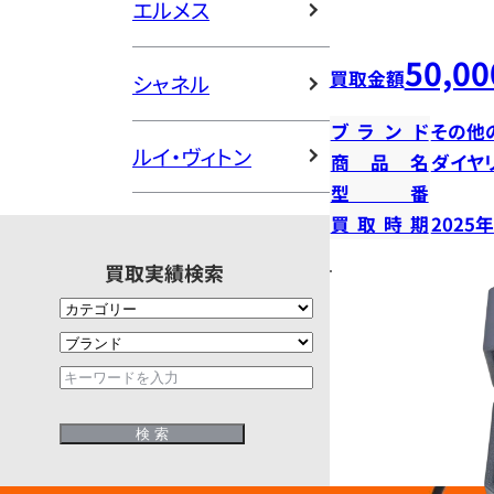
エルメス
50,00
買取金額
シャネル
ブランド
その他
ルイ・ヴィトン
商品名
ダイヤ
型番
買取時期
2025
買取実績検索