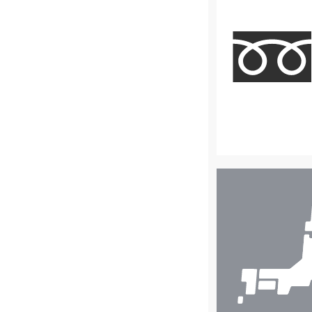
店
舗
検
索