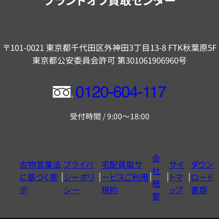
〒101-0021 東京都千代田区外神田3丁目13-8 FTK秋葉原5F
東京都公安委員会許可 第301061906960号
フ
リ
受付時間 / 9:00～18:00
ー
ダ
イ
会
古物営業法
プライバ
宅配買取サ
サイ
ダウン
ヤ
社
に基づく表
シーポリ
ービスご利用
トマ
ロード
ル
概
示
シー
規約
ップ
書類
0120604117
要