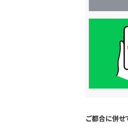
買
取
価
格
は
LINE
簡
単
査
定
ご都合に併せ