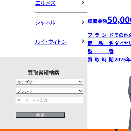
エルメス
50,00
買取金額
シャネル
ブランド
その他
ルイ・ヴィトン
商品名
ダイヤ
型番
買取時期
2025
買取実績検索