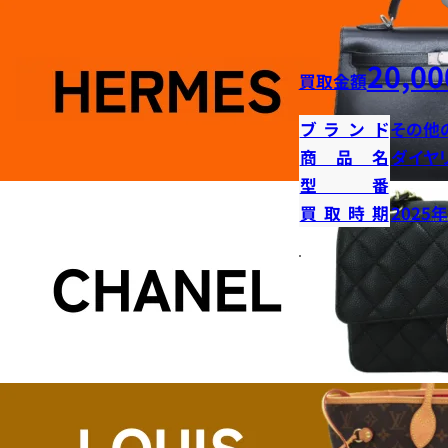
20,00
買取金額
ブランド
その他
商品名
ダイヤ
型番
買取時期
2025