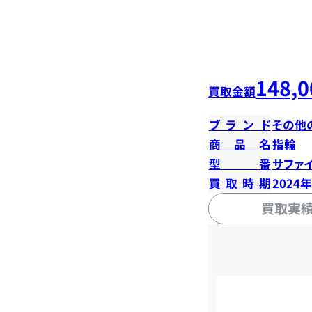
148,0
買取金額
ブランド
その他
商品名
指輪
型番
サファイ
買取時期
2024
買取実