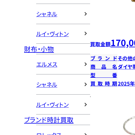
シャネル
ルイ・ヴィトン
170,0
買取金額
財布・小物
ブランド
その他
エルメス
商品名
ダイヤ
型番
買取時期
2025
シャネル
ルイ・ヴィトン
ブランド時計買取