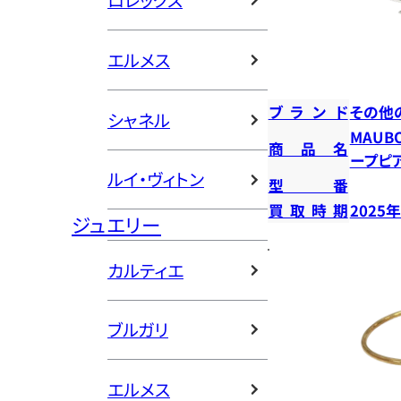
ロレックス
エルメス
ブランド
その他
シャネル
MAUB
商品名
ープピ
ルイ・ヴィトン
型番
買取時期
2025
ジュエリー
カルティエ
ブルガリ
エルメス