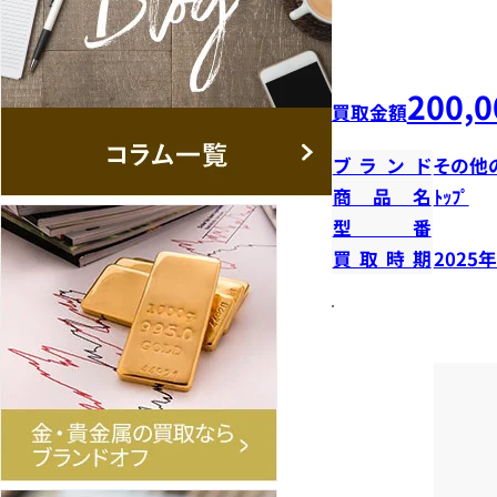
200,0
買取金額
ブランド
その他
商品名
ﾄｯﾌﾟ
型番
買取時期
2025