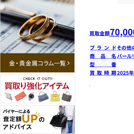
70,00
買取金額
ブランド
その他
商品名
パール
型番
買取時期
2025