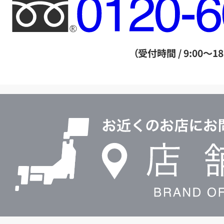
フ
リ
ー
ダ
（受付時間 / 9:00～18
イ
ヤ
ル
店
0120604117
舗
検
索