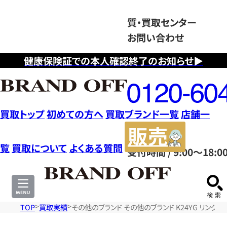
質・買取センター
お問い合わせ
健康保険証での本人確認終了のお知らせ▶
フ
リ
ー
ダ
買取トップ
初めての方へ
買取ブランド一覧
店舗一
イ
販
ヤ
売
覧
買取について
よくある質問
受付時間 / 9:00～18:0
ル
サ
0120604117
イ
ト
TOP
買取実績
その他のブランド その他のブランド K24YG リング 