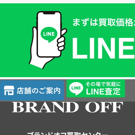
買
取
価
格
は
LINE
簡
単
査
店
定
舗
の
ご
案
内
ブランドオフ買取センター