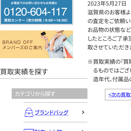
フ
2023年5月27日
リ
滋賀県のお客様より
ー
の査定をご依頼い
ダ
お品物の状態など
イ
したところご了承
ヤ
取させていただき
ル
※買取実績の『買
0120604117
るものではござ
買取実績を探す
造年代、付属品
カテゴリから探す
<
次の買取
ブランドバッグ