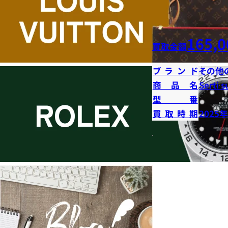
165,0
買取金額
ブランド
その他
商品名
Serti s
型番
買取時期
2025