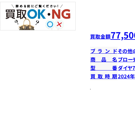
77,50
買取金額
ブランド
その他
商品名
ブロー
型番
ダイヤ7
買取時期
2024