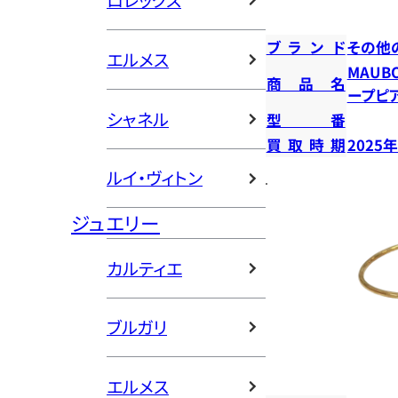
ロレックス
ブランド
その他
エルメス
MAUB
商品名
ープピ
シャネル
型番
買取時期
2025
ルイ・ヴィトン
ジュエリー
カルティエ
ブルガリ
エルメス