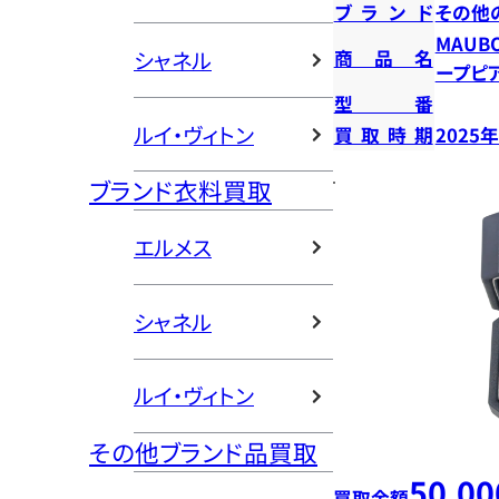
ブランド
その他
MAUB
商品名
シャネル
ープピ
型番
ルイ・ヴィトン
買取時期
2025
ブランド衣料買取
エルメス
シャネル
ルイ・ヴィトン
その他ブランド品買取
50,00
買取金額