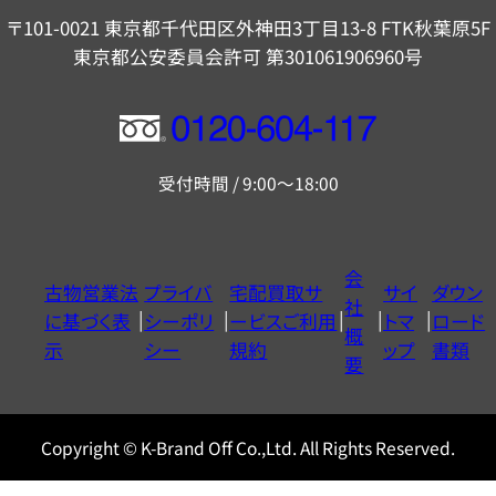
〒101-0021 東京都千代田区外神田3丁目13-8 FTK秋葉原5F
東京都公安委員会許可 第301061906960号
フ
リ
受付時間 / 9:00～18:00
ー
ダ
イ
会
古物営業法
プライバ
宅配買取サ
サイ
ダウン
ヤ
社
に基づく表
シーポリ
ービスご利用
トマ
ロード
ル
概
示
シー
規約
ップ
書類
0120604117
要
Copyright © K-Brand Off Co.,Ltd. All Rights Reserved.