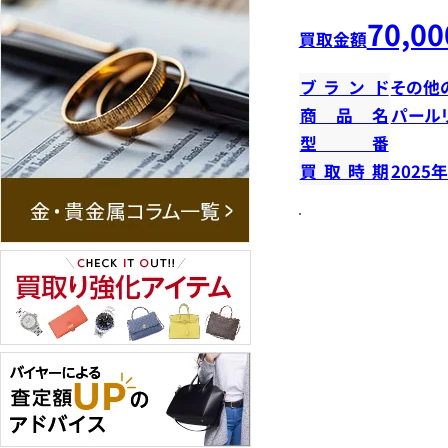
70,00
買取金額
ブランド
その他
商品名
パール
型番
買取時期
2025