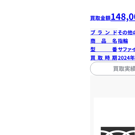
148,0
買取金額
ブランド
その他
商品名
指輪
型番
サファイ
買取時期
2024
買取実