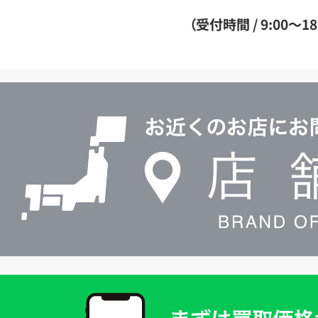
ダ
（受付時間 / 9:00～18
イ
ヤ
ル
店
0120604117
舗
検
索
買
取