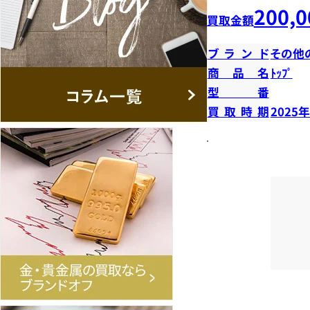
200,0
買取金額
ブランド
その他
商品名
ﾄｯﾌﾟ
型番
買取時期
2025