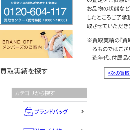
フ
お品物の状態など
リ
したところご了承
ー
取させていただき
ダ
イ
※買取実績の『買
ヤ
るものではござ
ル
造年代、付属品
0120604117
買取実績を探す
<
次の買取
カテゴリから探す
ブランドバッグ