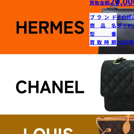
20,00
買取金額
ブランド
その他
商品名
ダイヤ
型番
買取時期
2025