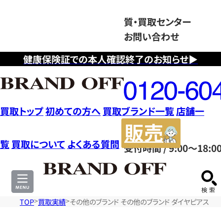
質・買取センター
お問い合わせ
健康保険証での本人確認終了のお知らせ▶
フ
リ
ー
ダ
買取トップ
初めての方へ
買取ブランド一覧
店舗一
イ
販
ヤ
売
覧
買取について
よくある質問
受付時間 / 9:00～18:0
ル
サ
0120604117
イ
ト
TOP
買取実績
その他のブランド その他のブランド ダイヤピアス ジュ