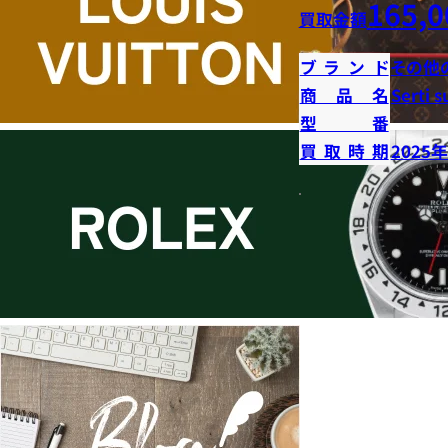
165,0
買取金額
ブランド
その他
商品名
Serti s
型番
買取時期
2025