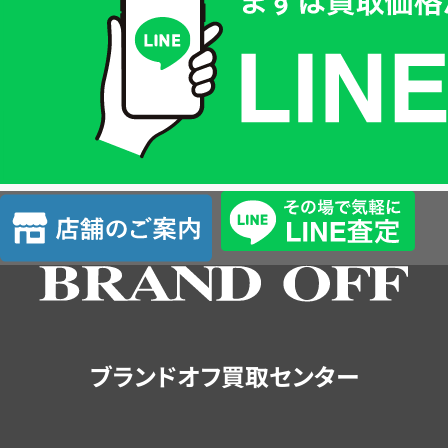
価
格
は
LINE
簡
単
査
店
定
舗
の
ご
案
内
ブランドオフ買取センター