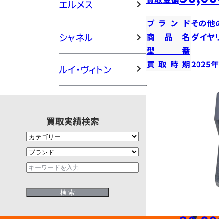
エルメス
ブランド
その他
シャネル
商品名
ダイヤ
型番
買取時期
2025
ルイ・ヴィトン
買取実績検索