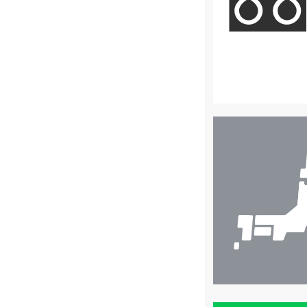
店
舗
検
索