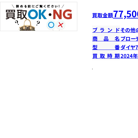
77,50
買取金額
ブランド
その他
商品名
ブロー
型番
ダイヤ7
買取時期
2024