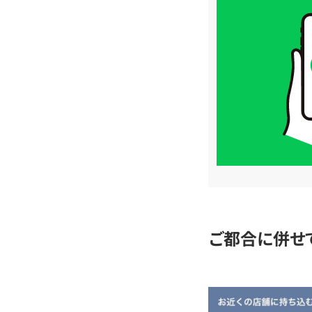
買
取
価
格
は
LINE
簡
単
査
定
ご都合に併せ