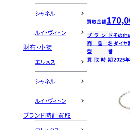
シャネル
170,0
買取金額
ルイ・ヴィトン
ブランド
その他
商品名
ダイヤ
財布・小物
型番
買取時期
2025
エルメス
シャネル
ルイ・ヴィトン
ブランド時計買取