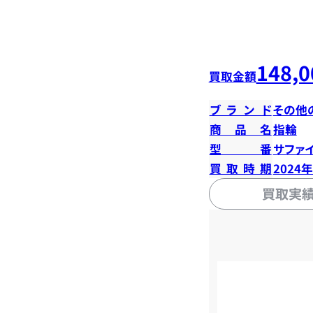
148,0
買取金額
ブランド
その他
商品名
指輪
型番
サファイ
買取時期
2024
買取実