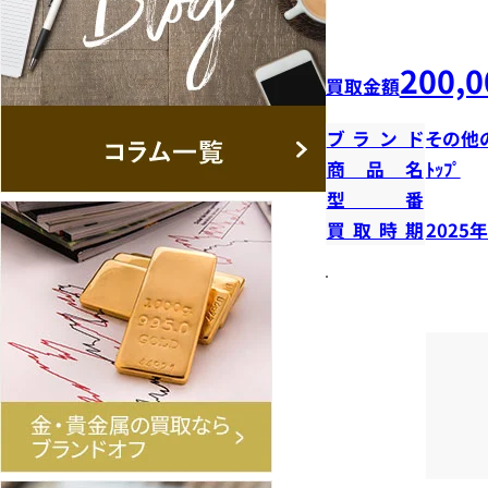
200,0
買取金額
ブランド
その他
商品名
ﾄｯﾌﾟ
型番
買取時期
2025