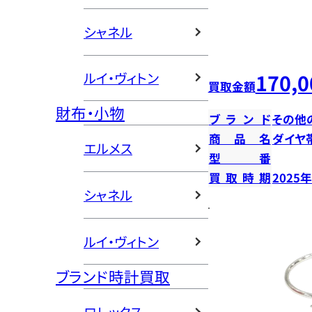
シャネル
170,0
ルイ・ヴィトン
買取金額
財布・小物
ブランド
その他
商品名
ダイヤ
エルメス
型番
買取時期
2025
シャネル
ルイ・ヴィトン
ブランド時計買取