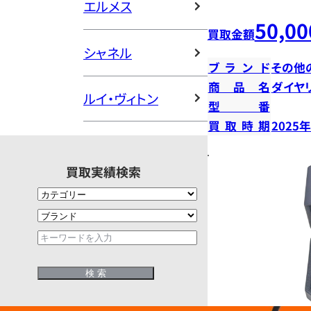
エルメス
50,00
買取金額
シャネル
ブランド
その他
商品名
ダイヤ
ルイ・ヴィトン
型番
買取時期
2025
買取実績検索