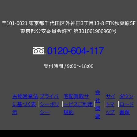
〒101-0021 東京都千代田区外神田3丁目13-8 FTK秋葉原5F
東京都公安委員会許可 第301061906960号
フ
リ
受付時間 / 9:00～18:00
ー
ダ
イ
会
古物営業法
プライバ
宅配買取サ
サイ
ダウン
ヤ
社
に基づく表
シーポリ
ービスご利用
トマ
ロード
ル
概
示
シー
規約
ップ
書類
0120604117
要