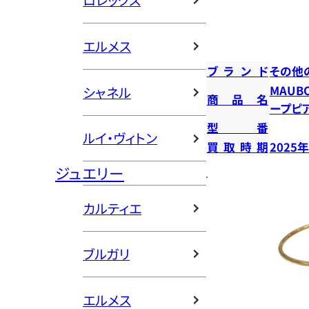
ロレックス
エルメス
ブランド
その他
MAUB
シャネル
商品名
ープピ
型番
ルイ・ヴィトン
買取時期
2025
ジュエリー
カルティエ
ブルガリ
エルメス