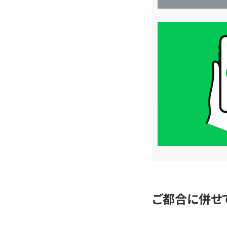
買
取
価
格
は
LINE
簡
単
査
定
ご都合に併せ