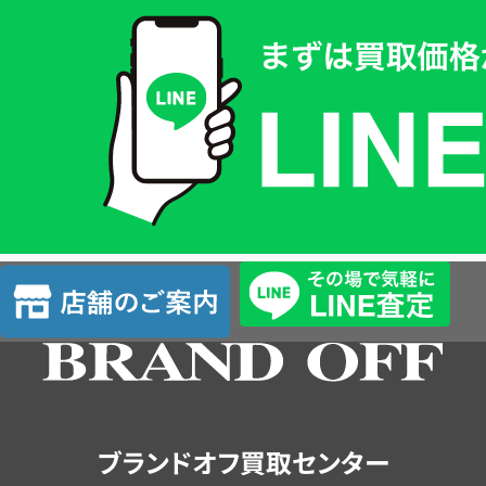
買
取
価
格
は
LINE
簡
単
査
店
定
舗
の
ご
案
内
ブランドオフ買取センター