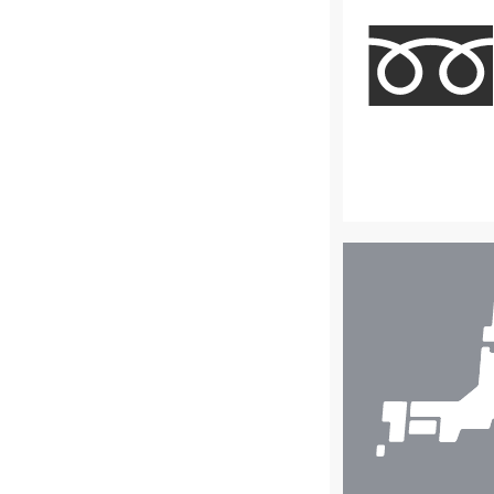
店
舗
検
索