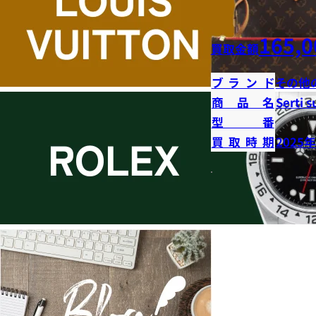
165,0
買取金額
ブランド
その他
商品名
Serti s
型番
買取時期
2025