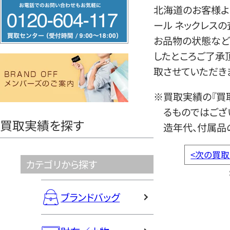
フ
北海道のお客様より
リ
ール ネックレス
ー
お品物の状態など
ダ
したところご了承
イ
取させていただき
ヤ
ル
※買取実績の『買
0120604117
るものではござ
買取実績を探す
造年代、付属品
<
次の買取
カテゴリから探す
ブランドバッグ