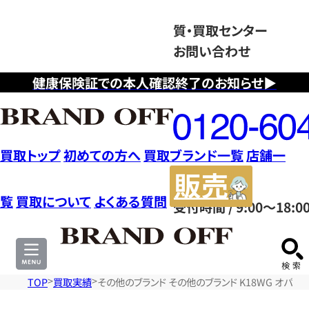
質・買取センター
お問い合わせ
健康保険証での本人確認終了のお知らせ▶
フ
リ
ー
ダ
買取トップ
初めての方へ
買取ブランド一覧
店舗一
イ
販
ヤ
売
覧
買取について
よくある質問
受付時間 / 9:00～18:0
ル
サ
0120604117
イ
ト
TOP
買取実績
その他のブランド その他のブランド K18WG オパー