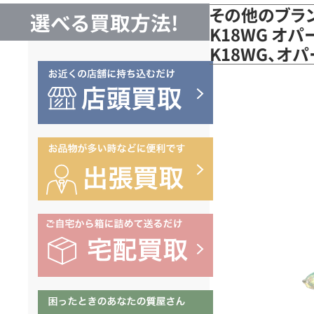
その他のブラ
選べる買取方法!
K18WG オ
K18WG、オ