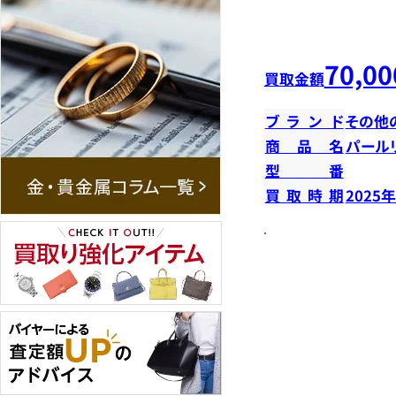
70,00
買取金額
ブランド
その他
商品名
パール
型番
買取時期
2025