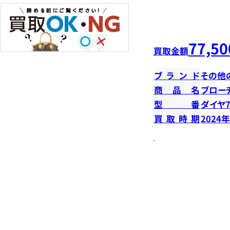
77,50
買取金額
ブランド
その他
商品名
ブロー
型番
ダイヤ7
買取時期
2024