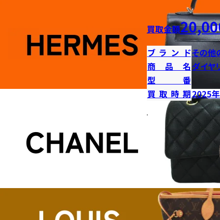
20,00
買取金額
ブランド
その他
商品名
ダイヤ
型番
買取時期
2025