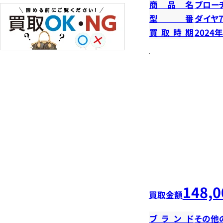
商品名
ブロー
型番
ダイヤ7
買取時期
2024
148,0
買取金額
ブランド
その他