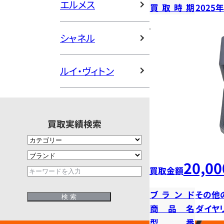
エルメス
買取時期
2025
シャネル
ルイ・ヴィトン
買取実績検索
20,00
買取金額
ブランド
その他
商品名
ダイヤ
型番