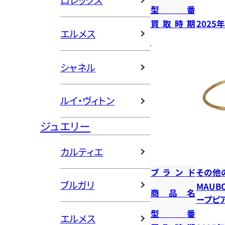
ロレックス
型番
買取時期
2025
エルメス
シャネル
ルイ・ヴィトン
ジュエリー
カルティエ
ブランド
その他
ブルガリ
MAUB
商品名
ープピ
型番
エルメス