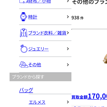
その他のブラン
財布／小物
時計
938
件
ブランド衣料／雑貨
ジュエリー
その他
ブランドから探す
バッグ
170,0
買取金額
エルメス