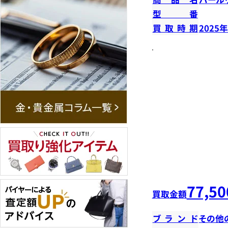
型番
買取時期
2025
77,50
買取金額
ブランド
その他