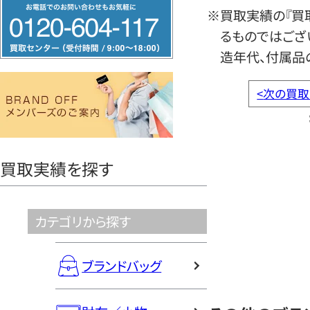
フ
※買取実績の『買
リ
るものではござ
ー
造年代、付属品
ダ
イ
<
次の買取
ヤ
ル
0120604117
買取実績を探す
カテゴリから探す
ブランドバッグ