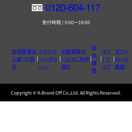
フ
リ
受付時間 / 9:00～18:00
ー
ダ
イ
会
古物営業法
プライバ
宅配買取サ
サイ
ダウン
ヤ
社
に基づく表
シーポリ
ービスご利用
トマ
ロード
ル
概
示
シー
規約
ップ
書類
0120604117
要
Copyright © K-Brand Off Co.,Ltd. All Rights Reserved.