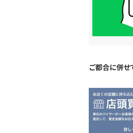
は
LINE
簡
単
査
定
ご都合に併せ