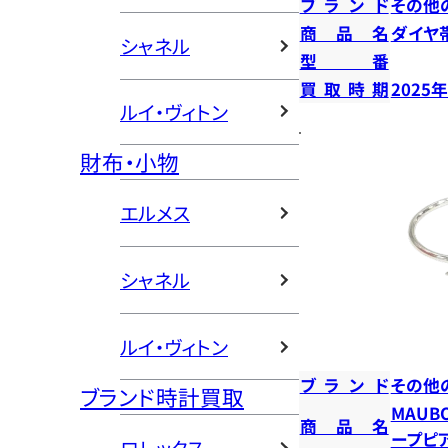
ブランド
その他
商品名
ダイヤ
シャネル
型番
買取時期
2025
ルイ・ヴィトン
財布・小物
エルメス
シャネル
ルイ・ヴィトン
ブランド
その他
ブランド時計買取
MAUB
商品名
ープピ