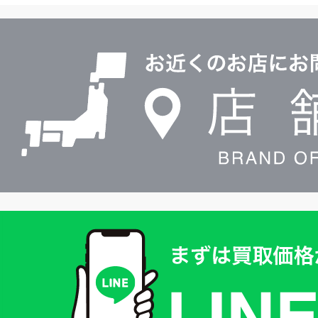
ル
店
0120604117
舗
検
索
買
取
価
格
は