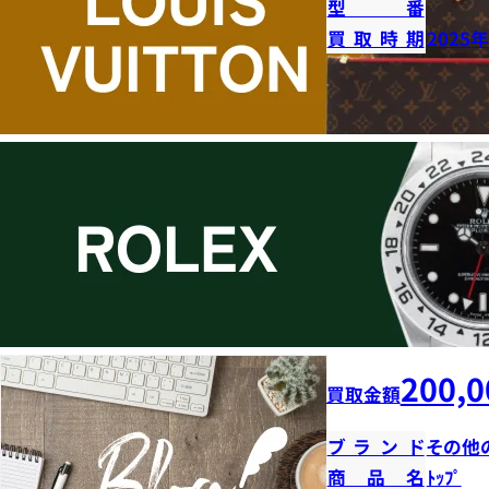
型番
買取時期
2025
200,0
買取金額
ブランド
その他
商品名
ﾄｯﾌﾟ