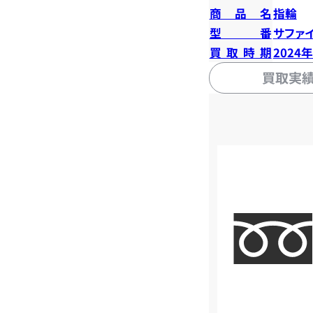
商品名
指輪
型番
サファイ
買取時期
2024
買取実