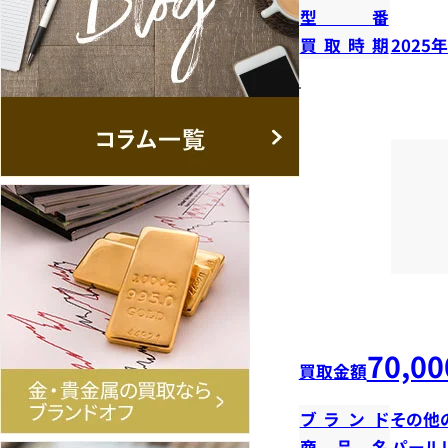
型番
買取時期
2025
70,00
買取金額
ブランド
その他
商品名
パール