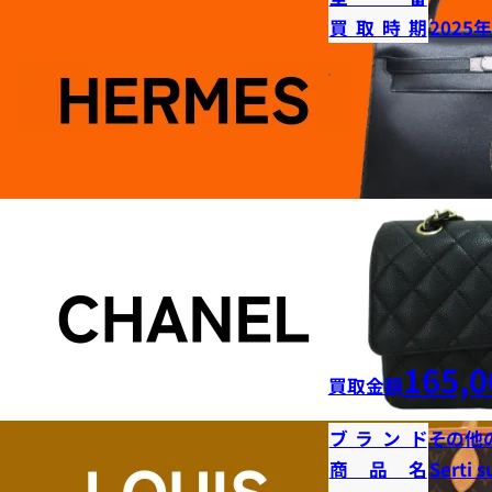
買取時期
2025
165,0
買取金額
ブランド
その他
商品名
Serti s