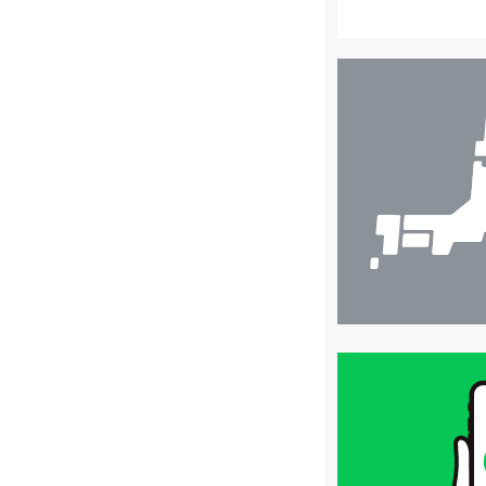
店
舗
検
索
買
取
価
格