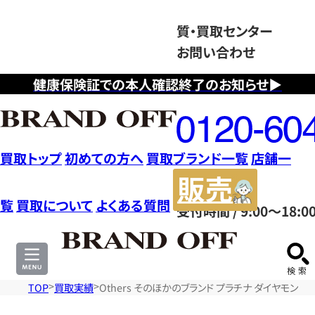
質・買取センター
お問い合わせ
健康保険証での本人確認終了のお知らせ▶
フ
リ
ー
ダ
買取トップ
初めての方へ
買取ブランド一覧
店舗一
イ
販
ヤ
売
覧
買取について
よくある質問
受付時間 / 9:00～18:0
ル
サ
0120604117
イ
ト
TOP
買取実績
Others そのほかのブランド プラチナ ダイヤモンドリング 