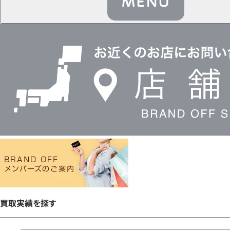
店
舗
検
索
買取実績を探す