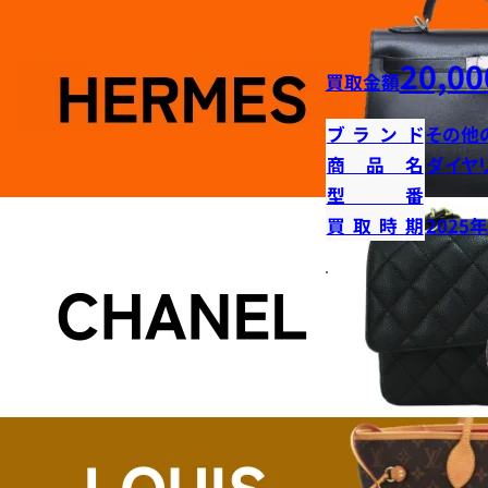
20,00
買取金額
ブランド
その他
商品名
ダイヤ
型番
買取時期
2025