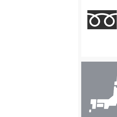
店
舗
検
索