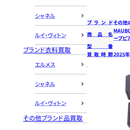
シャネル
ブランド
その他
MAUB
商品名
ルイ・ヴィトン
ープピ
型番
ブランド衣料買取
買取時期
2025
エルメス
シャネル
ルイ・ヴィトン
その他ブランド品買取