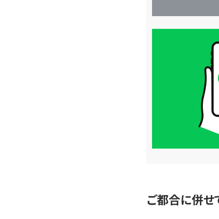
買
取
価
格
は
LINE
簡
単
査
定
ご都合に併せ