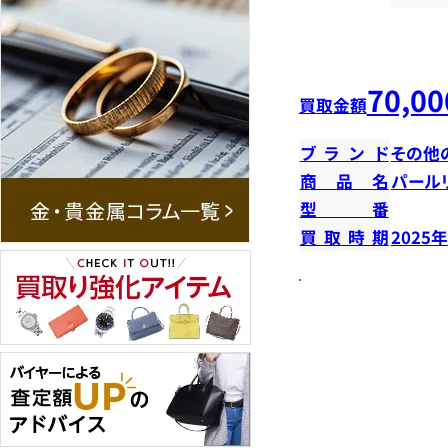
70,00
買取金額
ブランド
その他
商品名
パール
型番
買取時期
2025