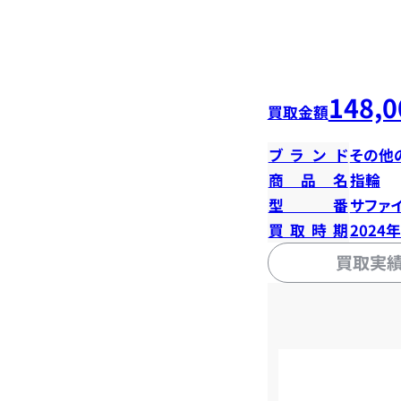
148,0
買取金額
ブランド
その他
商品名
指輪
型番
サファイ
買取時期
2024
買取実