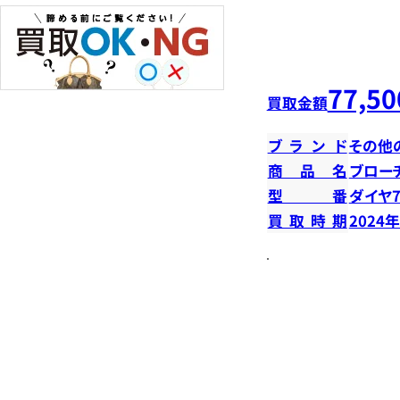
77,50
買取金額
ブランド
その他
商品名
ブロー
型番
ダイヤ7
買取時期
2024