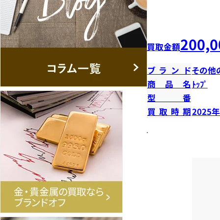
200,0
買取金額
ブランド
その他
商品名
ﾄｯﾌﾟ
型番
買取時期
2025