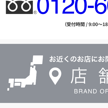
フ
リ
ー
ダ
（受付時間 / 9:00～18
イ
ヤ
ル
店
0120604117
舗
検
索