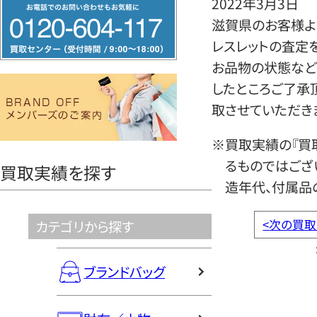
2022年3月3日
フ
滋賀県のお客様よ
リ
レスレットの査定
ー
お品物の状態など
ダ
したところご了承
イ
取させていただき
ヤ
ル
※買取実績の『買
0120604117
るものではござ
買取実績を探す
造年代、付属品
<
次の買取
カテゴリから探す
ブランドバッグ