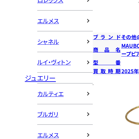
ロレックス
エルメス
ブランド
その他
シャネル
MAUB
商品名
ープピ
ルイ・ヴィトン
型番
買取時期
2025
ジュエリー
カルティエ
ブルガリ
エルメス