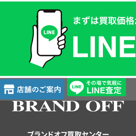
買
取
価
格
は
LINE
簡
単
査
店
定
舗
の
ご
案
内
ブランドオフ買取センター