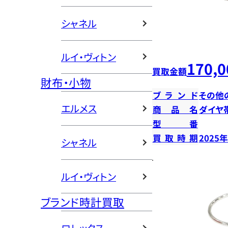
シャネル
ルイ・ヴィトン
170,0
買取金額
財布・小物
ブランド
その他
エルメス
商品名
ダイヤ
型番
買取時期
2025
シャネル
ルイ・ヴィトン
ブランド時計買取