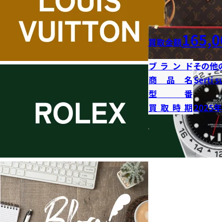
165,0
買取金額
ブランド
その他
商品名
Serti s
型番
買取時期
2025