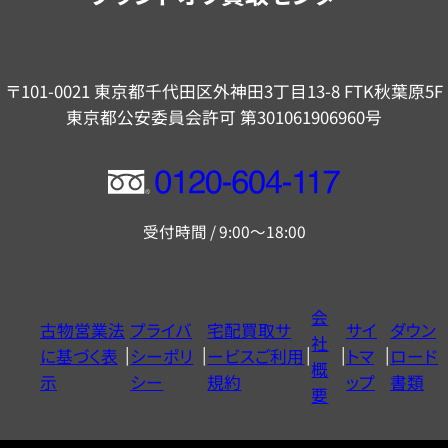
〒101-0021 東京都千代田区外神田3丁目13-8 FTK秋葉原5F
東京都公安委員会許可 第301061906960号
フ
リ
受付時間 / 9:00～18:00
ー
ダ
イ
会
古物営業法
プライバ
宅配買取サ
サイ
ダウン
ヤ
社
に基づく表
シーポリ
ービスご利用
トマ
ロード
ル
概
示
シー
規約
ップ
書類
0120604117
要