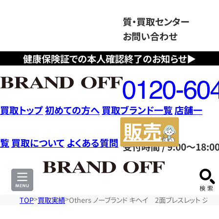
質・買取センター
お問い合わせ
健康保険証での本人確認終了のお知らせ▶
フ
リ
ー
ダ
買取トップ
初めての方へ
買取ブランド一覧
店舗一
イ
販
ヤ
売
覧
買取について
よくある質問
受付時間 / 9:00～18:0
ル
サ
0120604117
イ
ト
TOP
買取実績
Others ノーブランド キヘイ 2面ブレスレット ジュエ