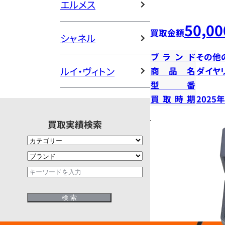
エルメス
50,00
買取金額
シャネル
ブランド
その他
ルイ・ヴィトン
商品名
ダイヤ
型番
買取時期
2025
買取実績検索