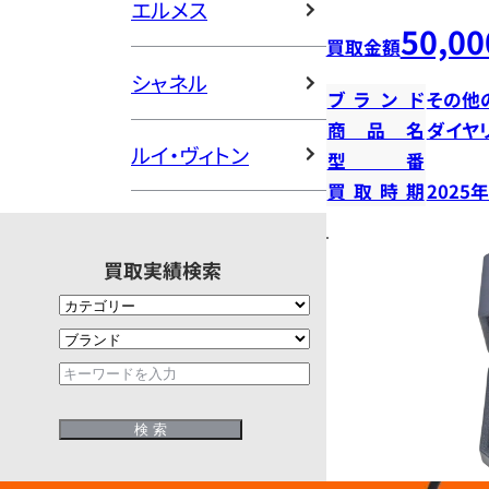
エルメス
50,00
買取金額
シャネル
ブランド
その他
商品名
ダイヤ
ルイ・ヴィトン
型番
買取時期
2025
買取実績検索