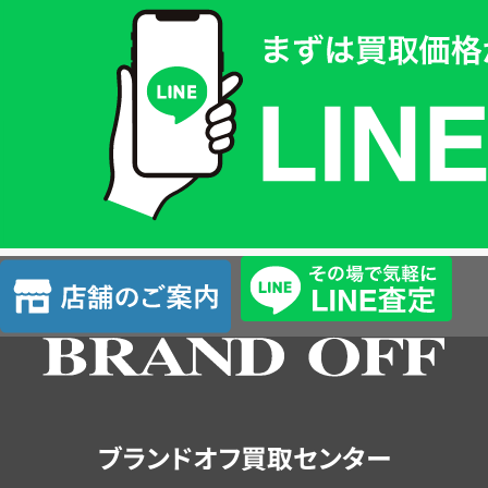
取
価
格
は
LINE
簡
単
査
店
定
舗
の
ご
案
内
ブランドオフ買取センター