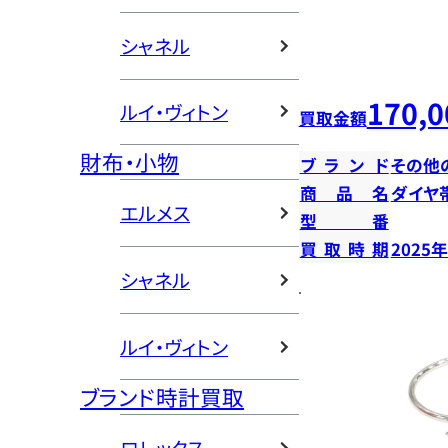
シャネル
170,0
ルイ・ヴィトン
買取金額
財布・小物
ブランド
その他
商品名
ダイヤ
エルメス
型番
買取時期
2025
シャネル
ルイ・ヴィトン
ブランド時計買取