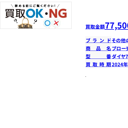
77,50
買取金額
ブランド
その他
商品名
ブロー
型番
ダイヤ7
買取時期
2024