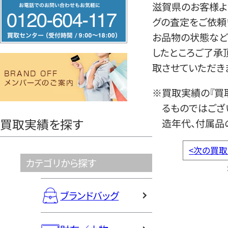
フ
滋賀県のお客様よ
リ
グの査定をご依頼
ー
お品物の状態など
ダ
したところご了承
イ
取させていただき
ヤ
※買取実績の『買
ル
るものではござ
0120604117
買取実績を探す
造年代、付属品
<
次の買取
カテゴリから探す
ブランドバッグ