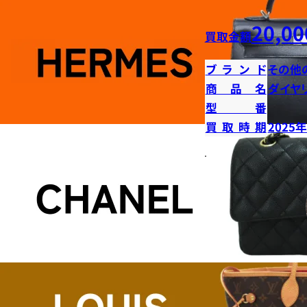
20,00
買取金額
ブランド
その他
商品名
ダイヤ
型番
買取時期
2025