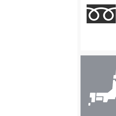
店
舗
検
索