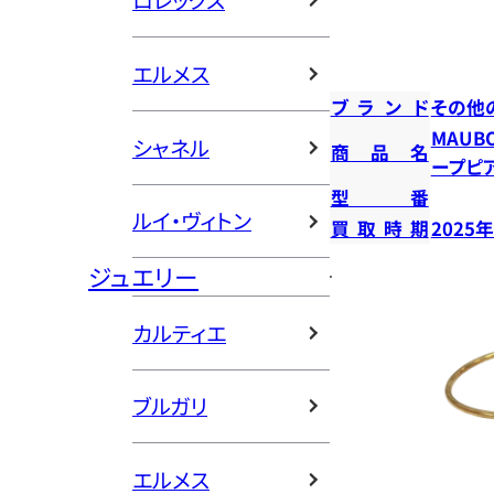
ロレックス
エルメス
ブランド
その他
MAUB
シャネル
商品名
ープピ
型番
ルイ・ヴィトン
買取時期
2025
ジュエリー
カルティエ
ブルガリ
エルメス