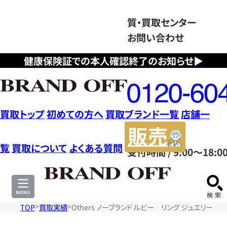
質・買取センター
お問い合わせ
健康保険証での本人確認終了のお知らせ▶
フ
リ
ー
ダ
買取トップ
初めての方へ
買取ブランド一覧
店舗一
イ
販
ヤ
売
覧
買取について
よくある質問
受付時間 / 9:00～18:0
ル
サ
0120604117
イ
ト
TOP
買取実績
Others ノーブランド ルビー リング ジュエリー K1