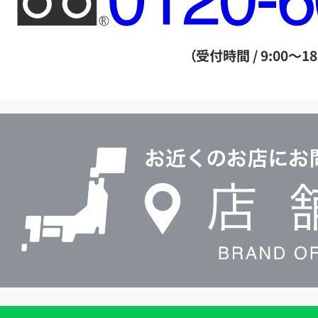
リ
ー
ダ
（受付時間 / 9:00～18
イ
ヤ
ル
店
0120604117
舗
検
索
買