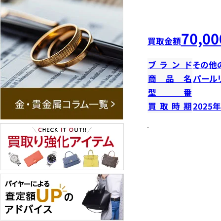
70,00
買取金額
ブランド
その他
商品名
パール
型番
買取時期
2025