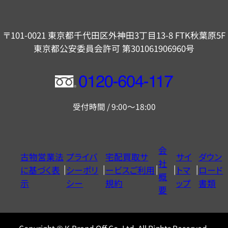
〒101-0021 東京都千代田区外神田3丁目13-8 FTK秋葉原5F
東京都公安委員会許可 第301061906960号
フ
リ
受付時間 / 9:00～18:00
ー
ダ
イ
会
古物営業法
プライバ
宅配買取サ
サイ
ダウン
ヤ
社
に基づく表
シーポリ
ービスご利用
トマ
ロード
ル
概
示
シー
規約
ップ
書類
0120604117
要