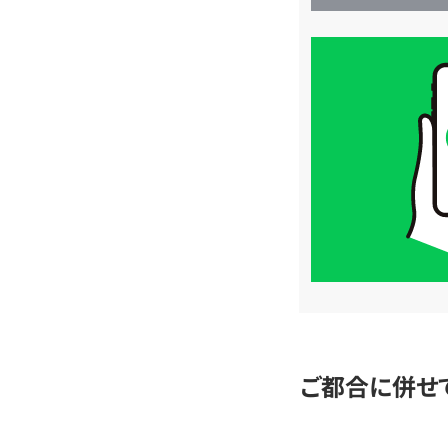
買
取
価
格
は
LINE
簡
単
査
定
ご都合に併せ