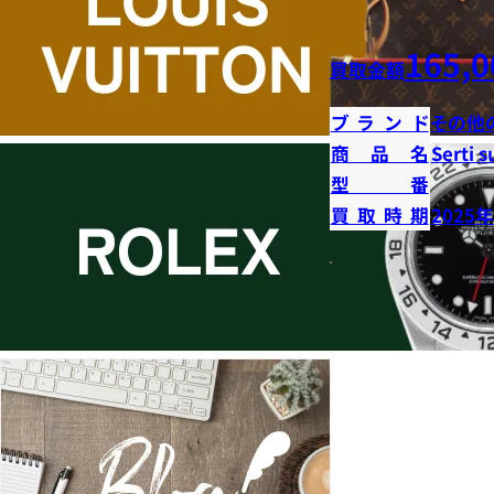
165,0
買取金額
ブランド
その他
商品名
Serti s
型番
買取時期
2025