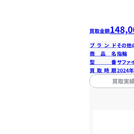
148,0
買取金額
ブランド
その他
商品名
指輪
型番
サファイ
買取時期
2024
買取実