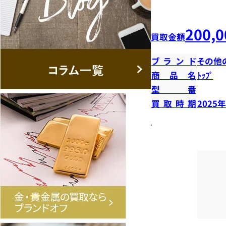
200,0
買取金額
ブランド
その他
商品名
ﾄｯﾌﾟ
型番
買取時期
2025