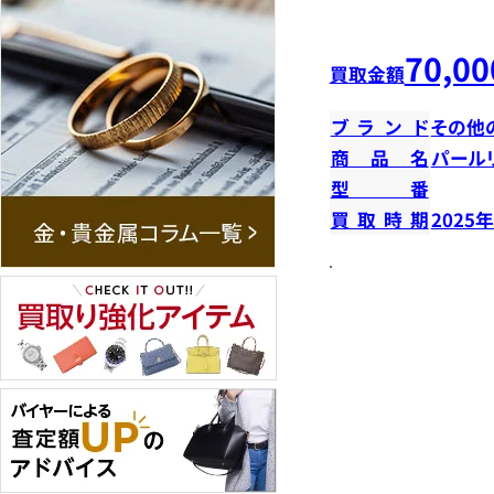
70,00
買取金額
ブランド
その他
商品名
パール
型番
買取時期
2025