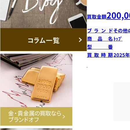
200,0
買取金額
ブランド
その他
商品名
ﾄｯﾌﾟ
型番
買取時期
2025