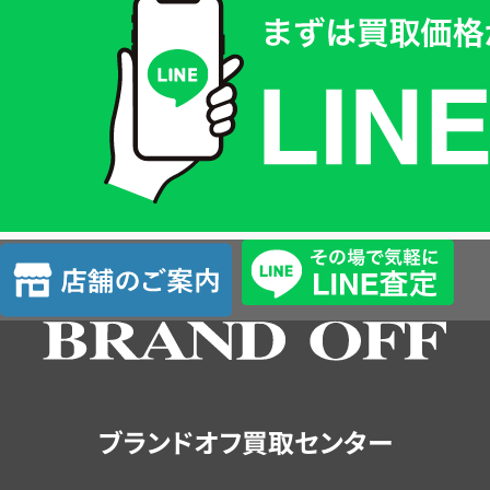
取
価
格
は
LINE
簡
単
査
店
定
舗
の
ご
案
内
ブランドオフ買取センター