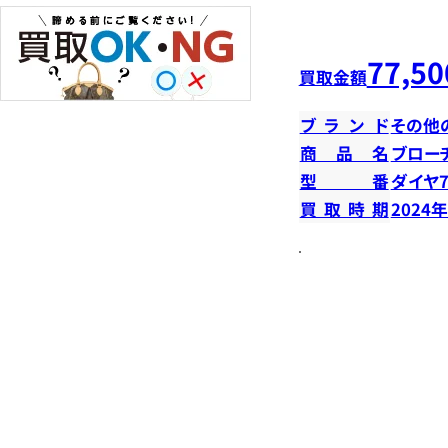
77,50
買取金額
ブランド
その他
商品名
ブロー
型番
ダイヤ7
買取時期
2024