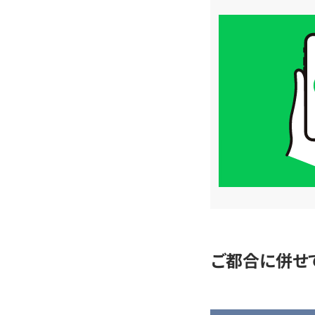
買
取
価
格
は
LINE
簡
単
査
定
ご都合に併せ