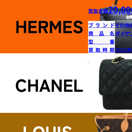
20,00
買取金額
ブランド
その他
商品名
ダイヤ
型番
買取時期
2025