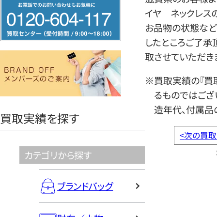
フ
イヤ ネックレス
リ
お品物の状態など
ー
したところご了承
ダ
取させていただき
イ
ヤ
※買取実績の『買
ル
るものではござ
0120604117
造年代、付属品
買取実績を探す
<
次の買取
カテゴリから探す
ブランドバッグ