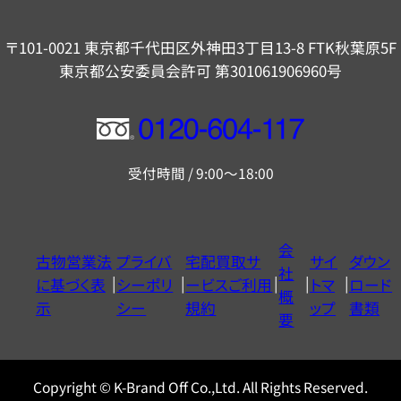
〒101-0021 東京都千代田区外神田3丁目13-8 FTK秋葉原5F
東京都公安委員会許可 第301061906960号
フ
リ
受付時間 / 9:00～18:00
ー
ダ
イ
会
古物営業法
プライバ
宅配買取サ
サイ
ダウン
ヤ
社
に基づく表
シーポリ
ービスご利用
トマ
ロード
ル
概
示
シー
規約
ップ
書類
0120604117
要
Copyright © K-Brand Off Co.,Ltd. All Rights Reserved.