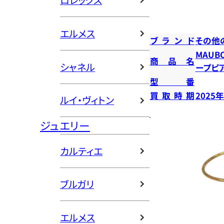
ロレックス
エルメス
ブランド
その他
MAUB
商品名
シャネル
ープピ
型番
買取時期
2025
ルイ・ヴィトン
ジュエリー
カルティエ
ブルガリ
エルメス