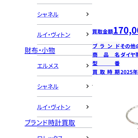
シャネル
170,0
買取金額
ルイ・ヴィトン
ブランド
その他
財布・小物
商品名
ダイヤ
型番
エルメス
買取時期
2025
シャネル
ルイ・ヴィトン
ブランド時計買取