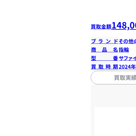
148,0
買取金額
ブランド
その他
商品名
指輪
型番
サファイ
買取時期
2024
買取実