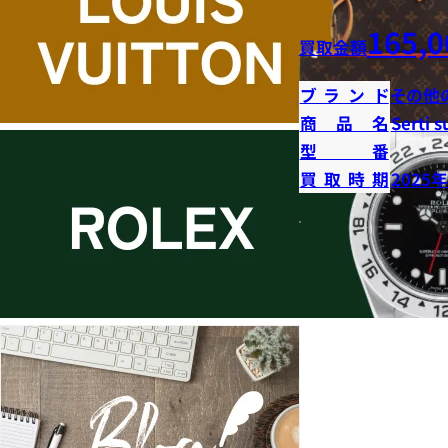
165,0
買取金額
ブランド
その他
商品名
Serti s
型番
買取時期
2025