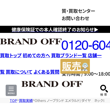
質・買取センター
お問い合わせ
健康保険証での本人確認終了のお知らせ▶
フ
リ
ー
ダ
買取トップ
初めての方へ
買取ブランド一覧
店舗一
イ
販
ヤ
売
覧
買取について
よくある質問
受付時間 / 9:00～18:0
ル
サ
0120604117
イ
ト
TOP
買取実績
Others ノーブランド エメラルド/ダイヤ ネックレス 