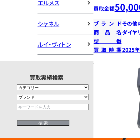
エルメス
50,00
買取金額
シャネル
ブランド
その他
商品名
ダイヤ
型番
ルイ・ヴィトン
買取時期
2025
買取実績検索