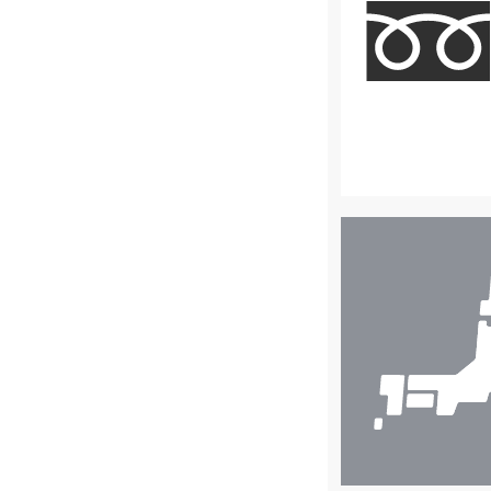
店
舗
検
索