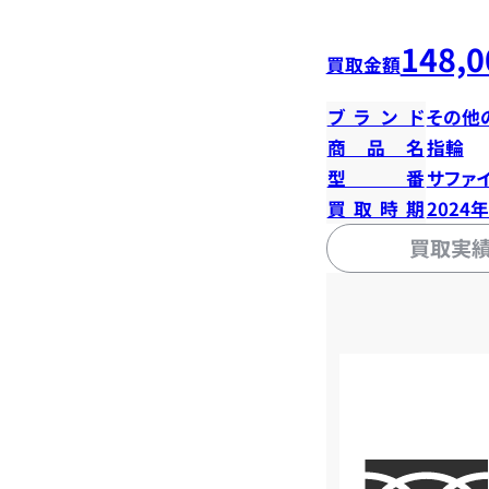
148,0
買取金額
ブランド
その他
商品名
指輪
型番
サファイ
買取時期
2024
買取実