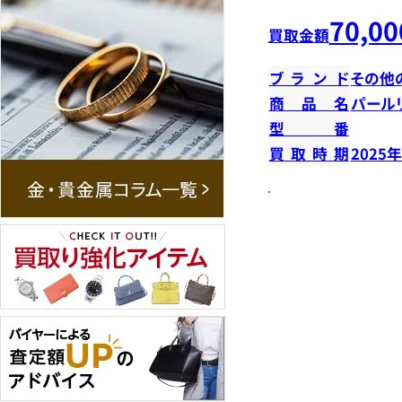
70,00
買取金額
ブランド
その他
商品名
パール
型番
買取時期
2025