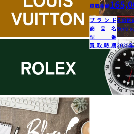
165,0
買取金額
ブランド
その他
商品名
Serti s
型番
買取時期
2025