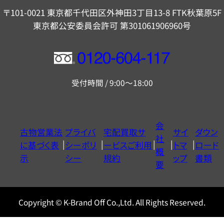
〒101-0021 東京都千代田区外神田3丁目13-8 FTK秋葉原5F
東京都公安委員会許可 第301061906960号
フ
リ
受付時間 / 9:00～18:00
ー
ダ
イ
会
古物営業法
プライバ
宅配買取サ
サイ
ダウン
ヤ
社
に基づく表
シーポリ
ービスご利用
トマ
ロード
ル
概
示
シー
規約
ップ
書類
0120604117
要
Copyright © K-Brand Off Co.,Ltd. All Rights Reserved.