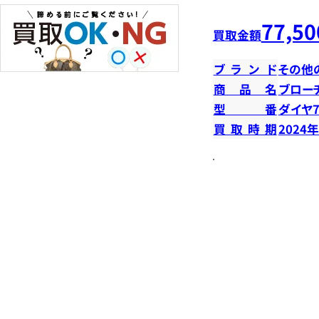
77,50
買取金額
ブランド
その他
商品名
ブロー
型番
ダイヤ7
買取時期
2024