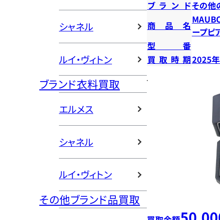
ブランド
その他
MAUB
商品名
シャネル
ープピ
型番
ルイ・ヴィトン
買取時期
2025
ブランド衣料買取
エルメス
シャネル
ルイ・ヴィトン
その他ブランド品買取
50,00
買取金額