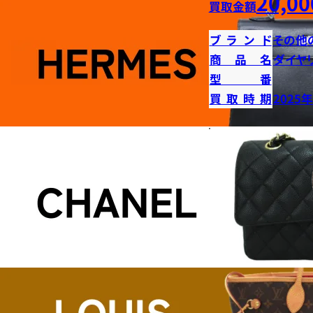
20,00
買取金額
ブランド
その他
商品名
ダイヤ
型番
買取時期
2025