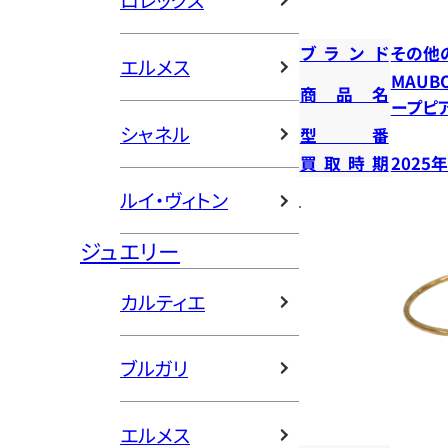
ロレックス
ブランド
その他
エルメス
MAUB
商品名
ープピ
シャネル
型番
買取時期
2025
ルイ・ヴィトン
ジュエリー
カルティエ
ブルガリ
エルメス