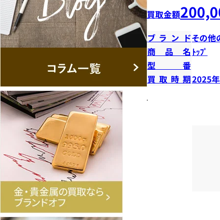
200,0
買取金額
ブランド
その他
商品名
ﾄｯﾌﾟ
型番
買取時期
2025