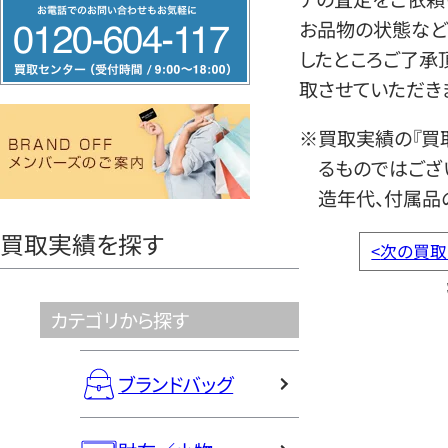
フ
お品物の状態など
リ
したところご了承
ー
取させていただき
ダ
イ
※買取実績の『買
ヤ
るものではござ
ル
造年代、付属品
0120604117
買取実績を探す
<
次の買取
カテゴリから探す
ブランドバッグ