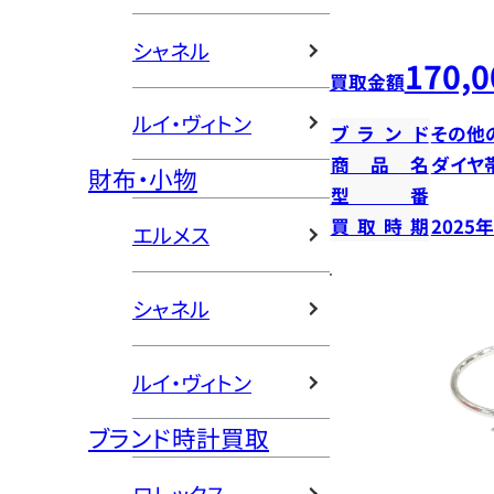
シャネル
170,0
買取金額
ルイ・ヴィトン
ブランド
その他
商品名
ダイヤ
財布・小物
型番
買取時期
2025
エルメス
シャネル
ルイ・ヴィトン
ブランド時計買取