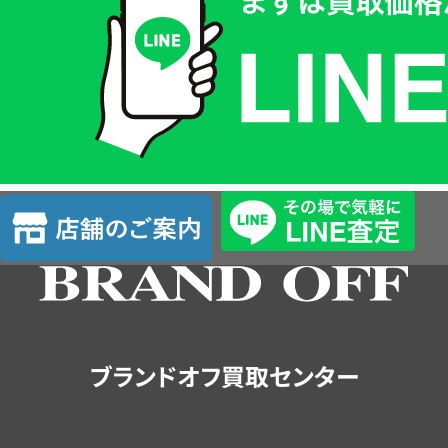
価
格
は
LINE
簡
単
査
店
定
舗
の
ご
案
内
ブランドオフ買取センター