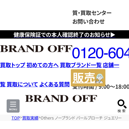
質・買取センター
お問い合わせ
健康保険証での本人確認終了のお知らせ▶
フ
リ
ー
ダ
買取トップ
初めての方へ
買取ブランド一覧
店舗一
イ
販
ヤ
売
覧
買取について
よくある質問
受付時間 / 9:00～18:0
ル
サ
0120604117
イ
ト
TOP
買取実績
Others ノーブランド パールブローチ ジュエリー K