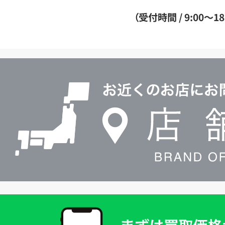
ダ
（受付時間 / 9:00～18
イ
ヤ
ル
店
0120604117
舗
検
索
買
取