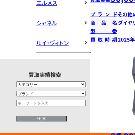
エルメス
ブランド
その他
シャネル
商品名
ダイヤ
型番
買取時期
2025
ルイ・ヴィトン
買取実績検索