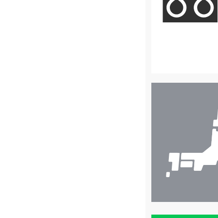
店
舗
検
索