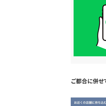
買
取
価
格
は
LINE
簡
単
査
定
ご都合に併せ