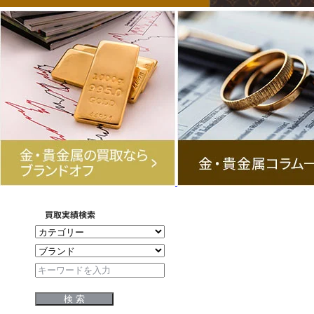
買取実績検索