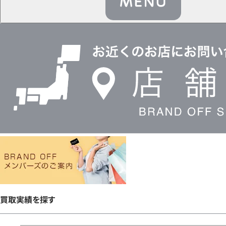
店
舗
検
索
買取実績を探す