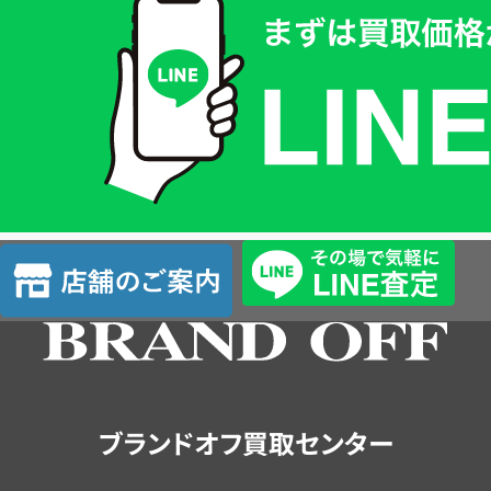
取
価
格
は
LINE
簡
単
査
店
定
舗
の
ご
案
内
ブランドオフ買取センター