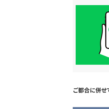
買
取
価
格
は
LINE
簡
単
査
定
ご都合に併せ