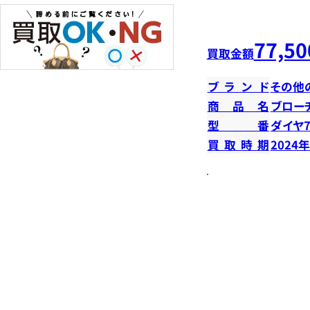
77,50
買取金額
ブランド
その他
商品名
ブロー
型番
ダイヤ7
買取時期
2024