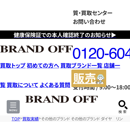
質・買取センター
お問い合わせ
健康保険証での本人確認終了のお知らせ▶
フ
リ
ー
ダ
買取トップ
初めての方へ
買取ブランド一覧
店舗一
イ
販
ヤ
売
覧
買取について
よくある質問
受付時間 / 9:00～18:0
ル
サ
0120604117
イ
ト
TOP
買取実績
その他のブランド その他のブランド ダイヤ リング ジ