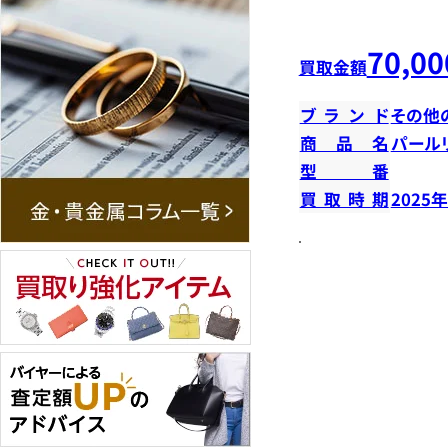
70,00
買取金額
ブランド
その他
商品名
パール
型番
買取時期
2025