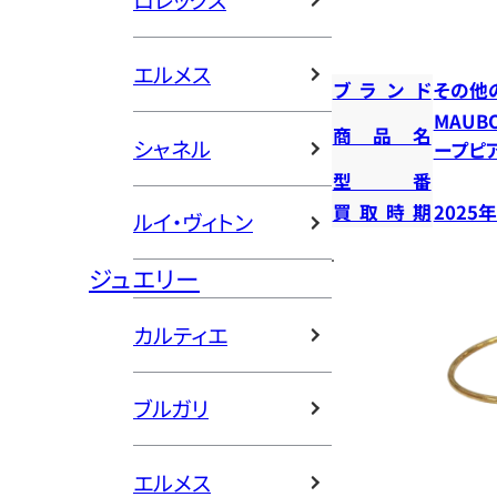
ロレックス
エルメス
ブランド
その他
MAUB
商品名
シャネル
ープピ
型番
買取時期
2025
ルイ・ヴィトン
ジュエリー
カルティエ
ブルガリ
エルメス