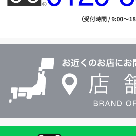
ー
ダ
（受付時間 / 9:00～18
イ
ヤ
ル
店
0120604117
舗
検
索
買