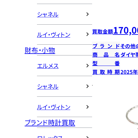
シャネル
170,0
買取金額
ルイ・ヴィトン
ブランド
その他
財布・小物
商品名
ダイヤ
型番
エルメス
買取時期
2025
シャネル
ルイ・ヴィトン
ブランド時計買取