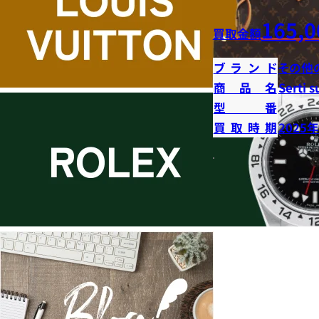
165,0
買取金額
ブランド
その他
商品名
Serti s
型番
買取時期
2025