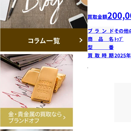
200,0
買取金額
ブランド
その他
商品名
ﾄｯﾌﾟ
型番
買取時期
2025