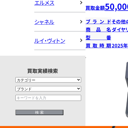
エルメス
50,00
買取金額
シャネル
ブランド
その他
商品名
ダイヤ
型番
ルイ・ヴィトン
買取時期
2025
買取実績検索