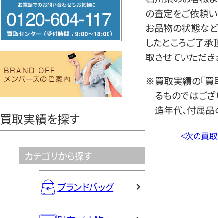
フ
の査定をご依頼い
リ
お品物の状態など
ー
したところご了承
ダ
取させていただき
イ
ヤ
※買取実績の『買
ル
るものではござ
0120604117
造年代、付属品
買取実績を探す
<
次の買取
カテゴリから探す
ブランドバッグ