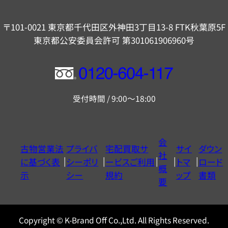
〒101-0021 東京都千代田区外神田3丁目13-8 FTK秋葉原5F
東京都公安委員会許可 第301061906960号
フ
リ
受付時間 / 9:00～18:00
ー
ダ
イ
会
古物営業法
プライバ
宅配買取サ
サイ
ダウン
ヤ
社
に基づく表
シーポリ
ービスご利用
トマ
ロード
ル
概
示
シー
規約
ップ
書類
0120604117
要
Copyright © K-Brand Off Co.,Ltd. All Rights Reserved.