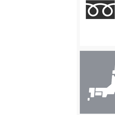
店
舗
検
索