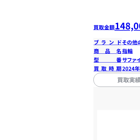
148,0
買取金額
ブランド
その他
商品名
指輪
型番
サファイ
買取時期
2024
買取実