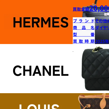
20,00
買取金額
ブランド
その他
商品名
ダイヤ
型番
買取時期
2025